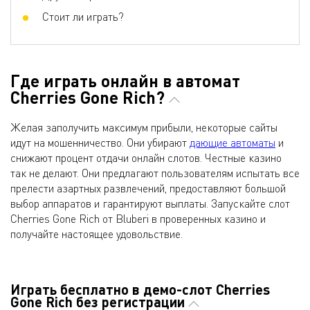
Стоит ли играть?
Где играть онлайн в автомат
Cherries Gone Rich?
Желая заполучить максимум прибыли, некоторые сайты
идут на мошенничество. Они убирают
дающие автоматы
и
снижают процент отдачи онлайн слотов. Честные казино
так не делают. Они предлагают пользователям испытать все
прелести азартных развлечений, предоставляют большой
выбор аппаратов и гарантируют выплаты. Запускайте слот
Cherries Gone Rich от Bluberi в проверенных казино и
получайте настоящее удовольствие.
Играть бесплатно в демо-слот Cherries
Gone Rich без регистрации