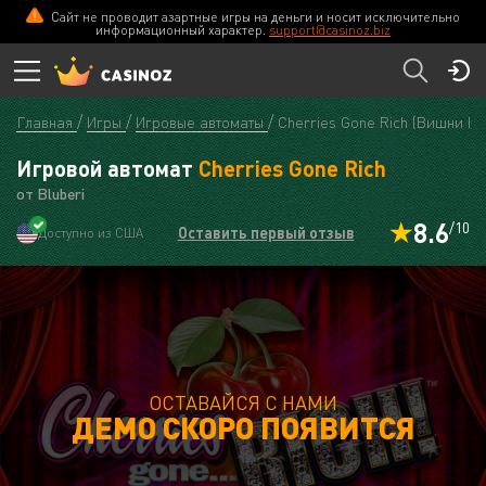
Сайт не проводит азартные игры на деньги и носит исключительно
информационный характер.
support@casinoz.biz
Главная
Игры
Игровые автоматы
Cherries Gone Rich (Вишни Бо
Игровой автомат
Cherries Gone Rich
от Bluberi
8.6
/10
Оставить первый отзыв
Доступно из США
ОСТАВАЙСЯ С НАМИ
ДЕМО СКОРО ПОЯВИТСЯ