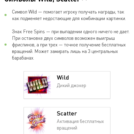
Символ Wild — помогает игроку получать награды, так
как подменяет недостающие для комбинации картинки.
Знак Free Spins — при выпадении одного ничего не дает.
При остановке двух символов возможен выигрыш
фриспинов, а при трех — точное получение бесплатных
вращений. Может замирать лишь на 3 центральных
барабанах.
Wild
Дикий джокер
Scatter
Активация бесплатных
вращений