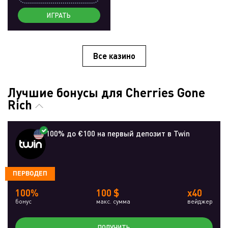
ИГРАТЬ
Все казино
Лучшие бонусы для Cherries Gone
Rich
100% до €100 на первый депозит в Twin
ПЕРВОДЕП
100%
100 $
x40
бонус
макс. сумма
вейджер
ПОЛУЧИТЬ