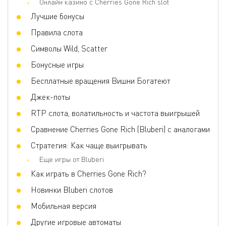
Онлайн казино с Cherries Gone Rich slot
Игра по равным шансам
Нет
Лучшие бонусы
Бонусные игры
Free Spins, Bonus Game, Mystery
Правила слота
Symbols, Jackpots
Символы Wild, Scatter
Волатильность
Средняя
Бонусные игры
3D слот
Нет
Бесплатные вращения Вишни Богатеют
Респины
Нет
Джек-поты
Фриспины
Да
RTP слота, волатильность и частота выигрышей
Прогрессивные умножения
Нет
Сравнение Cherries Gone Rich (Bluberi) с аналогами
Стратегия: Как чаще выигрывать
Еще игры от Bluberi
Как играть в Cherries Gone Rich?
Новинки Bluberi слотов
Мобильная версия
Другие игровые автоматы