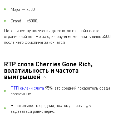
Major — x500.
Grand — x5000.
По количеству получения джекпотов в онлайн слоте
ограничений нет. Но за один раунд можно взять лишь х5000,
после него фриспины закончатся.
RTP слота Cherries Gone Rich,
волатильность и частота
выигрышей
РТП онлайн слота
95%, это средний показатель среди
возможных.
Волатильность средняя, поэтому призы будут
выдаваться равномерно.