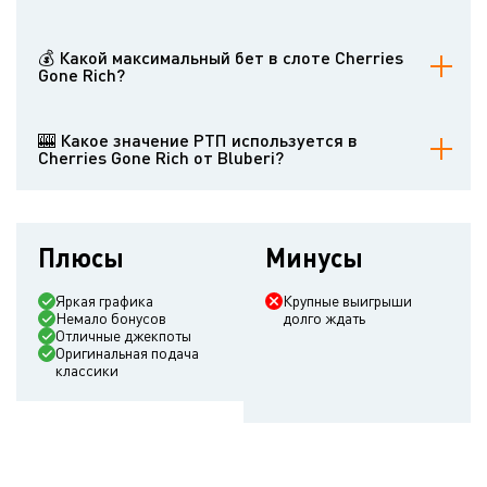
х5528 от первоначальной ставки
💰 Какой максимальный бет в слоте Cherries
Gone Rich?
Провайдер рекомендует ограничение в 120 у.е.
🎰 Какое значение РТП используется в
Cherries Gone Rich от Bluberi?
Довольно низкое значение в 95%
Плюсы
Минусы
Яркая графика
Крупные выигрыши
Немало бонусов
долго ждать
Отличные джекпоты
Оригинальная подача
классики