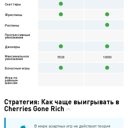
Скаттеры
Фриспины
Респины
Прогрессивные
умножения
Джокеры
Максимальное
5528
10000
умножение
Бонусные игры
Игра по
равным
шансам
Стратегия: Как чаще выигрывать в
Cherries Gone Rich
В мире азартных игр не действует теория