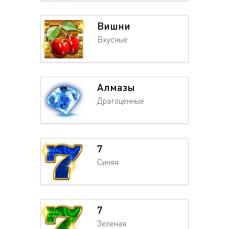
Вишни
Вкусные
Алмазы
Драгоценные
7
Синяя
7
Зеленая