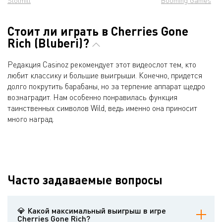
Slotmill
Booming Games
Стоит ли играть в Cherries Gone
Rich (Bluberi)?
Редакция Casinoz рекомендует этот видеослот тем, кто
любит классику и большие выигрыши. Конечно, придется
долго покрутить барабаны, но за терпение аппарат щедро
вознаградит. Нам особенно понравилась функция
таинственных символов Wild, ведь именно она приносит
много наград.
Часто задаваемые вопросы
💎 Какой максимальный выигрыш в игре
Cherries Gone Rich?