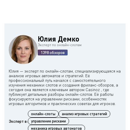
Юлия Демко
Эксперт по онлайн-слотам
1398 обзоров
Юлия — эксперт по онлайн-слотам, специализирующаяся на
анализе игровых автоматов и стратегий. Её
профессиональный путь начался с самостоятельного
изучения механики слотов и создания фриланс-обзоров, а
сегодня она является ключевым автором Casinoz , где
публикует детальные разборы онлайн-слотов. Её работы
фокусируются на управлении рисками, особенностях
онлайн-слоты
анализ игровых стратегий
Эксперт в:
управление рисками
механика игровых автоматов