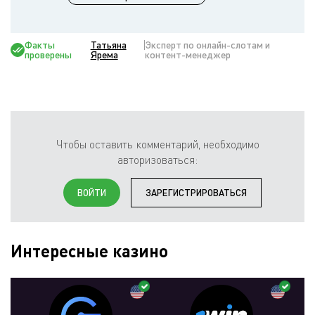
Факты
Татьяна
Эксперт по онлайн-слотам и
проверены
Ярема
контент-менеджер
Чтобы оставить комментарий, необходимо
авторизоваться:
ВОЙТИ
ЗАРЕГИСТРИРОВАТЬСЯ
Интересные казино