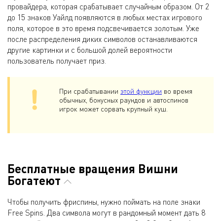
провайдера, которая срабатывает случайным образом. От 2
до 15 знаков Уайлд появляются в любых местах игрового
поля, которое в это время подсвечивается золотым. Уже
после распределения диких символов останавливаются
другие картинки и с большой долей вероятности
пользователь получает приз.
При срабатывании
этой функции
во время
обычных, бонусных раундов и автоспинов
игрок может сорвать крупный куш.
Бесплатные вращения Вишни
Богатеют
Чтобы получить фриспины, нужно поймать на поле знаки
Free Spins. Два символа могут в рандомный момент дать 8