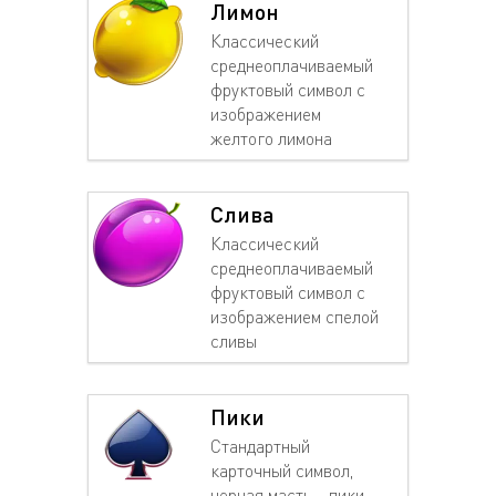
Лимон
Классический
среднеоплачиваемый
фруктовый символ с
изображением
желтого лимона
Слива
Классический
среднеоплачиваемый
фруктовый символ с
изображением спелой
сливы
Пики
Стандартный
карточный символ,
черная масть - пики