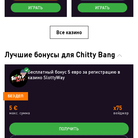
ИГРАТЬ
ИГРАТЬ
Все казино
Лучшие бонусы для Chitty Bang
Бесплатный бонус 5 евро за регистрацию в
казино SlottyWay
БЕЗДЕП
5 €
x75
макс. сумма
вейджер
ПОЛУЧИТЬ