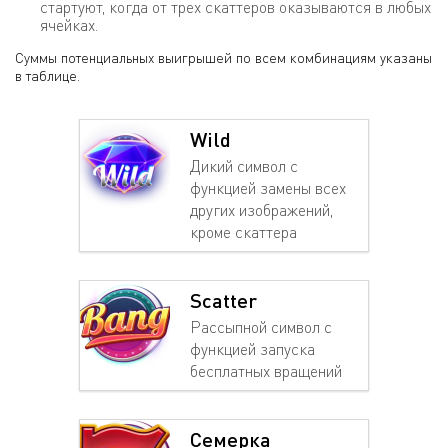
стартуют, когда от трех скаттеров оказываются в любых
ячейках.
Суммы потенциальных выигрышей по всем комбинациям указаны
в таблице.
Wild
Дикий символ с
функцией замены всех
других изображений,
кроме скаттера
Scatter
Рассыпной символ с
функцией запуска
бесплатных вращений
Семерка