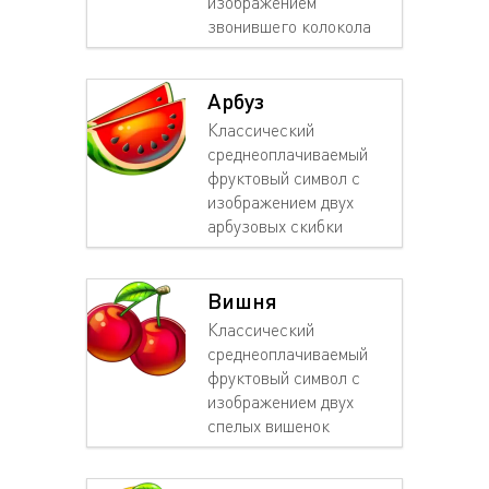
изображением
звонившего колокола
Арбуз
Классический
среднеоплачиваемый
фруктовый символ с
изображением двух
арбузовых скибки
Вишня
Классический
среднеоплачиваемый
фруктовый символ с
изображением двух
спелых вишенок