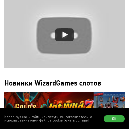
Новинки WizardGames слотов
Используя наши сайты или услуги, вы соглашаетесь на
ОК
использование нами файлов cookie
(Узнать больше)
Gold's Guardian
Hot Wild 7s
Sharknado