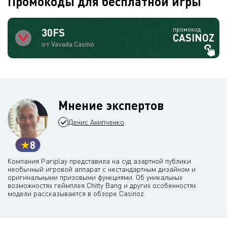
Промокоды для бесплатной игры
промокод
30FS
CASINOZ
от Vavada Casino
Мнение экспертов
Денис Анипченко
8
Компания Pariplay представила на суд азартной публики
необычный игровой аппарат с нестандартным дизайном и
оригинальными призовыми функциями. Об уникальных
возможностях геймплея Chitty Bang и других особенностях
модели рассказывается в обзоре Casinoz.