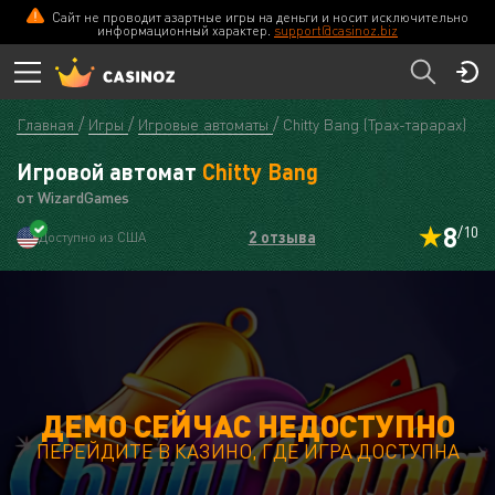
Сайт не проводит азартные игры на деньги и носит исключительно
информационный характер.
support@casinoz.biz
Главная
Игры
Игровые автоматы
Chitty Bang (Трах-тарарах)
Игровой автомат
Chitty Bang
от WizardGames
8
/10
2 отзыва
Доступно из США
ДЕМО СЕЙЧАС НЕДОСТУПНО
ПЕРЕЙДИТЕ В КАЗИНО, ГДЕ ИГРА ДОСТУПНА