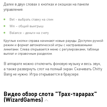
Далее в двух словах о кнопках и окошках на панели
управления:
Bet – выбрать ставку на спин
Win – общий выигрыш
Balance – деньги на счету
Круглые кнопки справа начинают новые раунды. Доступен ручной
режим и формат автоматической игры с настраиваемыми
лимитами. Слева открывается меню с регулировками, таблице
выплат и справочным разделом.
В аппарате можно отключить фоновую музыку и весь звук,
а также развернуть слот на полный экран. Скачивать Chitty
Bang не нужно. Игра открывается в браузере.
Видео обзор слота "Трах-тарарах"
(WizardGames)