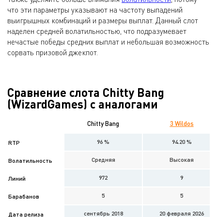
что эти параметры указывают на частоту выпадений
выигрышных комбинаций и размеры выплат. Данный слот
наделен средней волатильностью, что подразумевает
нечастые победы средних выплат и небольшая возможность
сорвать призовой джекпот.
Сравнение слота Chitty Bang
(WizardGames) с аналогами
Chitty Bang
3 Wildos
96 %
94.20 %
RTP
Средняя
Высокая
Волатильность
972
9
Линий
5
5
Барабанов
сентябрь 2018
20 февраля 2026
Дата релиза