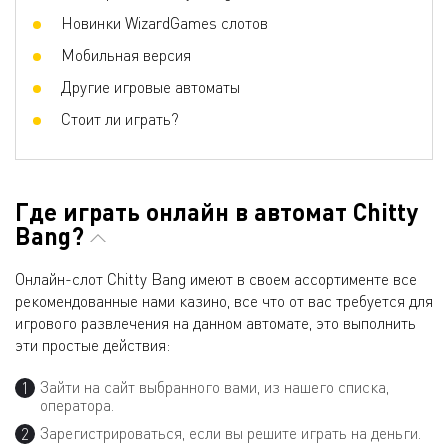
Новинки WizardGames слотов
Мобильная версия
Другие игровые автоматы
Стоит ли играть?
Где играть онлайн в автомат Chitty
Bang?
Онлайн-слот Chitty Bang имеют в своем ассортименте все
рекомендованные нами казино, все что от вас требуется для
игрового развлечения на данном автомате, это выполнить
эти простые действия:
Зайти на сайт выбранного вами, из нашего списка,
оператора.
Зарегистрироваться, если вы решите играть на деньги.