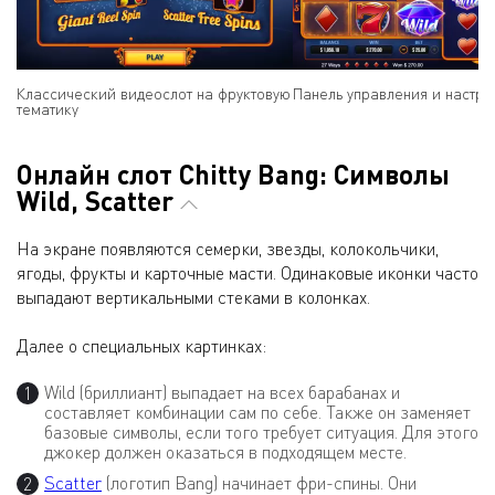
Классический видеослот на фруктовую
Панель управления и настро
тематику
Онлайн слот Chitty Bang: Символы
Wild, Scatter
На экране появляются семерки, звезды, колокольчики,
ягоды, фрукты и карточные масти. Одинаковые иконки часто
выпадают вертикальными стеками в колонках.
Далее о специальных картинках:
Wild (бриллиант) выпадает на всех барабанах и
составляет комбинации сам по себе. Также он заменяет
базовые символы, если того требует ситуация. Для этого
джокер должен оказаться в подходящем месте.
Scatter
(логотип Bang) начинает фри-спины. Они