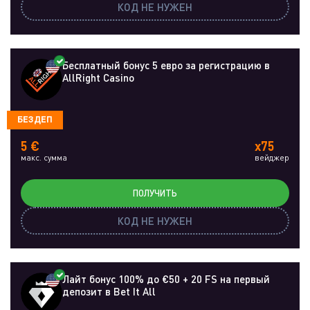
КОД НЕ НУЖЕН
Бесплатный бонус 5 евро за регистрацию в
AllRight Casino
БЕЗДЕП
5 €
x75
макс. сумма
вейджер
ПОЛУЧИТЬ
КОД НЕ НУЖЕН
Лайт бонус 100% до €50 + 20 FS на первый
депозит в Bet It All