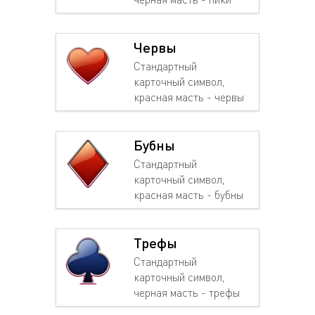
Червы
Стандартный
карточный символ,
красная масть - червы
Бубны
Стандартный
карточный символ,
красная масть - бубны
Трефы
Стандартный
карточный символ,
черная масть - трефы