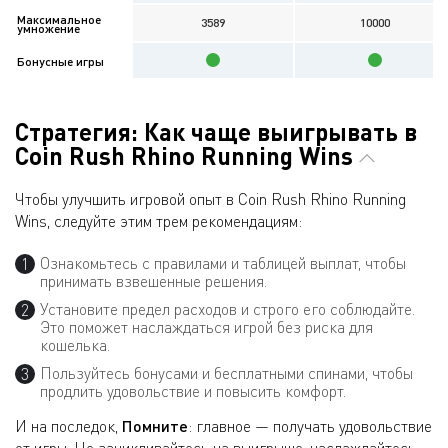
Максимальное
3589
10000
умножение
Бонусные игры
Стратегия: Как чаще выигрывать в
Coin Rush Rhino Running Wins
Чтобы улучшить игровой опыт в Coin Rush Rhino Running
Wins, следуйте этим трем рекомендациям:
Ознакомьтесь с правилами и таблицей выплат, чтобы
принимать взвешенные решения.
Установите предел расходов и строго его соблюдайте.
Это поможет наслаждаться игрой без риска для
кошелька.
Пользуйтесь бонусами и бесплатными спинами, чтобы
продлить удовольствие и повысить комфорт.
И на последок,
Помните
: главное — получать удовольствие
от игры. Не зацикливайтесь на выигрыше, наслаждайтесь