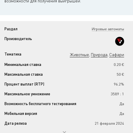
возможности для получения выигрышей.
Раздел
Игровые автоматы
Производитель
Тематика
Животные
Природа
Сафари
,
,
Минимальная ставка
0.20 €
Максимальная ставка
50 €
Процент выплат (RTP)
96.2%
Максимальное умножение
3589 : 1
Возможность бесплатного тестирования
Да
Мобильная версия
Да
Дата релиза
21 февраля 2024