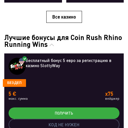
Все казино
Лучшие бонусы для Coin Rush Rhino
Running Wins
Бесплатный бонус 5 евро за регистрацию в
казино SlottyWay
БЕЗДЕП
5 €
x75
макс. сумма
вейджер
ПОЛУЧИТЬ
КОД НЕ НУЖЕН