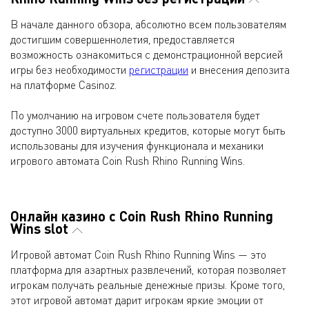
В начале данного обзора, абсолютно всем пользователям
достигшим совершеннолетия, предоставляется
возможность ознакомиться с демонстрационной версией
игры без необходимости
регистрации
и внесения депозита
на платформе Casinoz.
По умолчанию на игровом счете пользователя будет
доступно 3000 виртуальных кредитов, которые могут быть
использованы для изучения функционала и механики
игрового автомата Coin Rush Rhino Running Wins.
Онлайн казино с Coin Rush Rhino Running
Wins slot
Игровой автомат Coin Rush Rhino Running Wins — это
платформа для азартных развлечений, которая позволяет
игрокам получать реальные денежные призы. Кроме того,
этот игровой автомат дарит игрокам яркие эмоции от