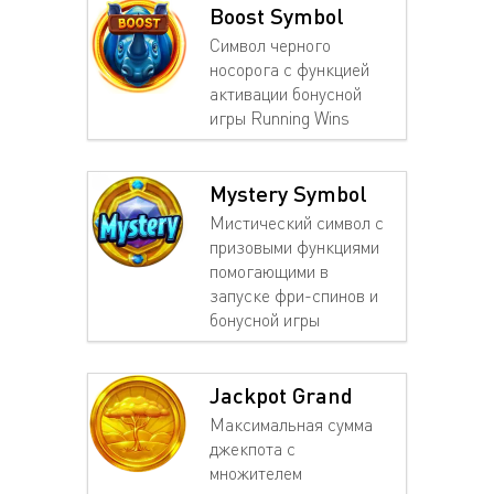
Boost Symbol
Символ черного
носорога с функцией
активации бонусной
игры Running Wins
Mystery Symbol
Мистический символ с
призовыми функциями
помогающими в
запуске фри-спинов и
бонусной игры
Jackpot Grand
Максимальная сумма
джекпота с
множителем