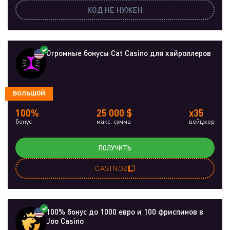
КОД НЕ НУЖЕН
Огромные бонусы Cat Casino для хайроллеров
БОЛЬШОЙ
100%
25 000 $
x35
бонус
макс. сумма
вейджер
ПОЛУЧИТЬ
CASINOZ
100% бонус до 1000 евро и 100 фриспинов в
Joo Casino