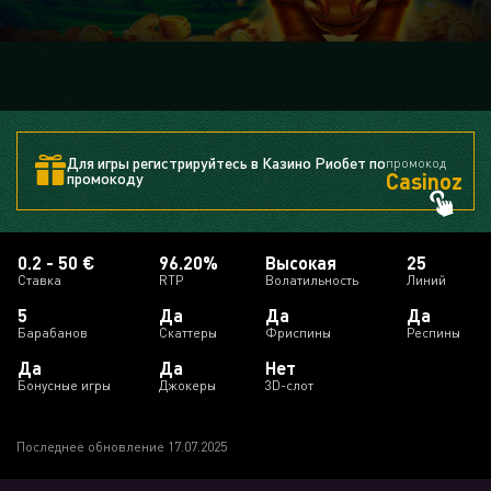
Для игры регистрируйтесь в Казино Риобет по
промокод
Casinoz
промокоду
0.2 - 50 €
96.20%
Высокая
25
Ставка
RTP
Волатильность
Линий
5
Да
Да
Да
Барабанов
Скаттеры
Фриспины
Респины
Да
Да
Нет
Бонусные игры
Джокеры
3D-слот
Последнее обновление 17.07.2025