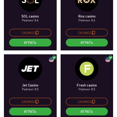
SOL casino
Rox casino
Рейтинг 8.6
Рейтинг 8.6
CASINOZ
CASINOZ
ИГРАТЬ
ИГРАТЬ
Jet Casino
Fresh casino
Рейтинг 8.5
Рейтинг 8.5
CASINOZ
CASINOZ
ИГРАТЬ
ИГРАТЬ