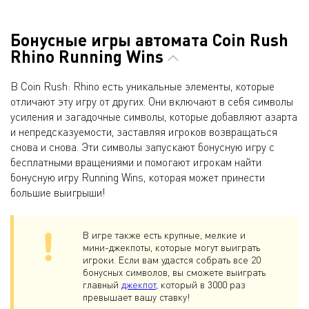
Бонусные игры автомата Coin Rush
Rhino Running Wins
В Coin Rush: Rhino есть уникальные элементы, которые
отличают эту игру от других. Они включают в себя символы
усиления и загадочные символы, которые добавляют азарта
и непредсказуемости, заставляя игроков возвращаться
снова и снова. Эти символы запускают бонусную игру с
бесплатными вращениями и помогают игрокам найти
бонусную игру Running Wins, которая может принести
большие выигрыши!
В игре также есть крупные, мелкие и
мини-джекпоты, которые могут выиграть
игроки. Если вам удастся собрать все 20
бонусных символов, вы сможете выиграть
главный
джекпот
, который в 3000 раз
превышает вашу ставку!