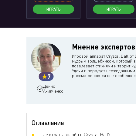
ИГРАТЬ
ИГРАТЬ
Мнение экспертов
Игровой аппарат Crystal Ball от 
мудрым волшебником, который в
повелевает стихиями и творит ч
Удачи и порадует неожиданными
7
рассматриваются все особенност
Денис
Анипченко
Оглавление
Где играть онлайн в Crystal Ball?