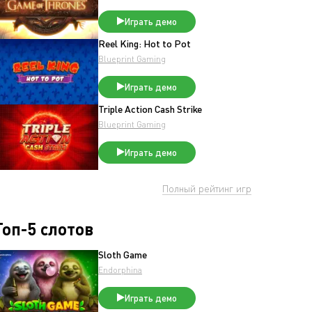
Играть демо
Reel King: Hot to Pot
Blueprint Gaming
Играть демо
Triple Action Cash Strike
Blueprint Gaming
Играть демо
Полный рейтинг игр
Топ-5 слотов
Sloth Game
Endorphina
Играть демо