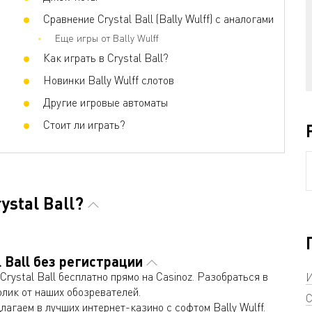
Сравнение Crystal Ball (Bally Wulff) с аналогами
Еще игры от Bally Wulff
Как играть в Crystal Ball?
Новинки Bally Wulff слотов
Другие игровые автоматы
Стоит ли играть?
ystal Ball?
 Ball без регистрации
rystal Ball бесплатно прямо на Casinoz. Разобраться в
И
лик от наших обозревателей.
С
агаем в лучших интернет-казино с софтом Bally Wulff.