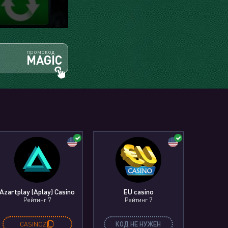
промокод
MAGIC
Azartplay (Aplay) Casino
EU casino
Рейтинг 7
Рейтинг 7
CASINOZ
КОД НЕ НУЖЕН