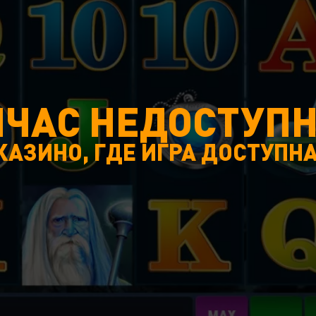
ЙЧАС НЕДОСТУП
КАЗИНО, ГДЕ ИГРА ДОСТУПН