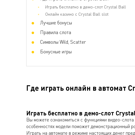
Играть бесплатно в демо-слот Crystal Ball
Онлайн казино с Crystal Ball slot
Лучшие бонусы
Правила слота
Символы Wild, Scatter
Бонусные игры
Где играть онлайн в автомат Cr
Играть бесплатно в демо-слот Crystal
Вы можете ознакомиться с функциями видео-слота C
особенностях модели поможет демонстрационный ро
Играть на автомате в режиме настоящих денег предл