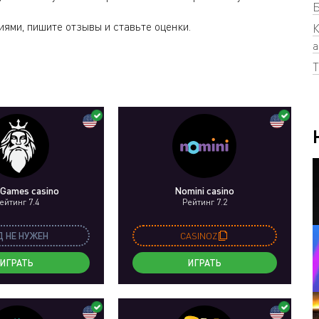
Б
ями, пишите отзывы и ставьте оценки.
К
а
Т
Games casino
Nomini casino
ейтинг 7.4
Рейтинг 7.2
Д НЕ НУЖЕН
CASINOZ
ИГРАТЬ
ИГРАТЬ