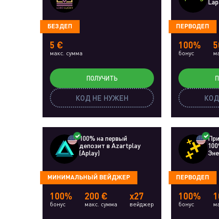
Lap
БЕЗДЕП
ПЕРВОДЕП
5 €
100%
5
макс. сумма
бонус
м
ПОЛУЧИТЬ
П
КОД НЕ НУЖЕН
КОД
100% на первый
При
депозит в Azartplay
100
(Aplay)
Эн
МИНИМАЛЬНЫЙ ВЕЙДЖЕР
ПЕРВОДЕП
100%
200 €
x27
100%
1
бонус
макс. сумма
вейджер
бонус
м