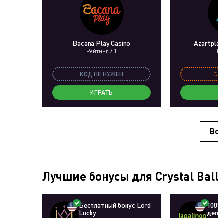
Bacana Play Casino
Azartpla
Рейтинг 7.1
КОД НЕ НУЖЕН
C
ИГРАТЬ
Вс
Лучшие бонусы для Crystal Bal
Бесплатный бонус Lord
100
Lucky
деп