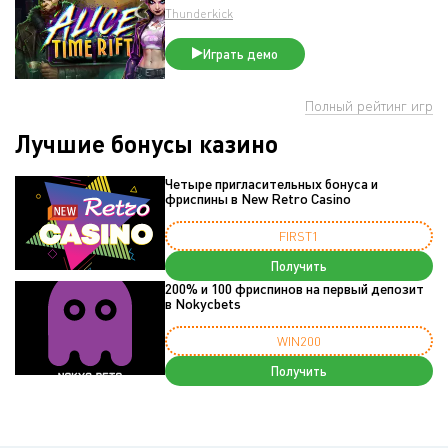
Thunderkick
Играть демо
Полный рейтинг игр
Лучшие бонусы казино
Четыре пригласительных бонуса и
фриспины в New Retro Casino
FIRST1
Получить
200% и 100 фриспинов на первый депозит
в Nokycbets
WIN200
Получить