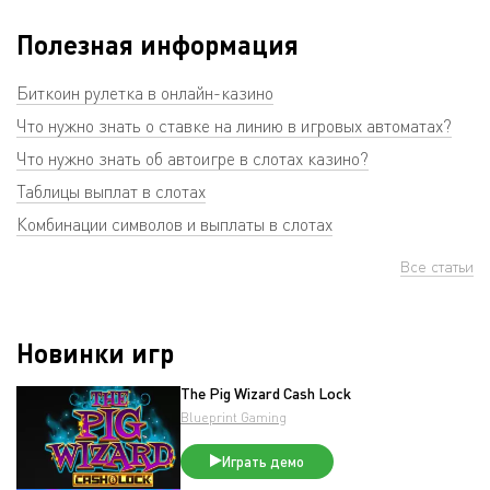
Полезная информация
Биткоин рулетка в онлайн-казино
Что нужно знать о ставке на линию в игровых автоматах?
Что нужно знать об автоигре в слотах казино?
Таблицы выплат в слотах
Комбинации символов и выплаты в слотах
Все статьи
Новинки игр
The Pig Wizard Cash Lock
Blueprint Gaming
Играть демо