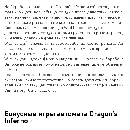
На барабанах видео-слота Dragon’s Inferno изображен дракон,
лучник, рыцарь, волшебница, сундук с драгоценностями, книга с
заклинаниями, зеленый клинок, хрустальный шар, магическое
зелье, а также разноцветные масти карт, сделанные из камней.
Специальных символов три: два Wild (просто сундук с
драгоценностями и сундук, который прикрывает крылом дракон)
и Feature (дракон на фоне языков пламени).
Wild (сундук) появляется на всех барабанах, кроме третьего. Сам
по себе он не оплачивается, но может подменять прочие
картинки (кроме специальных).
Wild (сундук и дракон) можно увидеть лишь на третьем барабане.
Он тоже не образует комбинации, но заменяет другие обычные
символы.
Feature запускает бесплатные спины. Три, четыре или пять таких
символов начинают соответственно десять, двадцать или сорок
вращений по текущей ставке, но с удвоенными коэффициентами.
Спины могут быть продлены.
Бонусные игры автомата Dragon’s
Inferno