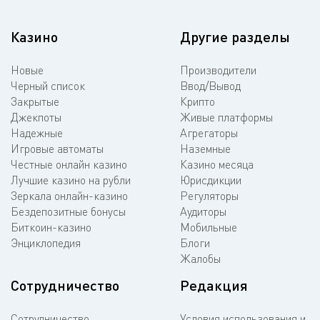
Казино
Другие разделы
Новые
Производители
Черный список
Ввод/Вывод
Закрытые
Крипто
Джекпоты
Живые платформы
Надежные
Агрегаторы
Игровые автоматы
Наземные
Честные онлайн казино
Казино месяца
Лучшие казино на рубли
Юрисдикции
Зеркала онлайн-казино
Регуляторы
Бездепозитные бонусы
Аудиторы
Биткоин-казино
Мобильные
Энциклопедия
Блоги
Жалобы
Сотрудничество
Редакция
Сотрудничество
Условия использования и