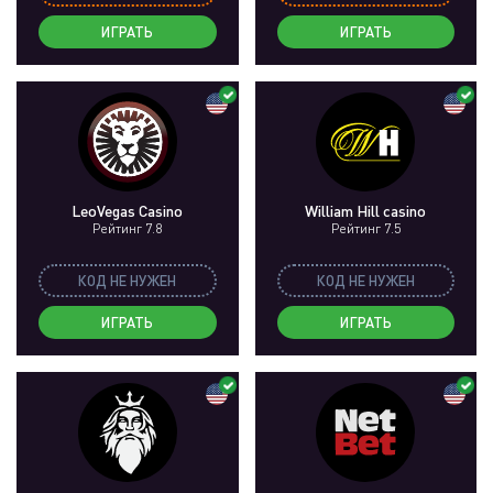
ИГРАТЬ
ИГРАТЬ
LeoVegas Casino
William Hill casino
Рейтинг 7.8
Рейтинг 7.5
КОД НЕ НУЖЕН
КОД НЕ НУЖЕН
ИГРАТЬ
ИГРАТЬ