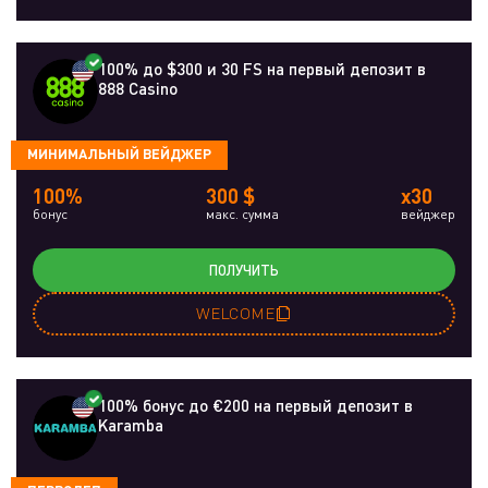
100% до $300 и 30 FS на первый депозит в
888 Casino
МИНИМАЛЬНЫЙ ВЕЙДЖЕР
100%
300 $
x30
бонус
макс. сумма
вейджер
ПОЛУЧИТЬ
WELCOME
100% бонус до €200 на первый депозит в
Karamba