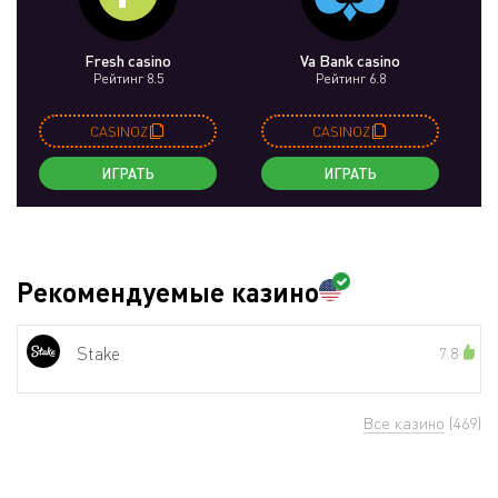
Fresh casino
Va Bank casino
Рейтинг 8.5
Рейтинг 6.8
CASINOZ
CASINOZ
ИГРАТЬ
ИГРАТЬ
Рекомендуемые казино
Stake
7.8
Все казино
(469)