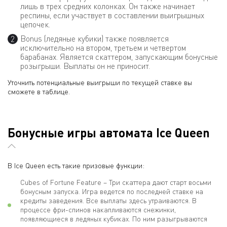
лишь в трех средних колонках. Он также начинает
респины, если участвует в составлении выигрышных
цепочек.
Bonus (ледяные кубики) также появляется
исключительно на втором, третьем и четвертом
барабанах. Является скаттером, запускающим бонусные
розыгрыши. Выплаты он не приносит.
Уточнить потенциальные выигрыши по текущей ставке вы
сможете в таблице.
Бонусные игры автомата Ice Queen
В Ice Queen есть такие призовые функции:
Cubes of Fortune Feature – Три скаттера дают старт восьми
бонусным запуска. Игра ведется по последней ставке на
кредиты заведения. Все выплаты здесь утраиваются. В
процессе фри-спинов накапливаются снежинки,
появляющиеся в ледяных кубиках. По ним разыгрываются