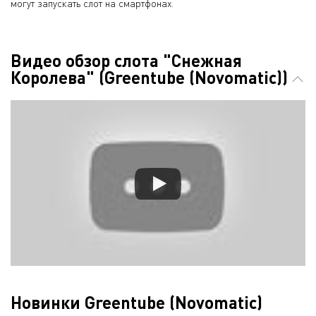
могут запускать слот на смартфонах.
Видео обзор слота "Снежная
Королева" (Greentube (Novomatic))
Новинки Greentube (Novomatic)