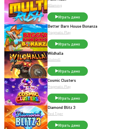
BGaming
Играть демо
Better Barn House Bonanza
Pragmatic Play
Играть демо
Wildhalla
Slotmill
Играть демо
Cosmic Clusters
Pragmatic Play
Играть демо
Diamond Blitz 3
Red Tiger
Играть демо