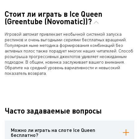
Стоит ли играть в Ice Queen
(Greentube (Novomatic))?
Игровой автомат привлекает необычной системой запуска
респинов и очень выгодными сериями бесплатных вращений.
Популярная ныне методика формирования комбинаций без
активных полос также порадует многих наших читателей. Способ
розыгрыша прогрессивных джекпотов удивляет неожиданным
подходом. В общем, новинка заслуживает вашего внимания.
Обратите на средний уровень вариативности и невысокий
показатель возврата.
Часто задаваемые вопросы
Можно ли играть на слоте Ice Queen
бесплатно?