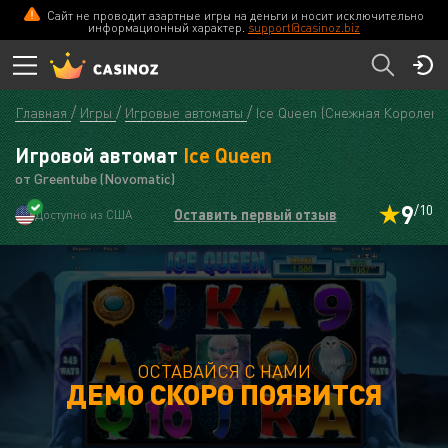
Сайт не проводит азартные игры на деньги и носит исключительно
информационный характер.
support@casinoz.biz
Главная
Игры
Игровые автоматы
Ice Queen (Снежная Королева
Игровой автомат
Ice Queen
от Greentube (Novomatic)
9
/10
Оставить первый отзыв
Доступно из США
ОСТАВАЙСЯ С НАМИ
ДЕМО СКОРО ПОЯВИТСЯ