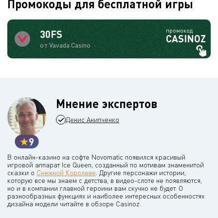
Промокоды для бесплатной игры
промокод
30FS
CASINOZ
от Vavada Casino
Мнение экспертов
Денис Анипченко
9
В онлайн-казино на софте Novomatic появился красивый
игровой аппарат Ice Queen, созданный по мотивам знаменитой
сказки о
Снежной Королеве
. Другие персонажи истории,
которую все мы знаем с детства, в видео-слоте не появляются,
но и в компании главной героини вам скучно не будет. О
разнообразных функциях и наиболее интересных особенностях
дизайна модели читайте в обзоре Casinoz.