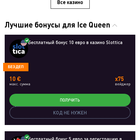
Все казино
Лучшие бонусы для Ice Queen
Бесплатный бонус 10 евро в казино Slottica
БЕЗДЕП
10 €
x75
макс. сумма
вейджер
ПОЛУЧИТЬ
КОД НЕ НУЖЕН
Бесплатный бонус 5 евро за регистрацию в