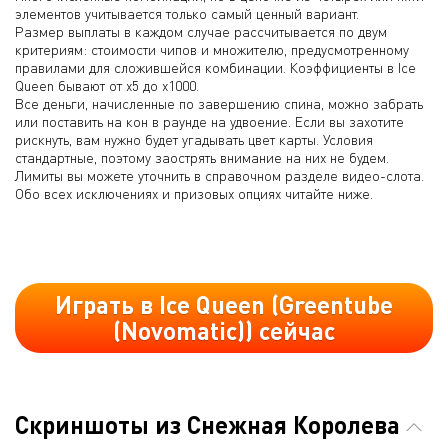
элементов учитывается только самый ценный вариант.
Размер выплаты в каждом случае рассчитывается по двум
критериям: стоимости чипов и множителю, предусмотренному
правилами для сложившейся комбинации. Коэффициенты в Ice
Queen бывают от х5 до х1000.
Все деньги, начисленные по завершению спина, можно забрать
или поставить на кон в раунде на удвоение. Если вы захотите
рискнуть, вам нужно будет угадывать цвет карты. Условия
стандартные, поэтому заострять внимание на них не будем.
Лимиты вы можете уточнить в справочном разделе видео-слота.
Обо всех исключениях и призовых опциях читайте ниже.
Играть в Ice Queen (Greentube
(Novomatic)) сейчас
Скриншоты из Снежная Королева