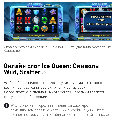
Игра по мотивам сказки о Снежной
Есть два вида бесплатных в
Королеве
Онлайн слот Ice Queen: Символы
Wild, Scatter
На барабанах видео-слота можно увидеть номиналы карт от
девятки до туза, сани, цветок, кулон и белую сову.
Далее вкратце о специальных элементах. Таковыми являются
следующие изображения:
Wild (Снежная Королева) является джокером,
заменяющем простые картинки в комбинациях. Этот
символ не формирует комбинации отдельно. Он выпадает