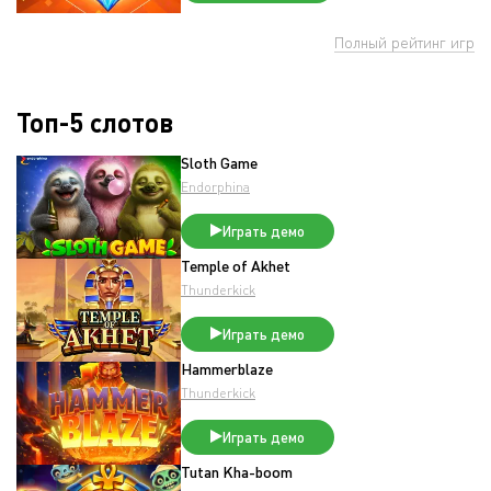
Полный рейтинг игр
Топ-5 слотов
Sloth Game
Endorphina
Играть демо
Temple of Akhet
Thunderkick
Играть демо
Hammerblaze
Thunderkick
Играть демо
Tutan Kha-boom