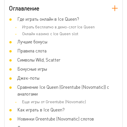
Оглавление
Бонусные игры
Yes
Где играть онлайн в Ice Queen?
Играть бесплатно в демо-слот Ice Queen
Онлайн казино с Ice Queen slot
Лучшие бонусы
Правила слота
Символы Wild, Scatter
Бонусные игры
Джек-поты
Сравнение Ice Queen (Greentube (Novomatic)) с
аналогами
Еще игры от Greentube (Novomatic)
Как играть в Ice Queen?
Новинки Greentube (Novomatic) слотов