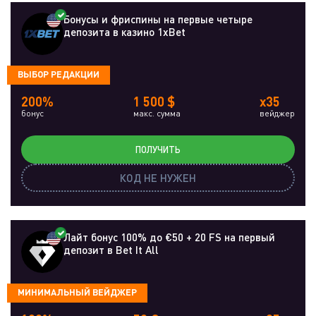
Бонусы и фриспины на первые четыре
депозита в казино 1xBet
ВЫБОР РЕДАКЦИИ
200%
1 500 $
x35
бонус
макс. сумма
вейджер
ПОЛУЧИТЬ
КОД НЕ НУЖЕН
Лайт бонус 100% до €50 + 20 FS на первый
депозит в Bet It All
МИНИМАЛЬНЫЙ ВЕЙДЖЕР