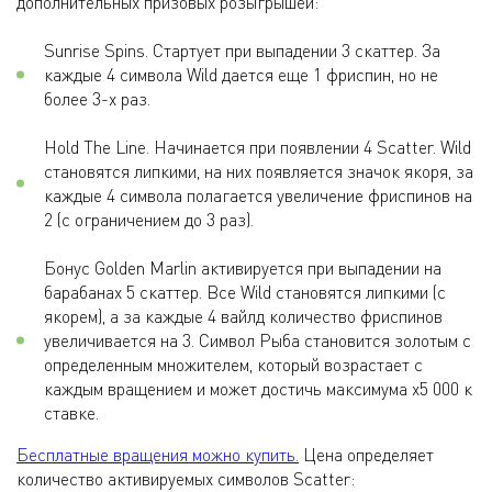
дополнительных призовых розыгрышей:
Sunrise Spins. Стартует при выпадении 3 скаттер. За
каждые 4 символа Wild дается еще 1 фриспин, но не
более 3-х раз.
Hold The Line. Начинается при появлении 4 Scatter. Wild
становятся липкими, на них появляется значок якоря, за
каждые 4 символа полагается увеличение фриспинов на
2 (с ограничением до 3 раз).
Бонус Golden Marlin активируется при выпадении на
барабанах 5 скаттер. Все Wild становятся липкими (с
якорем), а за каждые 4 вайлд количество фриспинов
увеличивается на 3. Символ Рыба становится золотым с
определенным множителем, который возрастает с
каждым вращением и может достичь максимума х5 000 к
ставке.
Бесплатные вращения можно купить.
Цена определяет
количество активируемых символов Scatter: