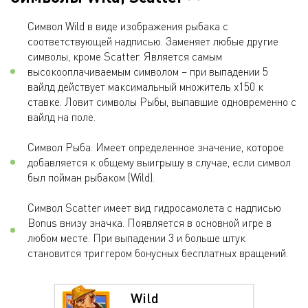
Символ Wild в виде изображения рыбака с
соответствующей надписью. Заменяет любые другие
символы, кроме Scatter. Является самым
высокооплачиваемым символом – при выпадении 5
вайлд действует максимальный множитель х150 к
ставке. Ловит символы Рыбы, выпавшие одновременно с
вайлд на поле.
Символ Рыба. Имеет определенное значение, которое
добавляется к общему выигрышу в случае, если символ
был пойман рыбаком (Wild).
Символ Scatter имеет вид гидросамолета с надписью
Bonus внизу значка. Появляется в основной игре в
любом месте. При выпадении 3 и больше штук
становится триггером бонусных бесплатных вращений.
Wild