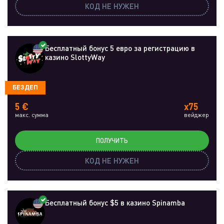
КОД НЕ НУЖЕН
Бесплатный бонус 5 евро за регистрацию в
казино SlottyWay
БЕЗДЕП
5 €
x75
макс. сумма
вейджер
ПОЛУЧИТЬ
КОД НЕ НУЖЕН
Бесплатный бонус $5 в казино Spinamba