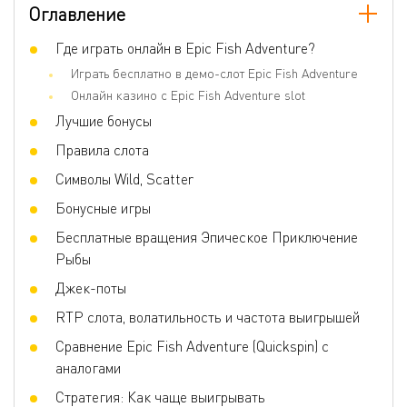
Оглавление
Количество линий
10
Джокеры
Где играть онлайн в Epic Fish Adventure?
Нет
Играть бесплатно в демо-слот Epic Fish Adventure
Скаттер
Да
Онлайн казино с Epic Fish Adventure slot
Игра по равным шансам
Нет
Лучшие бонусы
Бонусные игры
Free Spins, Bonus Spins, Bonus Game
Правила слота
Волатильность
Высокая
Символы Wild, Scatter
3D слот
Да
Бонусные игры
Респины
Нет
Бесплатные вращения Эпическое Приключение
Фриспины
Да
Рыбы
Прогрессивные умножения
Джек-поты
Нет
RTP слота, волатильность и частота выигрышей
Ставка на линию
0.1 - 100
Сравнение Epic Fish Adventure (Quickspin) с
аналогами
Стратегия: Как чаще выигрывать