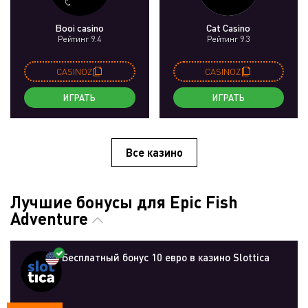
Booi casino
Cat Casino
Рейтинг 9.4
Рейтинг 9.3
CASINOZ
CASINOZ
ИГРАТЬ
ИГРАТЬ
Все казино
Лучшие бонусы для Epic Fish
Adventure
Бесплатный бонус 10 евро в казино Slottica