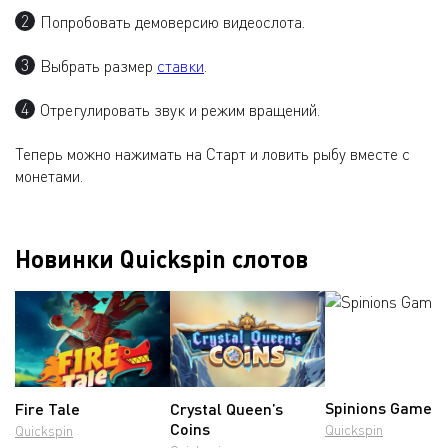
Попробовать демоверсию видеослота.
Выбрать размер
ставки
.
Отрегулировать звук и режим вращений.
Теперь можно нажимать на Старт и ловить рыбу вместе с
монетами.
Новинки Quickspin слотов
Spinions Game D
Fire Tale
Crystal Queen’s
Coins
Quickspin
Quickspin