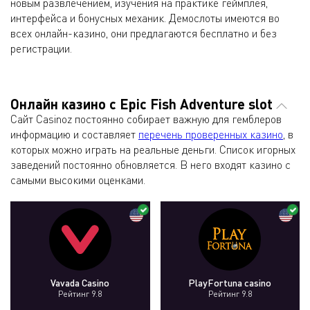
новым развлечением, изучения на практике геймплея,
интерфейса и бонусных механик. Демослоты имеются во
всех онлайн-казино, они предлагаются бесплатно и без
регистрации.
Онлайн казино с Epic Fish Adventure slot
Сайт Casinoz постоянно собирает важную для гемблеров
информацию и составляет
перечень проверенных казино
, в
которых можно играть на реальные деньги. Список игорных
заведений постоянно обновляется. В него входят казино с
самыми высокими оценками.
Vavada Casino
PlayFortuna casino
Рейтинг 9.8
Рейтинг 9.8