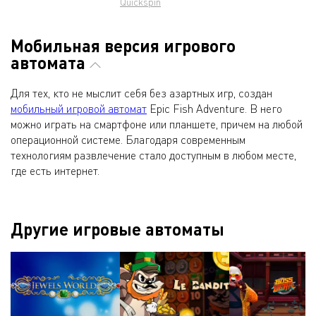
Quickspin
Мобильная версия игрового
автомата
Для тех, кто не мыслит себя без азартных игр, создан
мобильный игровой автомат
Epic Fish Adventure. В него
можно играть на смартфоне или планшете, причем на любой
операционной системе. Благодаря современным
технологиям развлечение стало доступным в любом месте,
где есть интернет.
Другие игровые автоматы