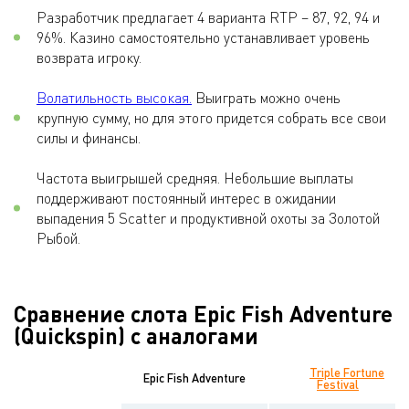
Разработчик предлагает 4 варианта RTP – 87, 92, 94 и
96%. Казино самостоятельно устанавливает уровень
возврата игроку.
Волатильность высокая.
Выиграть можно очень
крупную сумму, но для этого придется собрать все свои
силы и финансы.
Частота выигрышей средняя. Небольшие выплаты
поддерживают постоянный интерес в ожидании
выпадения 5 Scatter и продуктивной охоты за Золотой
Рыбой.
Сравнение слота Epic Fish Adventure
(Quickspin) с аналогами
Triple Fortune
Epic Fish Adventure
Festival