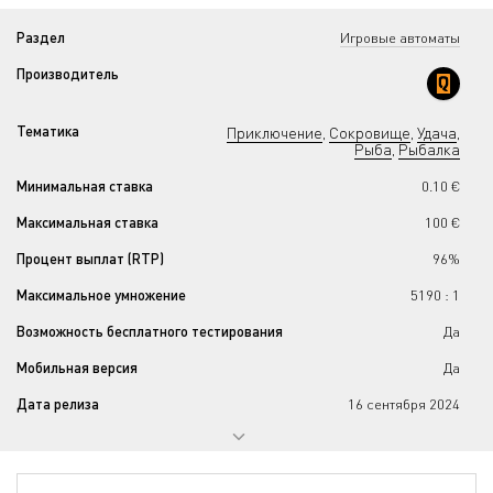
Раздел
Игровые автоматы
Производитель
Тематика
Приключение
Сокровище
Удача
,
,
,
Рыба
Рыбалка
,
Минимальная ставка
0.10 €
Максимальная ставка
100 €
Процент выплат (RTP)
96%
Максимальное умножение
5190 : 1
Возможность бесплатного тестирования
Да
Мобильная версия
Да
Дата релиза
16 сентября 2024
Прогрессивный джекпот
Нет
Количество барабанов
5