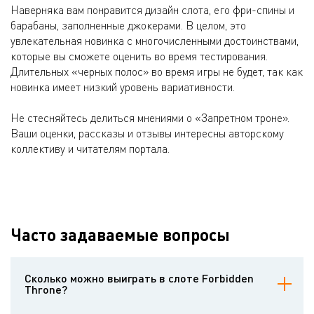
Наверняка вам понравится дизайн слота, его фри-спины и
барабаны, заполненные джокерами. В целом, это
увлекательная новинка с многочисленными достоинствами,
которые вы сможете оценить во время тестирования.
Длительных «черных полос» во время игры не будет, так как
новинка имеет низкий уровень вариативности.
Не стесняйтесь делиться мнениями о «Запретном троне».
Ваши оценки, рассказы и отзывы интересны авторскому
коллективу и читателям портала.
Часто задаваемые вопросы
Сколько можно выиграть в слоте Forbidden
Throne?