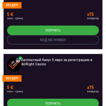
БЕЗДЕП
5 €
x75
макс. сумма
вейджер
ПОЛУЧИТЬ
КОД НЕ НУЖЕН
Бесплатный бонус 5 евро за регистрацию в
AllRight Casino
БЕЗДЕП
5 €
x75
макс. сумма
вейджер
ПОЛУЧИТЬ