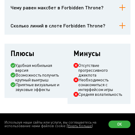
В слоте Forbidden Throne можно выиграть х500.
Чему равен максбет в Forbidden Throne?
Максбет в Forbidden Throne составляет 200$.
Сколько линий в слоте Forbidden Throne?
В слоте Forbidden Throne 40 линий.
Плюсы
Минусы
Удобная мобильная
Отсутствие
версия
прогрессивного
Возможность получить
джекпота
крупный выигрыш
Необходимость
Приятные визуальные и
ознакомиться с
звуковые эффекты
интерфейсом игры
Средняя волатильность
Используя наши сайты или услуги, вы соглашаетесь на
ОК
использование нами файлов cookie
(Узнать больше)