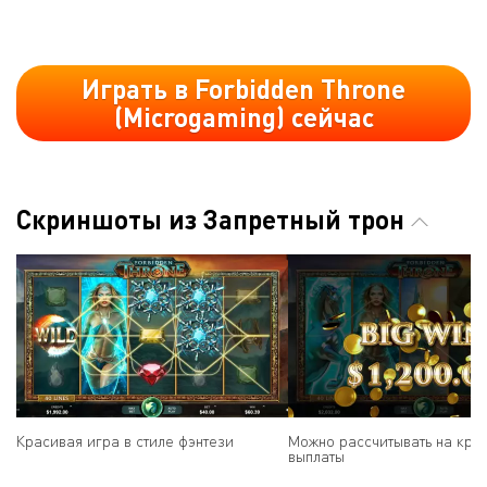
Играть в Forbidden Throne
(Microgaming) сейчас
Скриншоты из Запретный трон
Красивая игра в стиле фэнтези
Можно рассчитывать на кру
выплаты