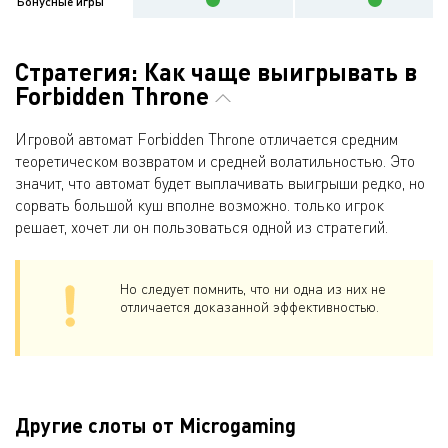
Бонусные игры
Стратегия: Как чаще выигрывать в
Forbidden Throne
Игровой автомат Forbidden Throne отличается средним
теоретическом возвратом и средней волатильностью. Это
значит, что автомат будет выплачивать выигрыши редко, но
сорвать большой куш вполне возможно. только игрок
решает, хочет ли он пользоваться одной из стратегий.
Но следует помнить, что ни одна из них не
отличается доказанной эффективностью.
Другие слоты от Microgaming