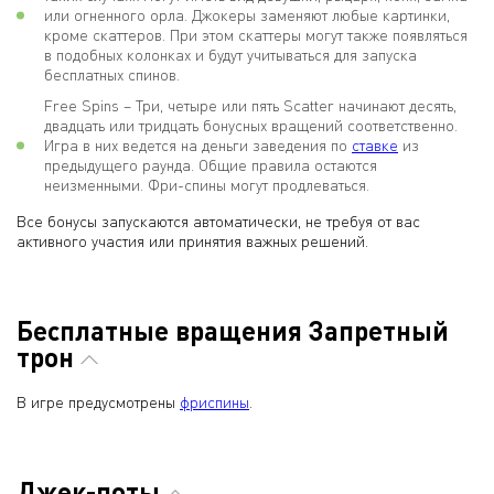
или огненного орла. Джокеры заменяют любые картинки,
кроме скаттеров. При этом скаттеры могут также появляться
в подобных колонках и будут учитываться для запуска
бесплатных спинов.
Free Spins – Три, четыре или пять Scatter начинают десять,
двадцать или тридцать бонусных вращений соответственно.
Игра в них ведется на деньги заведения по
ставке
из
предыдущего раунда. Общие правила остаются
неизменными. Фри-спины могут продлеваться.
Все бонусы запускаются автоматически, не требуя от вас
активного участия или принятия важных решений.
Бесплатные вращения Запретный
трон
В игре предусмотрены
фриспины
.
Джек-поты