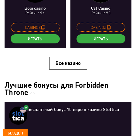
Booi casino
Cat Casino
Рейтинг 9.4
Рейтинг 9.3
CASINOZ
CASINOZ
ИГРАТЬ
ИГРАТЬ
Все казино
Лучшие бонусы для Forbidden
Throne
Бесплатный бонус 10 евро в казино Slottica
БЕЗДЕП