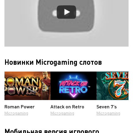
Новинки Microgaming слотов
Roman Power
Attack on Retro
Seven 7’s
Microgaming
Microgaming
Microgaming
Мобильная версия игрового