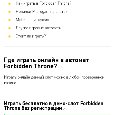
Как играть в Forbidden Throne?
Новинки Microgaming слотов
Мобильная версия
Другие игровые автоматы
Стоит ли играть?
Где играть онлайн в автомат
Forbidden Throne?
Играть онлайн данный слот можно в любом проверенном
казино.
Играть бесплатно в демо-слот Forbidden
Throne без регистрации