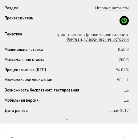
Раздел
Игровые автоматы
Производитель
Тематика
Приключение
Древние цивилизации
,
,
Фэнтези
Классические истории
,
Минимальная ставка
0.40 €
Максимальная ставка
200 €
Процент выплат (RTP)
96.01%
Максимальное умножение
500 : 1
Возможность бесплатного тестирования
Да
Мобильная версия
Да
Дата релиза
5 мая 2017
Прогрессивный джекпот
Да
Количество барабанов
5