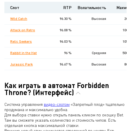
Слот
RTP
Волатильность
Maxwin
Wild Catch
96.30 %
Высокая
200
Attack on Retro
96.08 %
1000
Relic Seekers
96.03 %
1050
Rabbit in the Hat
96 %
Средняя
5000
Jurassic Park
96.67 %
Высокая
800
Как играть в автомат Forbidden
Throne? (Интерфейс)
Система управления
видео-слотом
«Запретный плод» тщательно
продумана и максимально удобна.
Для выбора ставки нужно открыть панель кликом по окошку Bet.
Там вы сможете указать количество и стоимость чипов. Есть
отдельная кнопка максимальной ставки.
Вручную новый спин начинается стрелочкой по центру. Есть