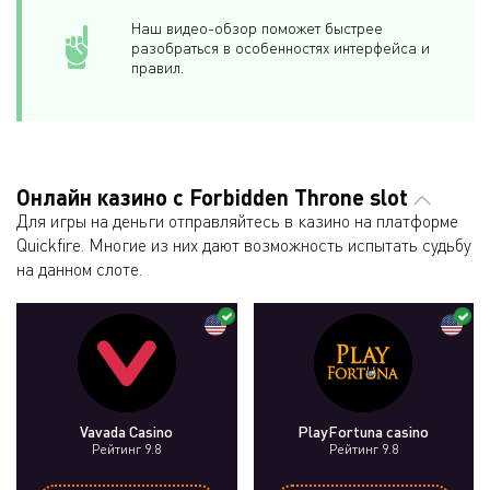
Наш видео-обзор поможет быстрее
разобраться в особенностях интерфейса и
правил.
Онлайн казино с Forbidden Throne slot
Для игры на деньги отправляйтесь в казино на платформе
Quickfire. Многие из них дают возможность испытать судьбу
на данном слоте.
Vavada Casino
PlayFortuna casino
Рейтинг 9.8
Рейтинг 9.8