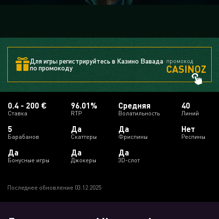
Для игры регистрируйтесь в Казино Вавада
промокод
CASINOZ
по промокоду
0.4 - 200 €
96.01%
Средняя
40
Ставка
RTP
Волатильность
Линий
5
Да
Да
Нет
Барабанов
Скаттеры
Фриспины
Респины
Да
Да
Да
Бонусные игры
Джокеры
3D-слот
Последнее обновление 03.12.2025