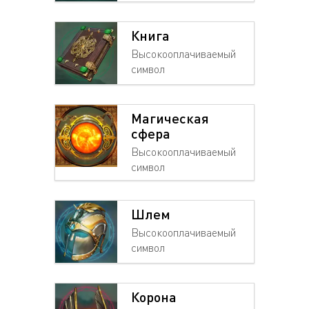
Книга
Высокооплачиваемый
символ
Магическая
сфера
Высокооплачиваемый
символ
Шлем
Высокооплачиваемый
символ
Корона