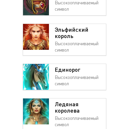
Высокооплачиваемый
символ
Эльфийский
король
Высокооплачиваемый
символ
Единорог
Высокооплачиваемый
символ
Ледяная
королева
Высокооплачиваемый
символ