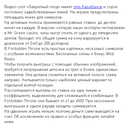
Видео-слот «Запретный плод» имеет
пять барабанов
и сорок
постоянно задействованных линий. На экране предусмотрены
пятнадцать ячеек для символов.
На активные полосы принимаются равные ставки: до десяти
монет на каждую. В версии, которую наши эксперты тестировали
в Mr. Green casino, чипы могут стоить от одного до пятидесяти
центов. Выходит, что общая сумма на кону варьируется в
диапазоне от 0.40 до 200 долларов.
В Forbidden Throne есть простые картинки, несколько символов
с особыми возможностями, бесплатные спины и бонус Wild
Reels.
Чтобы получить выигрыш с помощью обычных изображений,
требуется непрерывная цепочка из трех и более одинаковых
элементов. Она должна сложиться на активной полосе слева
направо. Учитывается только наиболее ценный вариант по
отдельной взятой позиции.
Рассчитываются выплаты по ставке на одну линию и
коэффициенту, выделенному для сложившейся комбинации. В
Forbidden Throne они бывают от х1 до х500. При нескольких
выигрышах в одном раунде кредиты суммируются.
На удвоение играть нельзя, поэтому деньги сами выводятся на
счет. Об исключениях из правил и особых функциях читайте
ниже.