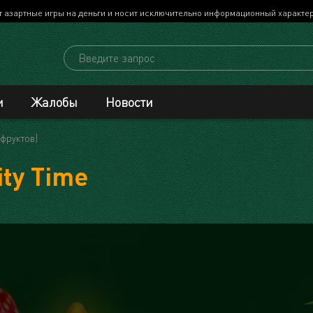
т азартные игры на деньги и носит исключительно информационный характе
и
Жалобы
Новости
 фруктов)
ity Time