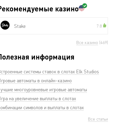
Рекомендуемые казино
Stake
7.8
Все казино
(469)
Полезная информация
строенные системы ставок в слотах Elk Studios
гровые автоматы в онлайн-казино
учшие многоуровневые игровые автоматы
гра на увеличение выплаты в слотах
омбинации символов и выплаты в слотах
Все статьи