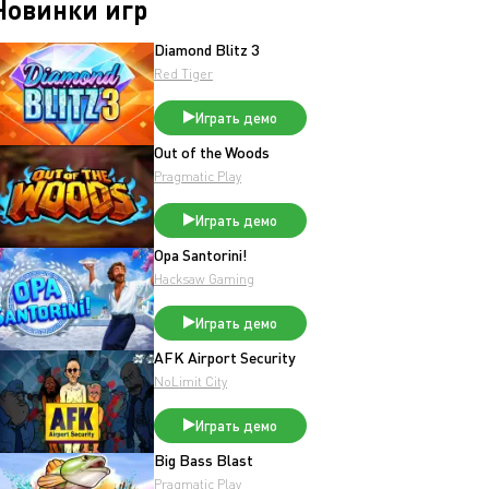
Новинки игр
Diamond Blitz 3
Red Tiger
Играть демо
Out of the Woods
Pragmatic Play
Играть демо
Opa Santorini!
Hacksaw Gaming
Играть демо
AFK Airport Security
NoLimit City
Играть демо
Big Bass Blast
Pragmatic Play