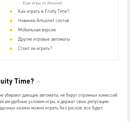
Еще игры от Amusnet
Как играть в Fruity Time?
Новинки Amusnet слотов
Мобильная версия
Другие игровые автоматы
Стоит ли играть?
ruity Time?
не убирают дающие автоматы, не берут огромных комиссий.
я им удобные условия игры, и держат свою репутацию.
ядочных казино можно играть без рисков, все будет