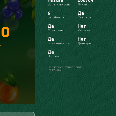
Низкая
200704
Волатильность
Линий
6
Да
Барабанов
Скаттеры
НО
Да
Нет
Фриспины
Респины
Да
Нет
А
Бонусные игры
Джокеры
Да
3D-слот
Последнее обновление
09.12.2024