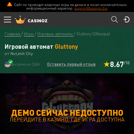
Сайт не проводит азартные игры на деньги и носит исключительно
информационный характер.
support@casinoz.biz
Главная
Игры
Игровые автоматы
Gluttony (Обжора)
Игровой автомат
Gluttony
от NoLimit City
8.67
/10
Оставить первый отзыв
Доступно из США
ДЕМО СЕЙЧАС НЕДОСТУПНО
ПЕРЕЙДИТЕ В КАЗИНО, ГДЕ ИГРА ДОСТУПНА