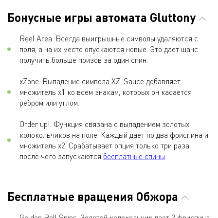
Бонусные игры автомата Gluttony
Reel Area. Всегда выигрышные символы удаляются с
поля, а на их место опускаются новые. Это дает шанс
получить больше призов за один спин.
xZone. Выпадение символа XZ-Sauce добавляет
множитель х1 ко всем знакам, которых он касается
ребром или углом.
Order up!. Функция связана с выпадением золотых
колокольчиков на поле. Каждый дает по два фриспина и
множитель х2. Срабатывает опция только три раза,
после чего запускаются
бесплатные спины
.
Бесплатные вращения Обжора
Golden Bell Spins. Золотой колокольчик дает 2 фриспина