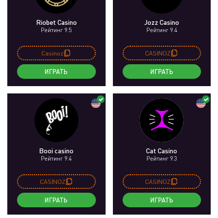
Riobet Casino
Jozz Casino
Рейтинг 9.5
Рейтинг 9.4
Casinoz
CASINOZ
ИГРАТЬ
ИГРАТЬ
Booi casino
Cat Casino
Рейтинг 9.4
Рейтинг 9.3
CASINOZ
CASINOZ
ИГРАТЬ
ИГРАТЬ