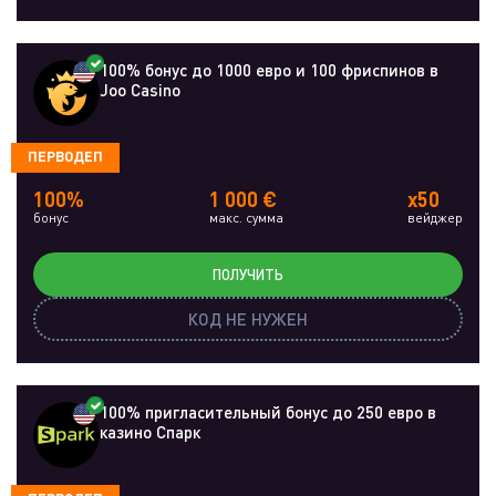
100% бонус до 1000 евро и 100 фриспинов в
Joo Casino
ПЕРВОДЕП
100%
1 000 €
x50
бонус
макс. сумма
вейджер
ПОЛУЧИТЬ
КОД НЕ НУЖЕН
100% пригласительный бонус до 250 евро в
казино Спарк