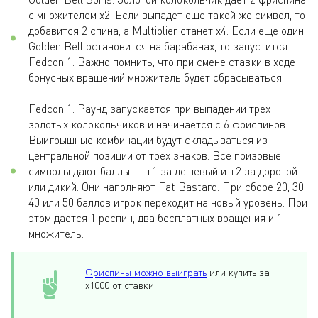
с множителем х2. Если выпадет еще такой же символ, то
добавится 2 спина, а Multiplier станет х4. Если еще один
Golden Bell остановится на барабанах, то запустится
Fedcon 1. Важно помнить, что при смене ставки в ходе
бонусных вращений множитель будет сбрасываться.
Fedcon 1. Раунд запускается при выпадении трех
золотых колокольчиков и начинается с 6 фриспинов.
Выигрышные комбинации будут складываться из
центральной позиции от трех знаков. Все призовые
символы дают баллы — +1 за дешевый и +2 за дорогой
или дикий. Они наполняют Fat Bastard. При сборе 20, 30,
40 или 50 баллов игрок переходит на новый уровень. При
этом дается 1 респин, два бесплатных вращения и 1
множитель.
Фриспины можно выиграть
или купить за
х1000 от ставки.