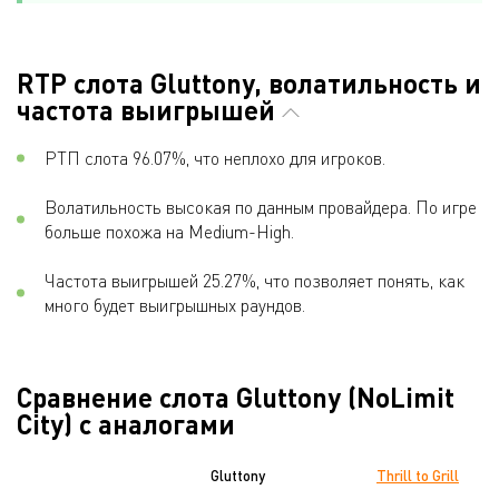
RTP слота Gluttony, волатильность и
частота выигрышей
РТП слота 96.07%, что неплохо для игроков.
Волатильность высокая по данным провайдера. По игре
больше похожа на Medium-High.
Частота выигрышей 25.27%, что позволяет понять, как
много будет выигрышных раундов.
Сравнение слота Gluttony (NoLimit
City) с аналогами
Gluttony
Thrill to Grill