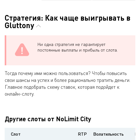
Стратегия: Как чаще выигрывать в
Gluttony
Ни одна стратегия не гарантирует
постоянные выплаты и прибыль от слота.
Тогда почему ими можно пользоваться? Чтобы повысить
свои шансы на успех и более рационально тратить деньги.
Главное подобрать схему ставок, которая подойдет к
онлайн-слоту.
Другие слоты от NoLimit City
Слот
RTP
Волатильность
Ma