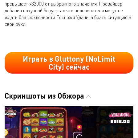
превышает х32000 от выбранного значения. Провайдер
добавил покупной бонус, так что пользователи могут не
ждать благосклонности Госпожи Удачи, а брать ситуацию в
свои руки.
Играть в Gluttony (NoLimit
City) сейчас
Скриншоты из Обжора