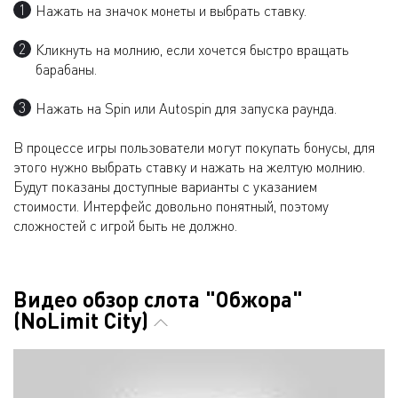
Нажать на значок монеты и выбрать ставку.
Кликнуть на молнию, если хочется быстро вращать
барабаны.
Нажать на Spin или Autospin для запуска раунда.
В процессе игры пользователи могут покупать бонусы, для
этого нужно выбрать ставку и нажать на желтую молнию.
Будут показаны доступные варианты с указанием
стоимости. Интерфейс довольно понятный, поэтому
сложностей с игрой быть не должно.
Видео обзор слота "Обжора"
(NoLimit City)