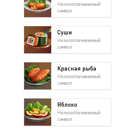
Низкооплачиваемый
символ
Суши
Низкооплачиваемый
символ
Красная рыба
Низкооплачиваемый
символ
Яблоко
Низкооплачиваемый
символ