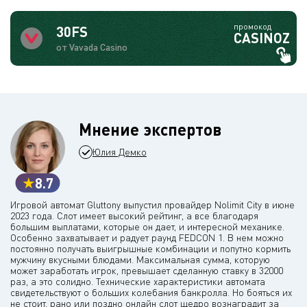
промокод
30FS
CASINOZ
от Vavada Casino
Мнение экспертов
Юлия Демко
8.7
Игровой автомат Gluttony выпустил провайдер Nolimit City в июне
2023 года. Слот имеет высокий рейтинг, а все благодаря
большим выплатами, которые он дает, и интересной механике.
Особенно захватывает и радует раунд FEDCON 1. В нем можно
постоянно получать выигрышные комбинации и попутно кормить
мужчину вкусными блюдами. Максимальная сумма, которую
может заработать игрок, превышает сделанную ставку в 32000
раз, а это солидно. Технические характеристики автомата
свидетельствуют о больших колебания банкролла. Но бояться их
не стоит, рано или поздно онлайн слот щедро вознаградит за