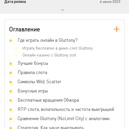
Дата релиза
6 июня 2023
Прогрессивный джекпот
Нет
Количество барабанов
5
Оглавление
Количество линий
3125
Джокеры
Где играть онлайн в Gluttony?
Нет
Играть бесплатно в демо-слот Gluttony
Скаттер
Да
Онлайн казино с Gluttony slot
Игра по равным шансам
Нет
Лучшие бонусы
Бонусные игры
Bonus Game, Bonus Respin, Bonus Free
Правила слота
Spins, The Order Up Feature, Reel Area
Символы Wild, Scatter
Волатильность
Высокая
Бонусные игры
3D слот
Да
Бесплатные вращения Обжора
Респины
Да
RTP слота, волатильность и частота выигрышей
Фриспины
Да
Сравнение Gluttony (NoLimit City) с аналогами
Прогрессивные умножения
Да
Стратегия: Как чаще выигрывать
Ставка на линию
0.2 - 100