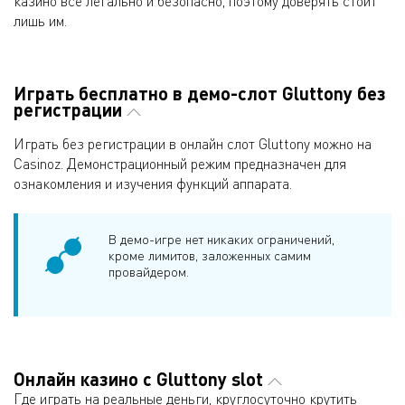
казино все легально и безопасно, поэтому доверять стоит
лишь им.
Играть бесплатно в демо-слот Gluttony без
регистрации
Играть без регистрации в онлайн слот Gluttony можно на
Casinoz. Демонстрационный режим предназначен для
ознакомления и изучения функций аппарата.
В демо-игре нет никаких ограничений,
кроме лимитов, заложенных самим
провайдером.
Онлайн казино с Gluttony slot
Где играть на реальные деньги, круглосуточно крутить