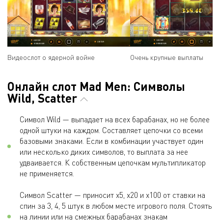
Видеослот о ядерной войне
Очень крупные выплаты
Онлайн слот Mad Men: Символы
Wild, Scatter
Символ Wild — выпадает на всех барабанах, но не более
одной штуки на каждом. Составляет цепочки со всеми
базовыми знаками. Если в комбинации участвует один
или несколько диких символов, то выплата за нее
удваивается. К собственным цепочкам мультипликатор
не применяется.
Символ Scatter — приносит х5, х20 и х100 от ставки на
спин за 3, 4, 5 штук в любом месте игрового поля. Стоять
на линии или на смежных барабанах знакам