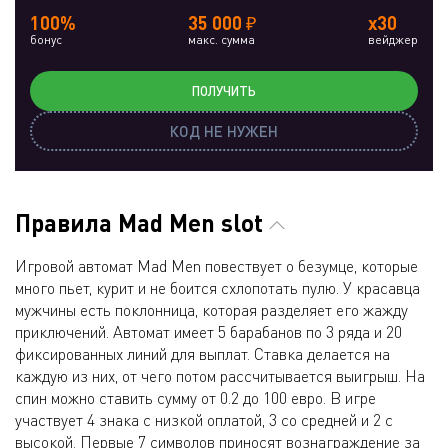
100%
35 000 ₽
x30
бонус
макс. сумма
вейджер
ПОЛУЧИТЬ
КОД НЕ НУЖЕН
Правила Mad Men slot
Игровой автомат Mad Men повествует о безумце, которые
много пьет, курит и не боится схлопотать пулю. У красавца
мужчины есть поклонница, которая разделяет его жажду
приключений. Автомат имеет 5 барабанов по 3 ряда и 20
фиксированных линий для выплат. Ставка делается на
каждую из них, от чего потом рассчитывается выигрыш. На
спин можно ставить сумму от 0.2 до 100 евро. В игре
участвует 4 знака с низкой оплатой, 3 со средней и 2 с
высокой. Первые 7 символов приносят вознаграждение за