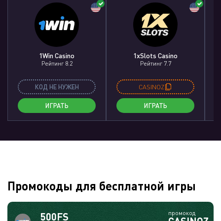
1Win Casino
1xSlots Casino
Рейтинг 8.2
Рейтинг 7.7
КОД НЕ НУЖЕН
CASINOZ
ИГРАТЬ
ИГРАТЬ
Промокоды для бесплатной игры
промокод
500FS