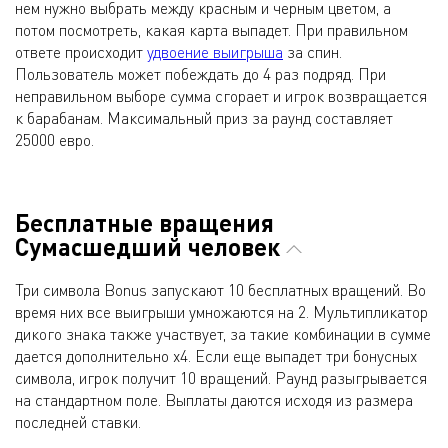
нем нужно выбрать между красным и черным цветом, а
потом посмотреть, какая карта выпадет. При правильном
ответе происходит
удвоение выигрыша
за спин.
Пользователь может побеждать до 4 раз подряд. При
неправильном выборе сумма сгорает и игрок возвращается
к барабанам. Максимальный приз за раунд составляет
25000 евро.
Бесплатные вращения
Cумасшедший человек
Три символа Bonus запускают 10 бесплатных вращений. Во
время них все выигрыши умножаются на 2. Мультипликатор
дикого знака также участвует, за такие комбинации в сумме
дается дополнительно х4. Если еще выпадет три бонусных
символа, игрок получит 10 вращений. Раунд разыгрывается
на стандартном поле. Выплаты даются исходя из размера
последней ставки.