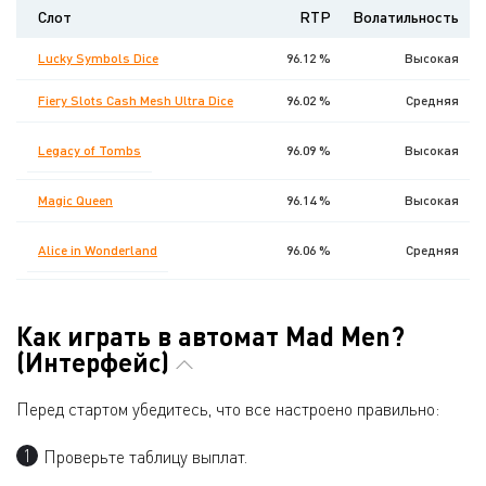
Слот
RTP
Волатильность
Lucky Symbols Dice
96.12 %
Высокая
Fiery Slots Cash Mesh Ultra Dice
96.02 %
Средняя
Legacy of Tombs
96.09 %
Высокая
Magic Queen
96.14 %
Высокая
Alice in Wonderland
96.06 %
Средняя
Как играть в автомат Mad Men?
(Интерфейс)
Перед стартом убедитесь, что все настроено правильно:
Проверьте таблицу выплат.