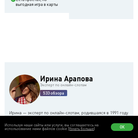
выгодная игра в карты
Ирина Арапова
Эксперт по онлайн-слотам
533 обзора
Ирина — эксперт по онлайн-слотам, родившаяся в 1991 году.
С детства проявляла талант к филологии: её сочинения в
школе признавались образцовыми, а поступление на
Используя наши сайты или услуги, вы соглашаетесь на
ОК
филологический факультет стало естественным шагом. В
использование нами файлов cookie
(Узнать больше)
университете она впервые столкнулась с онлайн-казино, но
после проигрыша стипендии временно отошла от игр,