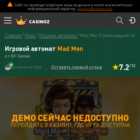
Сайт не проводит азартные игры на деньги и носит исключительно
информационный характер.
support@casinoz.biz
Главная
Игры
Игровые автоматы
Mad Men (Cумасшедший чело
Игровой автомат
Mad Men
от BF Games
7.2
/10
Оставить первый отзыв
Доступно из США
ДЕМО СЕЙЧАС НЕДОСТУПНО
ПЕРЕЙДИТЕ В КАЗИНО, ГДЕ ИГРА ДОСТУПНА