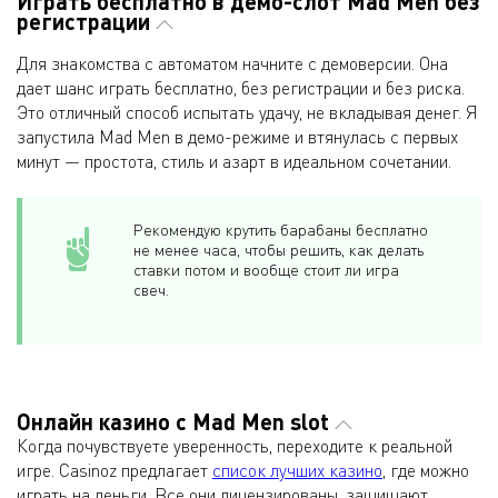
Играть бесплатно в демо-слот Mad Men без
регистрации
Для знакомства с автоматом начните с демоверсии. Она
дает шанс играть бесплатно, без регистрации и без риска.
Это отличный способ испытать удачу, не вкладывая денег. Я
запустила Mad Men в демо-режиме и втянулась с первых
минут — простота, стиль и азарт в идеальном сочетании.
Рекомендую крутить барабаны бесплатно
не менее часа, чтобы решить, как делать
ставки потом и вообще стоит ли игра
свеч.
Онлайн казино с Mad Men slot
Когда почувствуете уверенность, переходите к реальной
игре. Casinoz предлагает
список лучших казино
, где можно
играть на деньги. Все они лицензированы, защищают