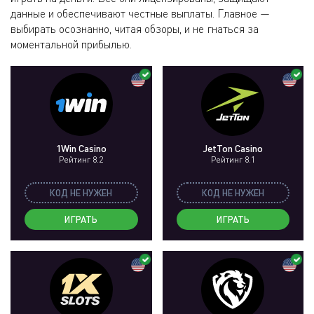
данные и обеспечивают честные выплаты. Главное —
выбирать осознанно, читая обзоры, и не гнаться за
моментальной прибылью.
1Win Casino
JetTon Casino
Рейтинг 8.2
Рейтинг 8.1
КОД НЕ НУЖЕН
КОД НЕ НУЖЕН
ИГРАТЬ
ИГРАТЬ