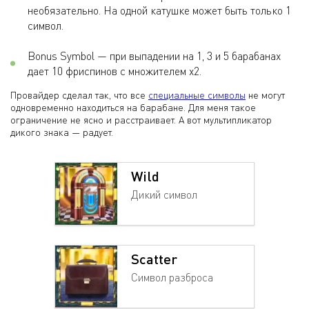
необязательно. На одной катушке может быть только 1
символ.
Bonus Symbol — при выпадении на 1, 3 и 5 барабанах
дает 10 фриспинов с множителем х2.
Провайдер сделал так, что все
специальные символы
не могут
одновременно находиться на барабане. Для меня такое
ограничение не ясно и расстраивает. А вот мультипликатор
дикого знака — радует.
Wild
Дикий символ
Scatter
Символ разброса