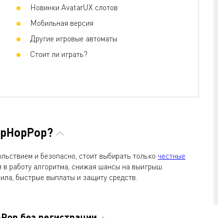
Новинки AvatarUX слотов
Мобильная версия
Другие игровые автоматы
Стоит ли играть?
HipHopPop?
ольствием и безопасно, стоит выбирать только
честные
 в работу алгоритма, снижая шансы на выигрыш.
ла, быстрые выплаты и защиту средств.
pPop без регистрации