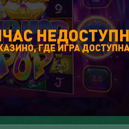
ЙЧАС НЕДОСТУП
КАЗИНО, ГДЕ ИГРА ДОСТУПН