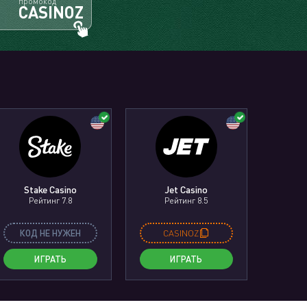
промокод
CASINOZ
Stake Casino
Jet Casino
Рейтинг 7.8
Рейтинг 8.5
КОД НЕ НУЖЕН
CASINOZ
ИГРАТЬ
ИГРАТЬ