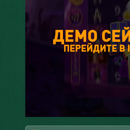
ДЕМО СЕ
ПЕРЕЙДИТЕ В 