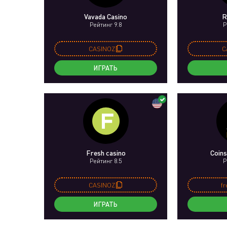
Vavada Casino
R
Рейтинг 9.8
Р
CASINOZ
C
ИГРАТЬ
Fresh casino
Coin
Рейтинг 8.5
Р
CASINOZ
f
ИГРАТЬ