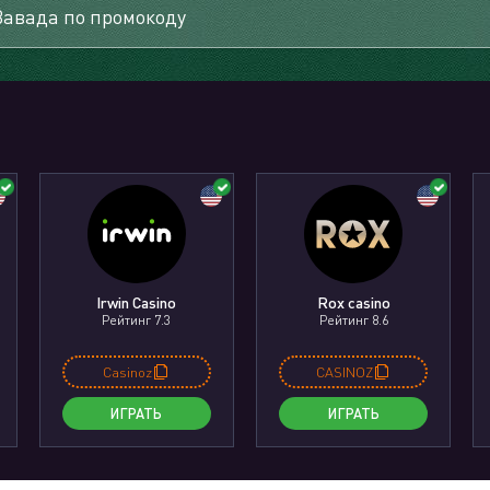
Вавада по промокоду
Irwin Casino
Rox casino
Рейтинг 7.3
Рейтинг 8.6
Casinoz
CASINOZ
ИГРАТЬ
ИГРАТЬ