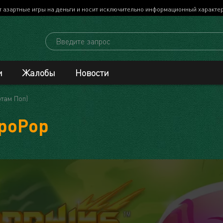
т азартные игры на деньги и носит исключительно информационный характе
и
Жалобы
Новости
там Поп)
poPop