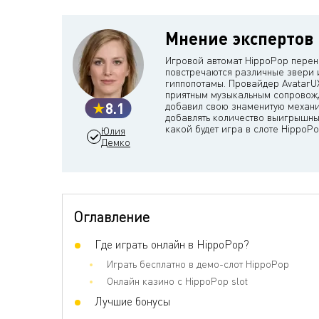
Мнение экспертов
Игровой автомат HippoPop перено
повстречаются различные звери и
гиппопотамы. Провайдер AvatarU
приятным музыкальным сопровожд
8.1
добавил свою знаменитую механи
добавлять количество выигрышны
какой будет игра в слоте HippoPo
Юлия
Демко
Оглавление
Где играть онлайн в HippoPop?
Играть бесплатно в демо-слот HippoPop
Онлайн казино с HippoPop slot
Лучшие бонусы