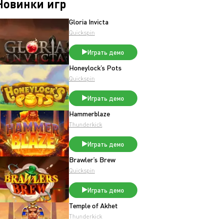
Новинки игр
Gloria Invicta
Quickspin
Играть демо
Honeylock’s Pots
Quickspin
Играть демо
Hammerblaze
Thunderkick
Играть демо
Brawler’s Brew
Quickspin
Играть демо
Temple of Akhet
Thunderkick