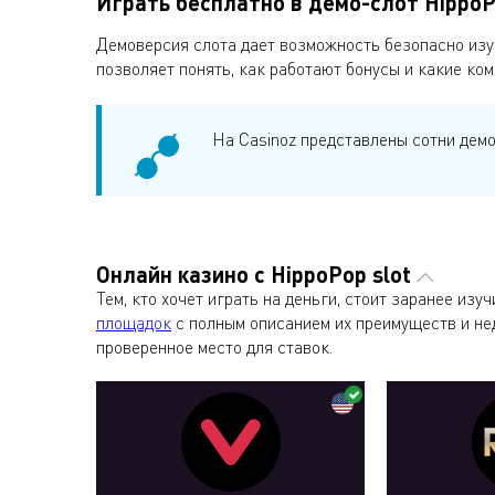
Играть бесплатно в демо-слот Hippo
Демоверсия слота дает возможность безопасно изуч
позволяет понять, как работают бонусы и какие ко
На Casinoz представлены сотни демо
Онлайн казино с HippoPop slot
Тем, кто хочет играть на деньги, стоит заранее изу
площадок
с полным описанием их преимуществ и не
проверенное место для ставок.