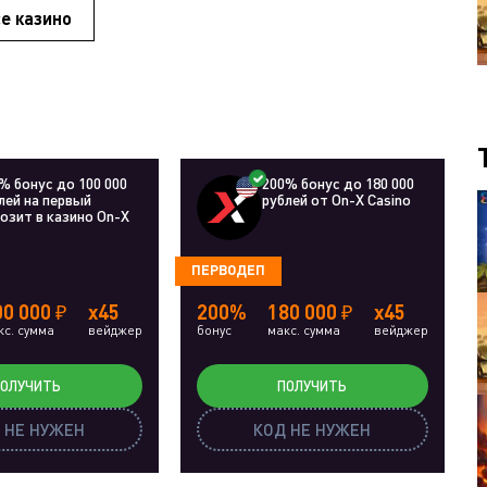
е казино
% бонус до 100 000
200% бонус до 180 000
лей на первый
рублей от On-X Casino
озит в казино On-X
ПЕРВОДЕП
00 000 ₽
x45
200%
180 000 ₽
x45
кс. сумма
вейджер
бонус
макс. сумма
вейджер
ОЛУЧИТЬ
ПОЛУЧИТЬ
 НЕ НУЖЕН
КОД НЕ НУЖЕН