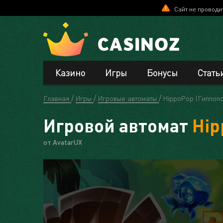
Сайт не проводи
Казино
Игры
Бонусы
Стать
Главная
Игры
Игровые автоматы
HippoPop (Гиппопо
Игровой автомат
Hip
от AvatarUX