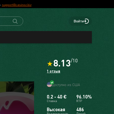
р.
support@casinoz.biz
Войти
8.13
/10
1 отзыв
Доступно из США
0.2 - 40 €
96.10%
Ставка
RTP
Высокая
486
Волатильность
Линий