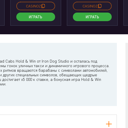
CASINOZ
CASINOZ
ИГРАТЬ
ИГРАТЬ
d Cabs Hold & Win от Iron Dog Studio и осталась под
емы гонок уличных такси и динамичного игрового процесса.
ых ритмов вращаются барабаны с символами автомобилей,
 и других специальных символов, обещающих щедрые
остигает х5 000 к ставке, а бонусная игра Hold & Win
нии.