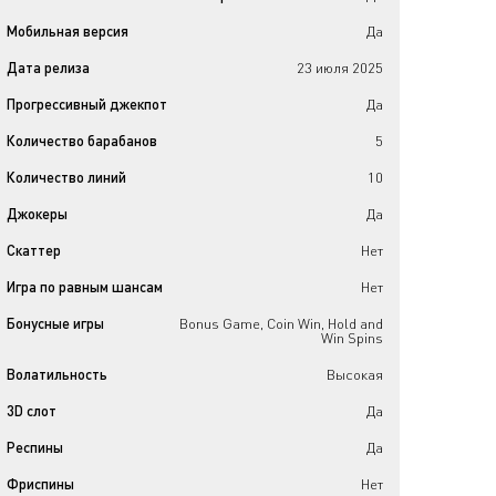
Мобильная версия
Да
Дата релиза
23 июля 2025
Прогрессивный джекпот
Да
Количество барабанов
5
Количество линий
10
Джокеры
Да
Скаттер
Нет
Игра по равным шансам
Нет
Бонусные игры
Bonus Game, Coin Win, Hold and
Win Spins
Волатильность
Высокая
3D слот
Да
Респины
Да
Фриспины
Нет