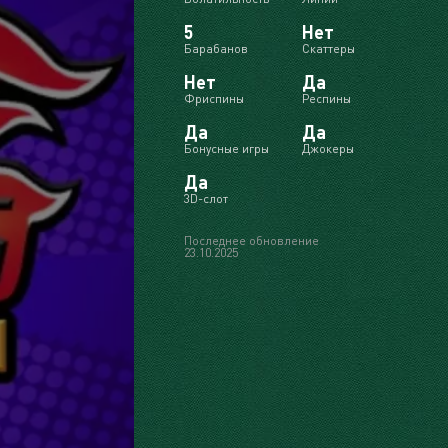
5
Нет
Барабанов
Cкаттеры
Нет
Да
Фриспины
Респины
Да
Да
Бонусные игры
Джокеры
Да
3D-слот
Последнее обновление
23.10.2025