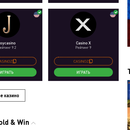
Joycasino
Casino X
ейтинг 9.2
Рейтинг 9
ASINOZ
CASINOZ
ИГРАТЬ
ИГРАТЬ
е казино
old & Win