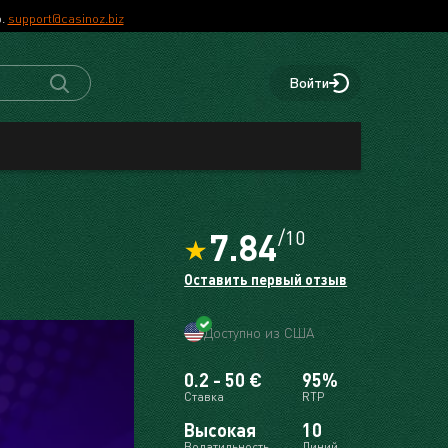
р.
support@casinoz.biz
Войти
7.84
/10
Оставить первый отзыв
Доступно из США
0.2 - 50 €
95%
Ставка
RTP
Высокая
10
Волатильность
Линий