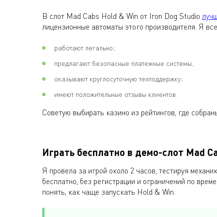
В слот Mad Cabs Hold & Win от Iron Dog Studio
лучш
лицензионные автоматы этого производителя. Я вс
работают легально;
предлагают безопасные платежные системы;
оказывают круглосуточную техподдержку;
имеют положительные отзывы клиентов.
Советую выбирать казино из рейтингов, где собран
Играть бесплатно в демо-слот Mad Ca
Я провела за игрой около 2 часов, тестируя механ
бесплатно, без регистрации и ограничений по време
понять, как чаще запускать Hold & Win.