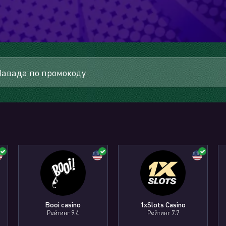
Вавада по промокоду
Booi casino
1xSlots Casino
Рейтинг 9.4
Рейтинг 7.7