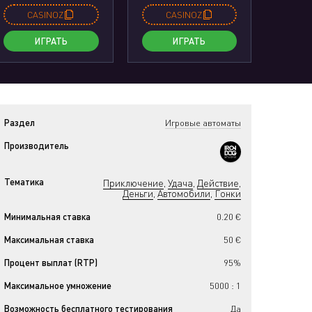
CASINOZ
CASINOZ
ИГРАТЬ
ИГРАТЬ
Раздел
Игровые автоматы
Производитель
Тематика
Приключение
Удача
Действие
,
,
,
Деньги
Автомобили
Гонки
,
,
Минимальная ставка
0.20 €
Максимальная ставка
50 €
Процент выплат (RTP)
95%
Максимальное умножение
5000 : 1
Возможность бесплатного тестирования
Да