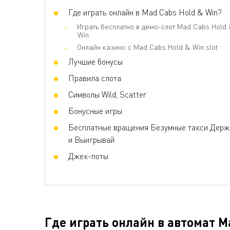
Где играть онлайн в Mad Cabs Hold & Win?
Играть бесплатно в демо-слот Mad Cabs Hold &
Win
Онлайн казино с Mad Cabs Hold & Win slot
Лучшие бонусы
Правила слота
Символы Wild, Scatter
Бонусные игры
Бесплатные вращения Безумные такси Держи
и Выигрывай
Джек-поты
Где играть онлайн в автомат M