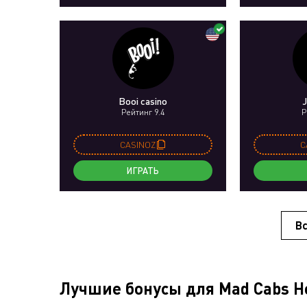
Booi casino
Рейтинг 9.4
Р
CASINOZ
C
ИГРАТЬ
Вс
Лучшие бонусы для Mad Cabs H