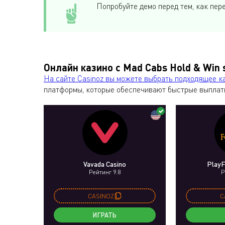
Попробуйте демо перед тем, как пере
Онлайн казино с Mad Cabs Hold & Win 
На сайте Casinoz вы можете выбрать подходящее к
платформы, которые обеспечивают быстрые выплаты
Vavada Casino
PlayF
Рейтинг 9.8
Р
CASINOZ
C
ИГРАТЬ