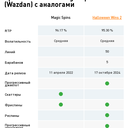
(Wazdan) с аналогами
Magic Spins
Halloween Wins 2
96.17 %
95.30 %
RTP
Средняя
Средняя
Волатильность
50
Линий
5
Барабанов
11 апреля 2022
17 октября 2024
Дата релиза
Прогрессивный
джекпот
Скаттеры
Фриспины
Респины
Прогрессивные
умножения