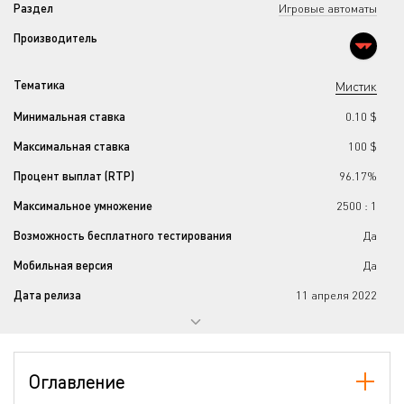
Раздел
Игровые автоматы
Производитель
Тематика
Мистик
Минимальная ставка
0.10 $
Максимальная ставка
100 $
Процент выплат (RTP)
96.17%
Максимальное умножение
2500 : 1
Возможность бесплатного тестирования
Да
Мобильная версия
Да
Дата релиза
11 апреля 2022
Прогрессивный джекпот
Нет
Джокеры
Да
Оглавление
Скаттер
Да