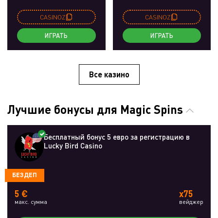
CASINOZ
CASINOZ
ИГРАТЬ
ИГРАТЬ
Все казино
Лучшие бонусы для Magic Spins
Бесплатный бонус 5 евро за регистрацию в
Lucky Bird Casino
БЕЗДЕП
5 €
x75
макс. сумма
вейджер