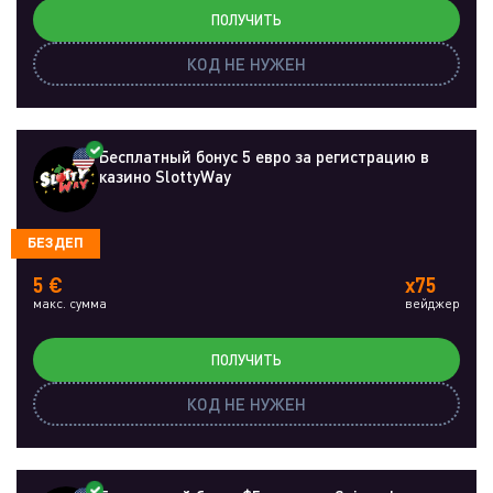
ПОЛУЧИТЬ
КОД НЕ НУЖЕН
Бесплатный бонус 5 евро за регистрацию в
казино SlottyWay
БЕЗДЕП
5 €
x75
макс. сумма
вейджер
ПОЛУЧИТЬ
КОД НЕ НУЖЕН