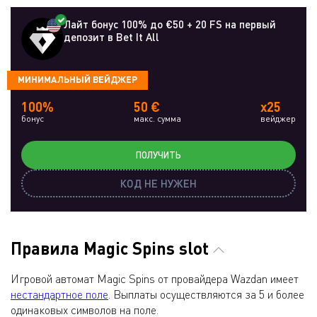
Лайт бонус 100% до €50 + 20 FS на первый
депозит в Bet It All
МИНИМАЛЬНЫЙ ВЕЙДЖЕР
100%
50 €
x25
бонус
макс. сумма
вейджер
ПОЛУЧИТЬ
КОД НЕ НУЖЕН
Правила Magic Spins slot
Игровой автомат Magic Spins от провайдера Wazdan имеет
нестандартное поле
. Выплаты осуществляются за 5 и более
одинаковых символов на поле.