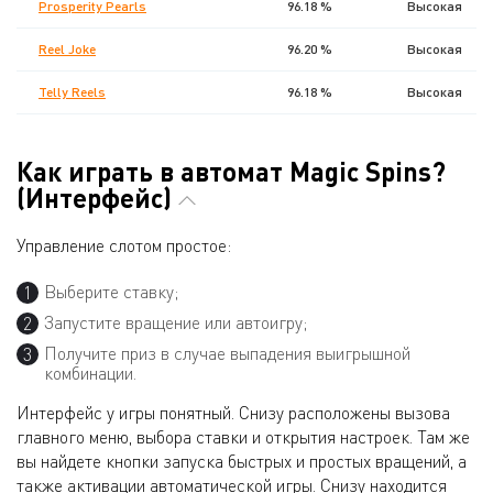
Prosperity Pearls
96.18 %
Высокая
Reel Joke
96.20 %
Высокая
Telly Reels
96.18 %
Высокая
Как играть в автомат Magic Spins?
(Интерфейс)
Управление слотом простое:
Выберите ставку;
Запустите вращение или автоигру;
Получите приз в случае выпадения выигрышной
комбинации.
Интерфейс у игры понятный. Снизу расположены вызова
главного меню, выбора ставки и открытия настроек. Там же
вы найдете кнопки запуска быстрых и простых вращений, а
также активации автоматической игры. Снизу находится