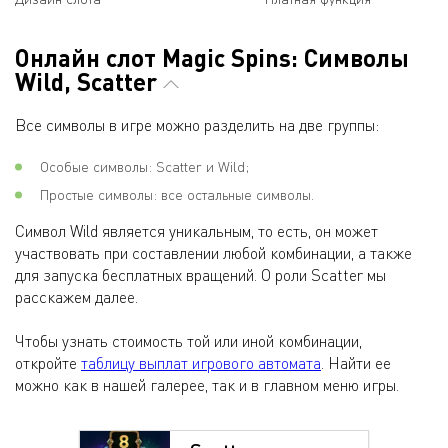
Онлайн слот Magic Spins: Символы
Wild, Scatter
Все символы в игре можно разделить на две группы:
Особые символы: Scatter и Wild;
Простые символы: все остальные символы.
Символ Wild является уникальным, то есть, он может
участвовать при составлении любой комбинации, а также
для запуска бесплатных вращений. О роли Scatter мы
расскажем далее.
Чтобы узнать стоимость той или иной комбинации,
откройте
таблицу выплат игрового автомата
. Найти ее
можно как в нашей галерее, так и в главном меню игры.