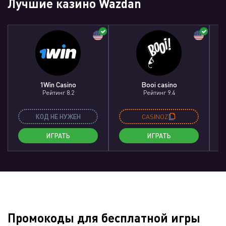
Лучшие казино Wazdan
1Win Casino
Booi casino
Рейтинг 8.2
Рейтинг 9.4
КОД НЕ НУЖЕН
CASINOZ
ИГРАТЬ
ИГРАТЬ
Промокоды для бесплатной игры