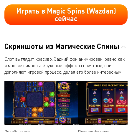
Играть в Magic Spins (Wazdan)
сейчас
Скриншоты из Магические Спины
Слот выглядит красиво. Задний фон анимирован, равно как
и многие символы. Звуковые эффекты приятные, они
дополняют игровой процесс, делая его более интересным.
Дизайн слота
Платная функция