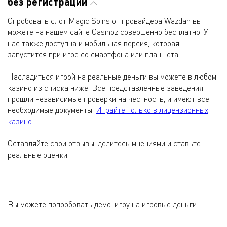
без регистрации
Опробовать слот Magic Spins от провайдера Wazdan вы
можете на нашем сайте Casinoz совершенно бесплатно. У
нас также доступна и мобильная версия, которая
запустится при игре со смартфона или планшета.
Насладиться игрой на реальные деньги вы можете в любом
казино из списка ниже. Все представленные заведения
прошли независимые проверки на честность, и имеют все
необходимые документы.
Играйте только в лицензионных
казино
!
Оставляйте свои отзывы, делитесь мнениями и ставьте
реальные оценки.
Вы можете попробовать демо-игру на игровые деньги.