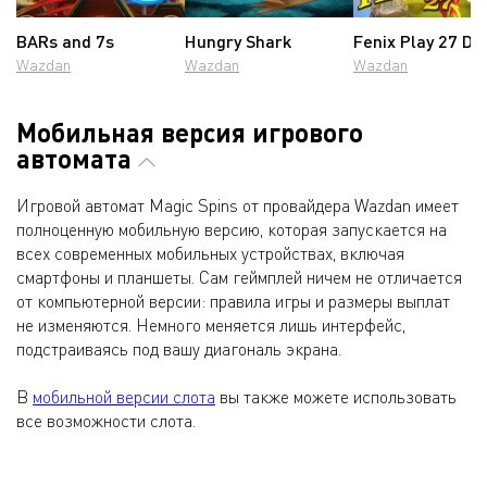
BARs and 7s
Hungry Shark
Fenix Play 27 De
Wazdan
Wazdan
Wazdan
Мобильная версия игрового
автомата
Игровой автомат Magic Spins от провайдера Wazdan имеет
полноценную мобильную версию, которая запускается на
всех современных мобильных устройствах, включая
смартфоны и планшеты. Сам геймплей ничем не отличается
от компьютерной версии: правила игры и размеры выплат
не изменяются. Немного меняется лишь интерфейс,
подстраиваясь под вашу диагональ экрана.
В
мобильной версии слота
вы также можете использовать
все возможности слота.