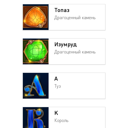
Топаз
Драгоценный камень
Изумруд
Драгоценный камень
A
Туз
K
Король