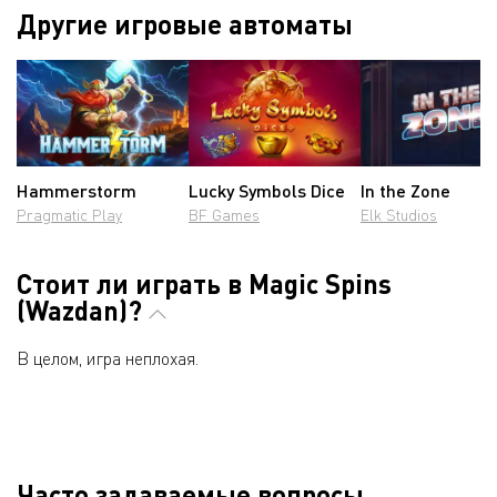
Другие игровые автоматы
Hammerstorm
Lucky Symbols Dice
In the Zone
Pragmatic Play
BF Games
Elk Studios
Стоит ли играть в Magic Spins
(Wazdan)?
В целом, игра неплохая.
Часто задаваемые вопросы