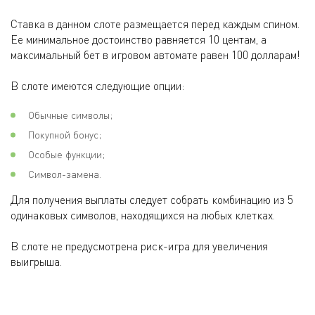
Ставка в данном слоте размещается перед каждым спином.
Ее минимальное достоинство равняется 10 центам, а
максимальный бет в игровом автомате равен 100 долларам!
В слоте имеются следующие опции:
Обычные символы;
Покупной бонус;
Особые функции;
Символ-замена.
Для получения выплаты следует собрать комбинацию из 5
одинаковых символов, находящихся на любых клетках.
В слоте не предусмотрена риск-игра для увеличения
выигрыша.