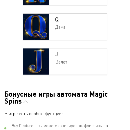
Q
Дама
J
Валет
Бонусные игры автомата Magic
Spins
В игре есть особые функции:
Buy Feature – вы можете активировать фриспины за