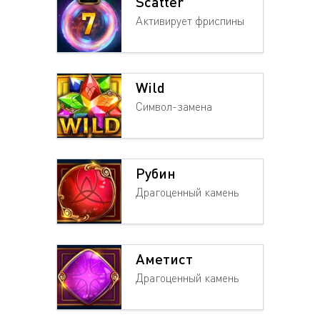
Scatter
Активирует фриспины
Wild
Символ-замена
Рубин
Драгоценный камень
Аметист
Драгоценный камень