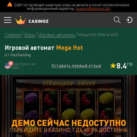
Сайт не проводит азартные игры на деньги и носит исключительно
информационный характер.
support@casinoz.biz
Главная
Игры
Игровые автоматы
Mega Hot (Мега Хот)
Игровой автомат
Mega Hot
от GazGaming
8.4
Недоступно из
/10
Оставить первый отзыв
США
ДЕМО СЕЙЧАС НЕДОСТУПНО
ПЕРЕЙДИТЕ В КАЗИНО, ГДЕ ИГРА ДОСТУПНА