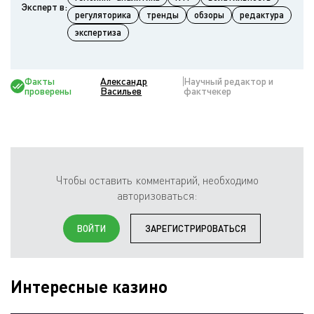
Эксперт в:
регуляторика
тренды
обзоры
редактура
экспертиза
Факты
Александр
Научный редактор и
проверены
Васильев
фактчекер
Чтобы оставить комментарий, необходимо
авторизоваться:
ВОЙТИ
ЗАРЕГИСТРИРОВАТЬСЯ
Интересные казино