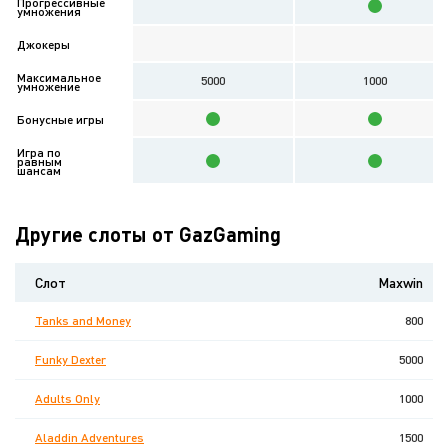
Прогрессивные
умножения
Джокеры
Максимальное
5000
1000
умножение
Бонусные игры
Игра по
равным
шансам
Другие слоты от GazGaming
Слот
Maxwin
Tanks and Money
800
Funky Dexter
5000
Adults Only
1000
Aladdin Adventures
1500