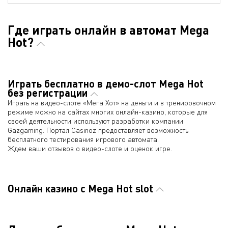
Где играть онлайн в автомат Mega
Hot?
Играть бесплатно в демо-слот Mega Hot
без регистрации
Играть на видео-слоте «Мега Хот» на деньги и в тренировочном
режиме можно на сайтах многих онлайн-казино, которые для
своей деятельности используют разработки компании
Gazgaming. Портал Casinoz предоставляет возможность
бесплатного тестирования игрового автомата.
Ждем ваши отзывов о видео-слоте и оценок игре.
Онлайн казино с Mega Hot slot