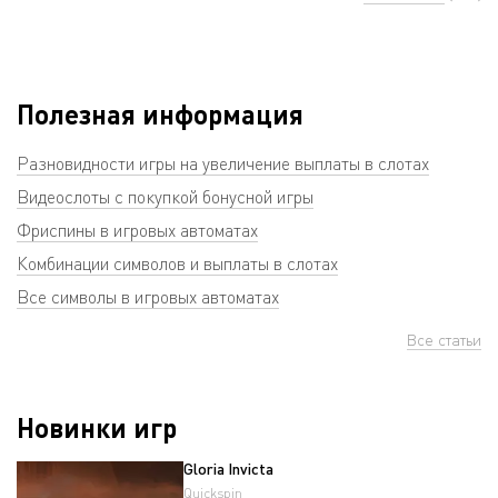
Полезная информация
Разновидности игры на увеличение выплаты в слотах
Видеослоты с покупкой бонусной игры
Фриспины в игровых автоматах
Комбинации символов и выплаты в слотах
Все символы в игровых автоматах
Все статьи
Новинки игр
Gloria Invicta
Quickspin