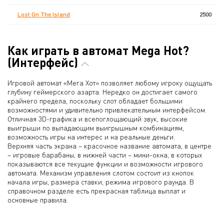
Lost On The Island
2500
Как играть в автомат Mega Hot?
(Интерфейс)
Игровой автомат «Мега Хот» позволяет любому игроку ощущать
глубину геймерского азарта. Нередко он достигает самого
крайнего предела, поскольку слот обладает большими
возможностями и удивительно привлекательным интерфейсом.
Отличная 3D-графика и всепоглощающий звук, высокие
выигрыши по выпадающим выигрышным комбинациям,
возможность игры на интерес и на реальные деньги.
Верхняя часть экрана – красочное название автомата, в центре
– игровые барабаны, в нижней части – мини-окна, в которых
показываются все текущие функции и возможности игрового
автомата. Механизм управления слотом состоит из кнопок
начала игры, размера ставки, режима игрового раунда. В
справочном разделе есть прекрасная таблица выплат и
основные правила.