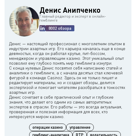
Денис Анипченко
Главный редактор и эксперт в онлайн-
гемблинге
8002 обзора
Денис — настоящий профессионал с многолетним опытом в
индустрии азартных игр. Его карьера началась еще в конце
девяностых, когда он работал крупье, пит-боссом,
менеджером и управляющим казино. Этот уникальный опыт
позволил ему глубоко понять мир гемблинга изнутри.
С конца нулевых Денис посвятил себя написанию статей и
аналитики о гемблинге, а с начала десятых стал ключевой
фигурой в команде Casinoz. Здесь он не только пишет и
редактирует материалы, но и создает обзоры, делится
экспертизой и помогает читателям разобраться в тонкостях
азартных игр.
Денис сочетает в себе практический опыт и глубокие
знания, что делает его одним из самых авторитетных
экспертов в отрасли. Его работы — это всегда актуальная,
проверенная и полезная информация для всех, кто
операции казино
управление
гемблинг-аналитика
RTP
волатильность