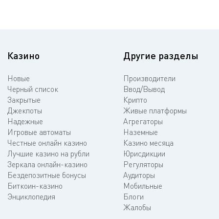
Казино
Другие разделы
Новые
Производители
Черный список
Ввод/Вывод
Закрытые
Крипто
Джекпоты
Живые платформы
Надежные
Агрегаторы
Игровые автоматы
Наземные
Честные онлайн казино
Казино месяца
Лучшие казино на рубли
Юрисдикции
Зеркала онлайн-казино
Регуляторы
Бездепозитные бонусы
Аудиторы
Биткоин-казино
Мобильные
Энциклопедия
Блоги
Жалобы