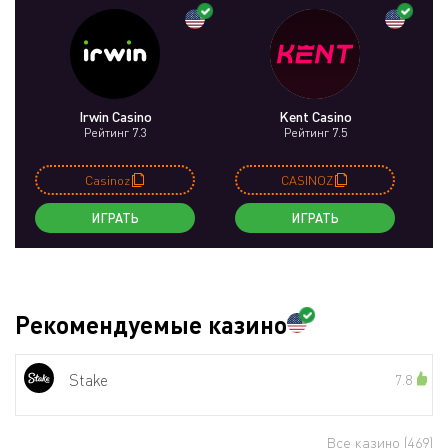
Irwin Casino
Kent Casino
Рейтинг 7.3
Рейтинг 7.5
Casinoz
CASINOZ
ИГРАТЬ
ИГРАТЬ
Рекомендуемые казино
Stake
7.8
Все казино
(469)