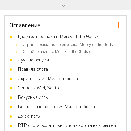
Прогрессивный джекпот
Да
Количество барабанов
5
Оглавление
Количество линий
20
Джокеры
Где играть онлайн в Mercy of the Gods?
Да
Играть бесплатно в демо-слот Mercy of the Gods
Скаттер
Да
Онлайн казино с Mercy of the Gods slot
Игра по равным шансам
Нет
Лучшие бонусы
Бонусные игры
Free Spins, Bonus Game, Sticky Wild,
Правила слота
Respins, Expanding Symbols, Symbols
collection, Respin Wild, Scatter symbols,
Wild
Скриншоты из Милость богов
Волатильность
Очень высокая
Символы Wild, Scatter
Респины
Да
Бонусные игры
Фриспины
Да
Бесплатные вращения Милость богов
Прогрессивные умножения
Нет
Джек-поты
Ставка на линию
0.01 - 5
RTP слота, волатильность и частота выигрышей