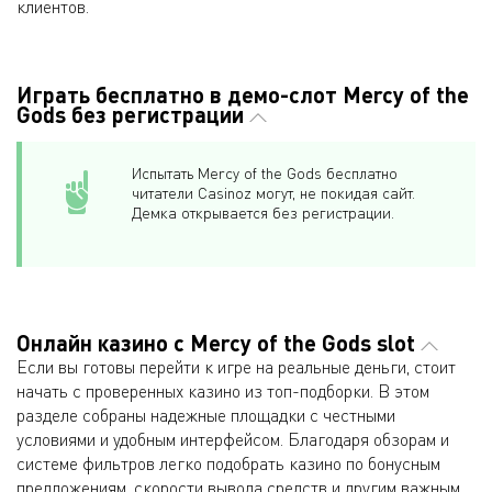
клиентов.
Играть бесплатно в демо-слот Mercy of the
Gods без регистрации
Испытать Mercy of the Gods бесплатно
читатели Casinoz могут, не покидая сайт.
Демка открывается без регистрации.
Онлайн казино с Mercy of the Gods slot
Если вы готовы перейти к игре на реальные деньги, стоит
начать с проверенных казино из топ-подборки. В этом
разделе собраны надежные площадки с честными
условиями и удобным интерфейсом. Благодаря обзорам и
системе фильтров легко подобрать казино по бонусным
предложениям, скорости вывода средств и другим важным