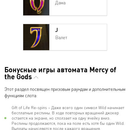
Дама
J
Валет
Бонусные игры автомата Mercy of
the Gods
Этот раздел посвящен призовым раундам и дополнительным
функциям слота:
Gift of Life Re-spins – Даже всего один символ Wild начинает
бесплатные респины. В ходе повторных вращений джокер
остается на экране, но сползает на одну ячейку вниз.
Респины продолжаются, пока на поле есть хотя бы один Wild.
Выплаты начисляются после каждого вращения.