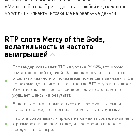
«Милость богов». Претендовать на любой из джекпотов
могут лишь клиенты, играющие на реальные деньги.
RTP слота Mercy of the Gods,
волатильность и частота
выигрышей
Провайдер указывает RTP на уровне 96.64%, что можно
считать хорошей отдачей. Однако важно учитывать, что в
отдельных казино этот показатель может быть занижен. Я бы
не рекомендовал играть в слотах, где RTP опускается ниже
95%, так как в долгосрочной перспективе это заметно
ухудшает шансы на результат.
Волатильность у автомата высокая, поэтому выигрыши
выпадают реже, но потенциально могут быть крупными.
Частота срабатывания призов не самая высокая, из-за чего
к размеру ставок стоит подходить осторожно и заранее
продумывать банкролл.