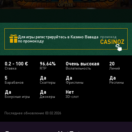
Для игры регистрируйтесь в Казино Вавада
промокод
CASINOZ
по промокоду
0.2 - 100 €
96.64%
Очень высокая
20
Ставка
RTP
Волатильность
Линий
5
Да
Да
Да
Барабанов
Скаттеры
Фриспины
Респины
Да
Да
Нет
Бонусные игры
Джокеры
3D-слот
Последнее обновление 03.02.2026