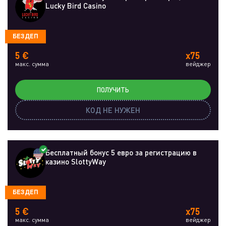
Lucky Bird Casino
БЕЗДЕП
5 €
x75
макс. сумма
вейджер
ПОЛУЧИТЬ
КОД НЕ НУЖЕН
Бесплатный бонус 5 евро за регистрацию в
казино SlottyWay
БЕЗДЕП
5 €
x75
макс. сумма
вейджер