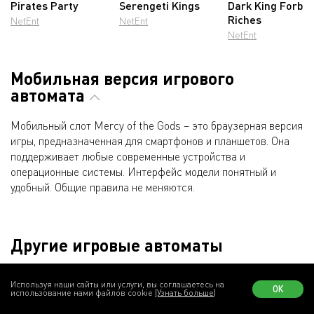
Pirates Party
Serengeti Kings
Dark King Forbi
Riches
NetEnt
NetEnt
NetEnt
Мобильная версия игрового
автомата
Мобильный слот Mercy of the Gods – это браузерная версия
игры, предназначенная для смартфонов и планшетов. Она
поддерживает любые современные устройства и
операционные системы. Интерфейс модели понятный и
удобный. Общие правила не меняются.
Другие игровые автоматы
Используя наши сайты или услуги, вы соглашаетесь на
ОК
использование нами файлов cookie
(Узнать больше)