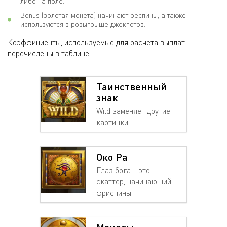
либо на поле.
Bonus (золотая монета) начинают респины, а также
используются в розыгрыше джекпотов.
Коэффициенты, используемые для расчета выплат,
перечислены в таблице.
Таинственный
знак
Wild заменяет другие
картинки
Око Ра
Глаз бога - это
скаттер, начинающий
фриспины
Монеты