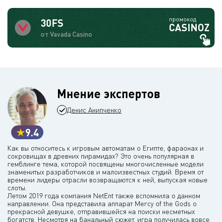
промокод
30FS
CASINOZ
от Vavada Casino
Мнение экспертов
Денис Анипченко
9.4
Как вы относитесь к игровым автоматам о Египте, фараонах и
сокровищах в древних пирамидах? Это очень популярная в
гемблинге тема, которой посвящены многочисленные модели
знаменитых разработчиков и малоизвестных студий. Время от
времени лидеры отрасли возвращаются к ней, выпуская новые
слоты.
Летом 2019 года компания NetEnt также вспомнила о данном
направлении. Она представила аппарат Mercy of the Gods о
прекрасной девушке, отправившейся на поиски несметных
богатств. Несмотря на банальный сюжет, игра получилась вовсе