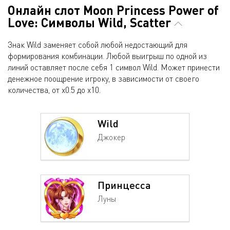
Онлайн слот Moon Princess Power of
Love: Символы Wild, Scatter
Знак Wild заменяет собой любой недостающий для
формирования комбинации. Любой выигрыш по одной из
линий оставляет после себя 1 символ Wild. Может принести
денежное поощрение игроку, в зависимости от своего
количества, от х0.5 до х10.
Wild
Джокер
Принцесса
Луны