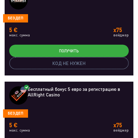
БЕЗДЕП
5 €
x75
макс. сумма
вейджер
ПОЛУЧИТЬ
КОД НЕ НУЖЕН
Бесплатный бонус 5 евро за регистрацию в
AllRight Casino
БЕЗДЕП
5 €
x75
макс. сумма
вейджер