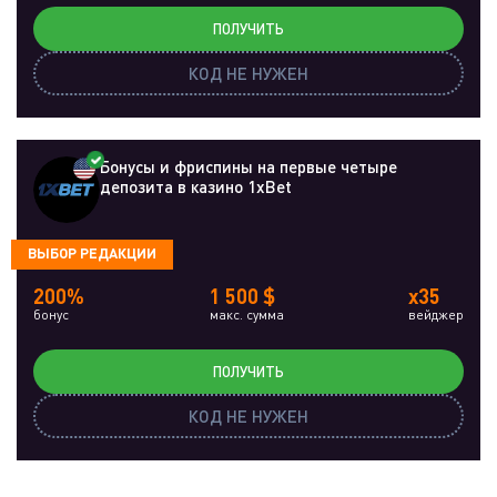
ПОЛУЧИТЬ
КОД НЕ НУЖЕН
Бонусы и фриспины на первые четыре
депозита в казино 1xBet
ВЫБОР РЕДАКЦИИ
200%
1 500 $
x35
бонус
макс. сумма
вейджер
ПОЛУЧИТЬ
КОД НЕ НУЖЕН