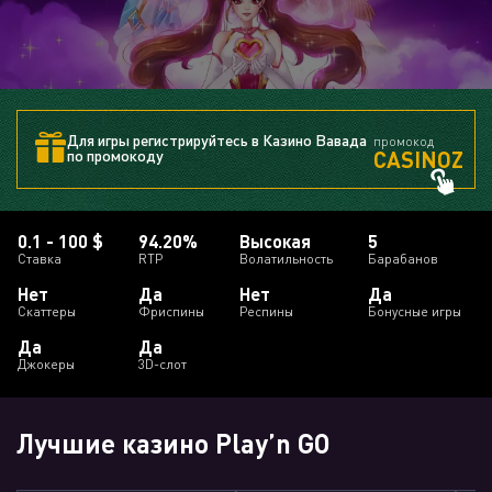
Для игры регистрируйтесь в Казино Вавада
промокод
CASINOZ
по промокоду
0.1 - 100 $
94.20%
Высокая
5
Ставка
RTP
Волатильность
Барабанов
Нет
Да
Нет
Да
Скаттеры
Фриспины
Респины
Бонусные игры
Да
Да
Джокеры
3D-слот
Лучшие казино Play’n GO