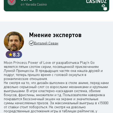
CASINOZ
от Vavada Casino
Мнение экспертов
Виталий Севан
8.3
Moon Princess Power of Love от разработчика Play'n Go
является пятым слотом серии, посвященной приключениям
Лунной Принцессы. В предыдущих частях она нашла друзей и
подруг, теперь пришло время с головой окунуться в
романтические отношения.
Не смотря на то, что дизайн выполнен в стиле аниме, перед нами
довольно серьезный слот со взрослыми механиками и крупными
выигрышами. В игре кластерно-каскадная система, обилие
бонусов, фриспины, множители и т.д. Пользователям наверняка
понравится бесконечный экшен на экране и значительные
суммы начисляемых призов. За максимальный выигрыш в х15000
от ставки стоит побороться. Не смотря на довольно
посредственные достижения игры в таблицах рейтингов, у