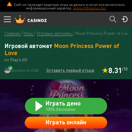
Сайт не проводит азартные игры на деньги и носит исключительно
CASINOZ
ПЕРЕЙТИ
информационный характер.
support@casinoz.biz
Главная
Игры
Игровые автоматы
Moon Princess Power of Love
Игровой автомат
Moon Princess Power of
Love
от Play’n GO
8.31
/10
Оставить первый отзыв
Доступно из США
Играть демо
100% бесплатно
Играть онлайн