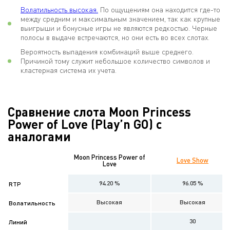
Волатильность высокая.
По ощущениям она находится где-то
между средним и максимальным значением, так как крупные
выигрыши и бонусные игры не являются редкостью. Черные
полосы в выдаче встречаются, но они есть во всех слотах.
Вероятность выпадения комбинаций выше среднего.
Причиной тому служит небольшое количество символов и
кластерная система их учета.
Сравнение слота Moon Princess
Power of Love (Play’n GO) с
аналогами
Moon Princess Power of
Love Show
Love
94.20 %
96.05 %
RTP
Высокая
Высокая
Волатильность
30
Линий