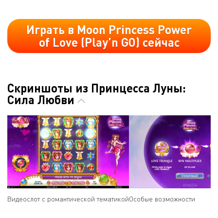
Играть в Moon Princess Power
of Love (Play’n GO) сейчас
Скриншоты из Принцесса Луны:
Сила Любви
Видеослот с романтической тематикой
Особые возможности