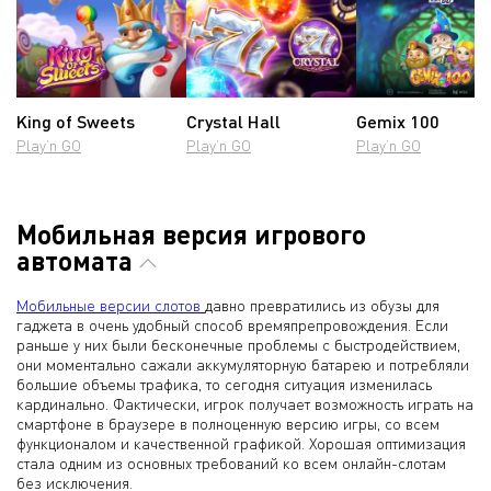
King of Sweets
Crystal Hall
Gemix 100
Play’n GO
Play’n GO
Play’n GO
Мобильная версия игрового
автомата
Мобильные версии слотов
давно превратились из обузы для
гаджета в очень удобный способ времяпрепровождения. Если
раньше у них были бесконечные проблемы с быстродействием,
они моментально сажали аккумуляторную батарею и потребляли
большие объемы трафика, то сегодня ситуация изменилась
кардинально. Фактически, игрок получает возможность играть на
смартфоне в браузере в полноценную версию игры, со всем
функционалом и качественной графикой. Хорошая оптимизация
стала одним из основных требований ко всем онлайн-слотам
без исключения.