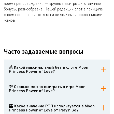
времяпрепровождения — крупные выигрыши, отличные
бонусы, разнообразие. Нашей редакции слот в принципе
своем понравился, хотя мы и не являемся поклонниками
жанра.
Часто задаваемые вопросы
💰 Какой максимальный бет в слоте Moon
Princess Power of Love?
100 у.е. на раунд
💸 Сколько можно выиграть в игре Moon
Princess Power of Love?
х15000 от ставки
🎰 Какое значение РТП используется в Moon
Princess Power of Love от Play'n Go?