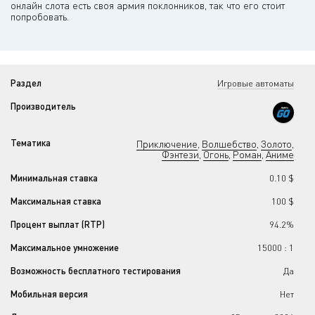
онлайн слота есть своя армия поклонников, так что его стоит
попробовать.
Раздел
Игровые автоматы
Производитель
Тематика
Приключение
Волшебство
Золото
,
,
,
Фэнтези
Огонь
Роман
Аниме
,
,
,
Минимальная ставка
0.10 $
Максимальная ставка
100 $
Процент выплат (RTP)
94.2%
Максимальное умножение
15000 : 1
Возможность бесплатного тестирования
Да
Мобильная версия
Нет