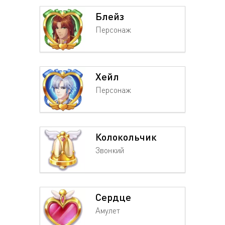
Блейз
Персонаж
Хейл
Персонаж
Колокольчик
Звонкий
Сердце
Амулет