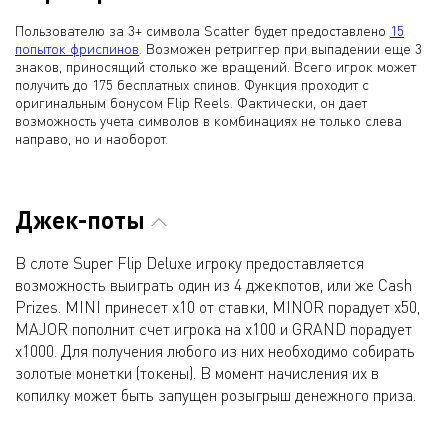
Пользователю за 3+ символа Scatter будет предоставлено
15
попыток фриспинов
. Возможен ретриггер при выпадении еще 3
знаков, приносящий столько же вращений. Всего игрок может
получить до 175 бесплатных спинов. Функция проходит с
оригинальным бонусом Flip Reels. Фактически, он дает
возможность учета символов в комбинациях не только слева
направо, но и наоборот.
Джек-поты
В слоте Super Flip Deluxe игроку предоставляется
возможность выиграть один из 4 джекпотов, или же Cash
Prizes. MINI принесет х10 от ставки, MINOR порадует х50,
MAJOR пополнит счет игрока на х100 и GRAND порадует
х1000. Для получения любого из них необходимо собирать
золотые монетки (токены). В момент начисления их в
копилку может быть запущен розыгрыш денежного приза.