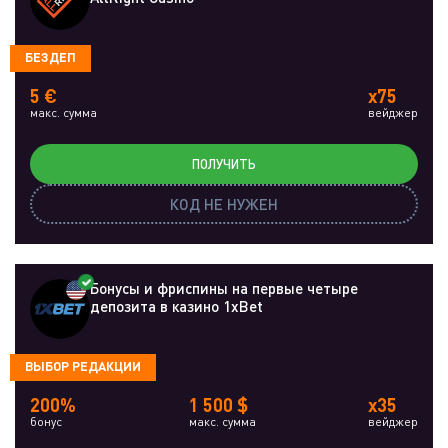
БЕЗДЕП
5 €
x75
макс. сумма
вейджер
ПОЛУЧИТЬ
КОД НЕ НУЖЕН
Бонусы и фриспины на первые четыре
депозита в казино 1xBet
ВЫБОР РЕДАКЦИИ
200%
1 500 $
x35
бонус
макс. сумма
вейджер