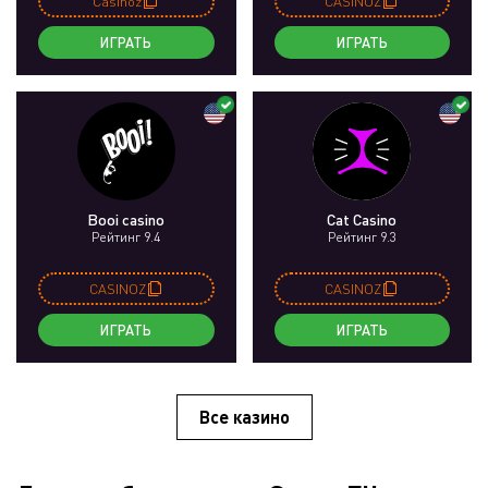
Casinoz
CASINOZ
ИГРАТЬ
ИГРАТЬ
Booi casino
Cat Casino
Рейтинг 9.4
Рейтинг 9.3
CASINOZ
CASINOZ
ИГРАТЬ
ИГРАТЬ
Все казино