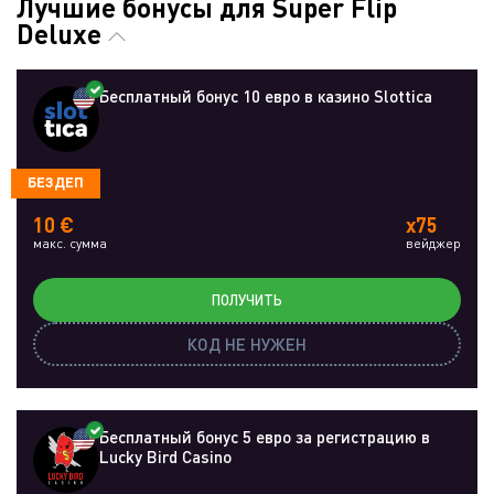
Лучшие бонусы для Super Flip
Deluxe
Бесплатный бонус 10 евро в казино Slottica
БЕЗДЕП
10 €
x75
макс. сумма
вейджер
ПОЛУЧИТЬ
КОД НЕ НУЖЕН
Бесплатный бонус 5 евро за регистрацию в
Lucky Bird Casino