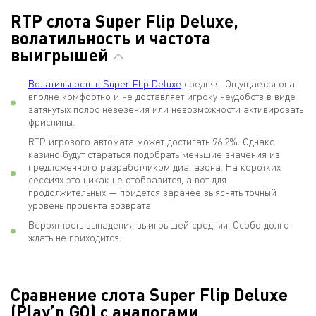
RTP слота Super Flip Deluxe,
волатильность и частота
выигрышей
Волатильность в Super Flip Deluxe
средняя. Ощущается она
вполне комфортно и не доставляет игроку неудобств в виде
затянутых полос невезения или невозможности активировать
фриспины.
RTP игрового автомата может достигать 96.2%. Однако
казино будут стараться подобрать меньшие значения из
предложенного разработчиком диапазона. На коротких
сессиях это никак не отобразится, а вот для
продолжительных — придется заранее выяснять точный
уровень процента возврата.
Вероятность выпадения выигрышей средняя. Особо долго
ждать не приходится.
Сравнение слота Super Flip Deluxe
(Play’n GO) с аналогами