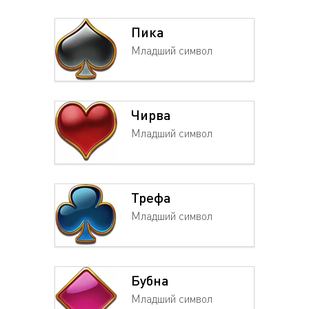
Пика
Младший символ
Чирва
Младший символ
Трефа
Младший символ
Бубна
Младший символ