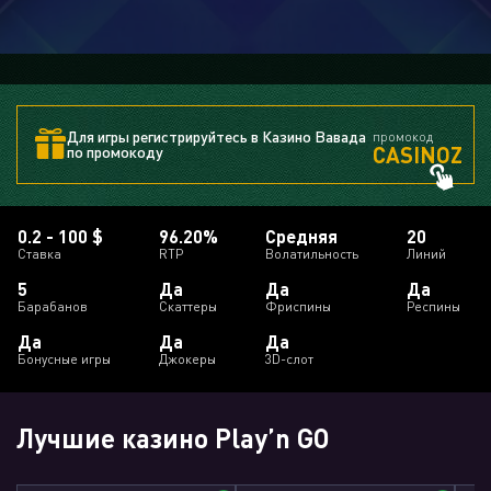
Для игры регистрируйтесь в Казино Вавада
промокод
CASINOZ
по промокоду
0.2 - 100 $
96.20%
Средняя
20
Ставка
RTP
Волатильность
Линий
5
Да
Да
Да
Барабанов
Скаттеры
Фриспины
Респины
Да
Да
Да
Бонусные игры
Джокеры
3D-слот
Лучшие казино Play’n GO