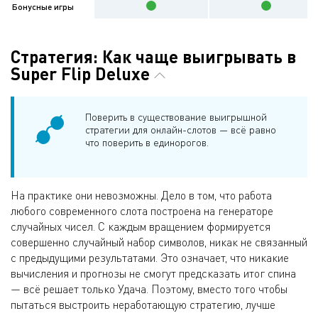
Бонусные игры
Стратегия: Как чаще выигрывать в
Super Flip Deluxe
Поверить в существование выигрышной
стратегии для онлайн-слотов — всё равно
что поверить в единорогов.
На практике они невозможны. Дело в том, что работа
любого современного слота построена на генераторе
случайных чисел. С каждым вращением формируется
совершенно случайный набор символов, никак не связанный
с предыдущими результатами. Это означает, что никакие
вычисления и прогнозы не смогут предсказать итог спина
— всё решает только Удача. Поэтому, вместо того чтобы
пытаться выстроить неработающую стратегию, лучше