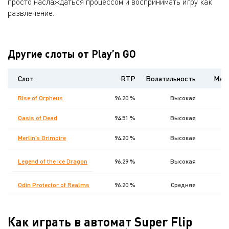
просто наслаждаться процессом и воспринимать игру как
развлечение.
Другие слоты от Play’n GO
Слот
RTP
Волатильность
Maxw
Rise of Orpheus
96.20 %
Высокая
3
Oasis of Dead
94.51 %
Высокая
5
Merlin’s Grimoire
94.20 %
Высокая
35
Legend of the Ice Dragon
96.29 %
Высокая
6
Odin Protector of Realms
96.20 %
Средняя
5
Как играть в автомат Super Flip