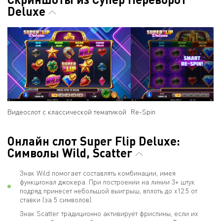
Deluxe
Видеослот с классической тематикой
Re-Spin
Онлайн слот Super Flip Deluxe:
Символы Wild, Scatter
Знак Wild помогает составлять комбинации, имея
функционал джокера. При построении на линии 3+ штук
подряд принесет небольшой выигрыш, вплоть до х12.5 от
ставки (за 5 символов).
Знак Scatter традиционно активирует фриспины, если их