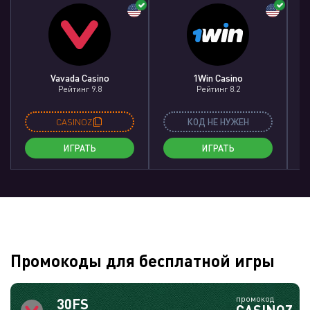
Vavada Casino
1Win Casino
Рейтинг 9.8
Рейтинг 8.2
CASINOZ
КОД НЕ НУЖЕН
ИГРАТЬ
ИГРАТЬ
Промокоды для бесплатной игры
промокод
30FS