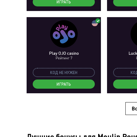
ИГРАТЬ
Play OJO casino
Luck
Рейтинг 7
КОД НЕ НУЖЕН
КО
ИГРАТЬ
Вс
Лучшие бонусы для Moulin Ro