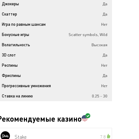
Джокеры
Да
Скаттер
Да
Игра по равным шансам
Нет
Бонусные игры
Scatter symbols, Wild
Волатильность
Высокая
3D слот
Да
Респины
Нет
Фриспины
Да
Прогрессивные умножения
Нет
Ставка на линию
0.25 - 30
Рекомендуемые казино
Stake
7.8