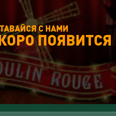
ТАВАЙСЯ С НАМИ
КОРО ПОЯВИТСЯ