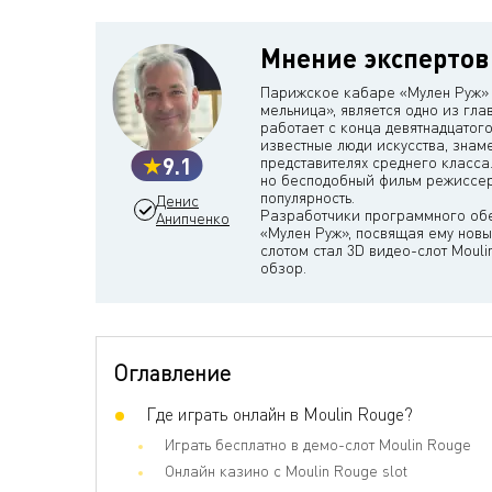
Мнение экспертов
Парижское кабаре «Мулен Руж» (
мельница», является одно из гл
работает с конца девятнадцатого
известные люди искусства, знам
9.1
представителях среднего класса.
но бесподобный фильм режиссер
популярность.
Денис
Разработчики программного обе
Анипченко
«Мулен Руж», посвящая ему нов
слотом стал 3D видео-слот Mouli
обзор.
Оглавление
Где играть онлайн в Moulin Rouge?
Играть бесплатно в демо-слот Moulin Rouge
Онлайн казино с Moulin Rouge slot