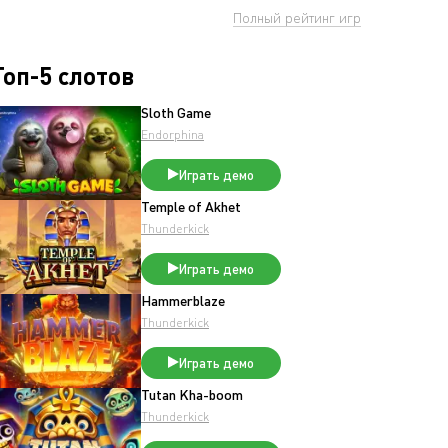
Полный рейтинг игр
Топ-5 слотов
Sloth Game
Endorphina
Играть демо
Temple of Akhet
Thunderkick
Играть демо
Hammerblaze
Thunderkick
Играть демо
Tutan Kha-boom
Thunderkick