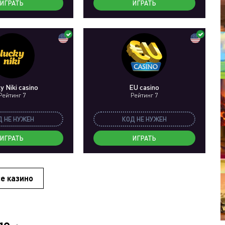
ИГРАТЬ
ИГРАТЬ
y Niki casino
EU casino
Рейтинг 7
Рейтинг 7
Д НЕ НУЖЕН
КОД НЕ НУЖЕН
ИГРАТЬ
ИГРАТЬ
е казино
uge