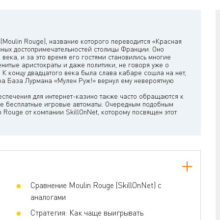
Moulin Rouge), название которого переводится «Красная
авных достопримечательностей столицы Франции. Оно
 века, и за это время его гостями становились многие
енитые аристократы и даже политики, не говоря уже о
 К концу двадцатого века была слава кабаре сошла на нет,
а База Лурмана «Мулен Руж!» вернул ему невероятную
спечения для интернет-казино также часто обращаются к
ые бесплатные игровые автоматы. Очередным подобным
n Rouge от компании SkillOnNet, которому посвящен этот
Сравнение Moulin Rouge (SkillOnNet) с
аналогами
Стратегия: Как чаще выигрывать