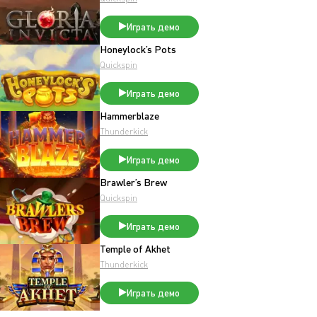
Играть демо
Honeylock’s Pots
Quickspin
Играть демо
Hammerblaze
Thunderkick
Играть демо
Brawler’s Brew
Quickspin
Играть демо
Temple of Akhet
Thunderkick
Играть демо