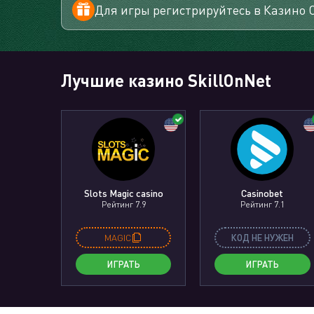
Для игры регистрируйтесь в Казино 
Лучшие казино SkillOnNet
Slots Magic casino
Casinobet
Рейтинг 7.9
Рейтинг 7.1
MAGIC
КОД НЕ НУЖЕН
ИГРАТЬ
ИГРАТЬ