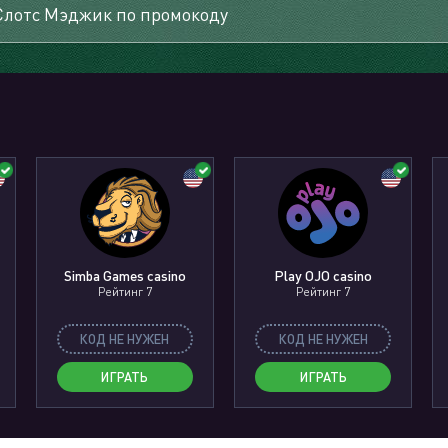
Слотс Мэджик по промокоду
Simba Games casino
Play OJO casino
Рейтинг 7
Рейтинг 7
КОД НЕ НУЖЕН
КОД НЕ НУЖЕН
ИГРАТЬ
ИГРАТЬ