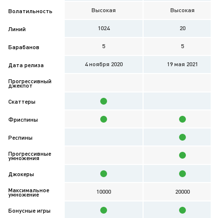
Высокая
Высокая
Волатильность
1024
20
Линий
5
5
Барабанов
4 ноября 2020
19 мая 2021
Дата релиза
Прогрессивный
джекпот
Скаттеры
Фриспины
Респины
Прогрессивные
умножения
Джокеры
Максимальное
10000
20000
умножение
Бонусные игры