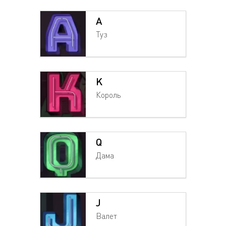
A
Туз
K
Король
Q
Дама
J
Валет