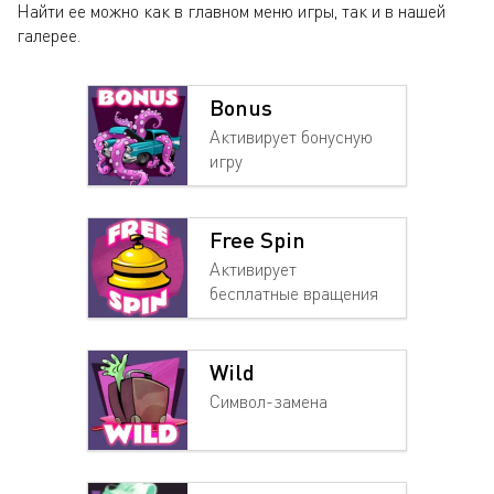
Найти ее можно как в главном меню игры, так и в нашей
галерее.
Bonus
Активирует бонусную
игру
Free Spin
Активирует
бесплатные вращения
Wild
Символ-замена