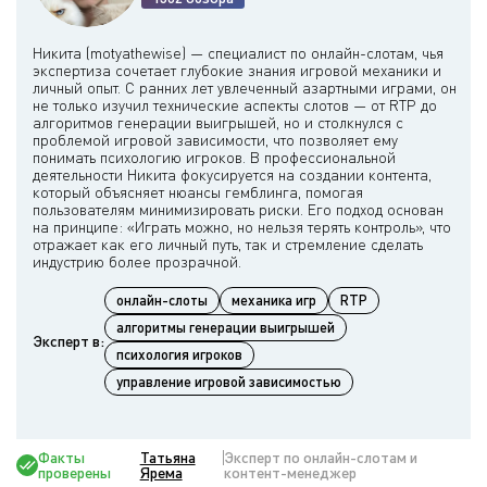
Никита (motyathewise) — специалист по онлайн-слотам, чья
экспертиза сочетает глубокие знания игровой механики и
личный опыт. С ранних лет увлеченный азартными играми, он
не только изучил технические аспекты слотов — от RTP до
алгоритмов генерации выигрышей, но и столкнулся с
проблемой игровой зависимости, что позволяет ему
понимать психологию игроков. В профессиональной
деятельности Никита фокусируется на создании контента,
который объясняет нюансы гемблинга, помогая
пользователям минимизировать риски. Его подход основан
на принципе: «Играть можно, но нельзя терять контроль», что
отражает как его личный путь, так и стремление сделать
онлайн-слоты
механика игр
RTP
алгоритмы генерации выигрышей
Эксперт в:
психология игроков
управление игровой зависимостью
Факты
Татьяна
Эксперт по онлайн-слотам и
проверены
Ярема
контент-менеджер