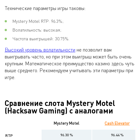
Технические параметры игры таковы:
Mystery Motel RTP: 96.3%;
Волатильность: высокая;
Частота выигрышей: 30.75%.
Высокий уровень волатильности
не позволит вам
выигрывать часто, но при этом выигрыш может быть очень
крупным. Математическое преимущество казино здесь чуть
выше среднего. Рекомендуем учитывать эти параметры при
игре.
Сравнение слота Mystery Motel
(Hacksaw Gaming) с аналогами
Mystery Motel
Cash Elevator
96.30 %
96.44 %
RTP