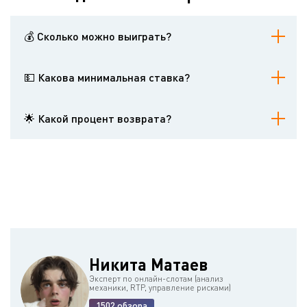
💰 Сколько можно выиграть?
Максимальное умножение равно х10000 от ставки.
💵 Какова минимальная ставка?
Минимальная ставка равна 20 центам.
🌟 Какой процент возврата?
RTP равен 96.3%.
Никита Матаев
Эксперт по онлайн-слотам (анализ
механики, RTP, управление рисками)
1502 обзора