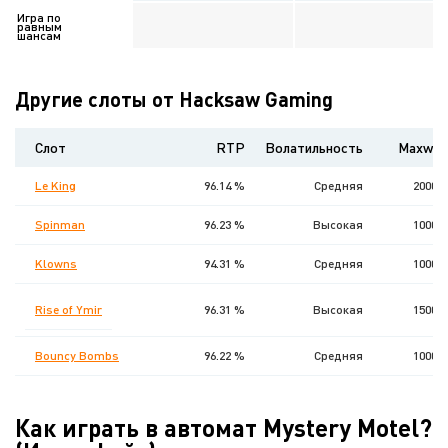
Игра по
равным
шансам
Другие слоты от Hacksaw Gaming
Слот
RTP
Волатильность
Maxwin
Le King
96.14 %
Средняя
20000
Spinman
96.23 %
Высокая
10000
Klowns
94.31 %
Средняя
10000
Rise of Ymir
96.31 %
Высокая
15000
Bouncy Bombs
96.22 %
Средняя
10000
Как играть в автомат Mystery Motel?