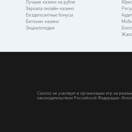
Лучшие казино на рубли
Юрис
Зеркала онлайн-казино
Регу
Бездепозитные бонусы
Ауди
Биткоин-казино
Моби
Энциклопедия
Блог
Жал
Casinoz не участвует в организации игр на реаль
законодательством Российской Федерации. Испол