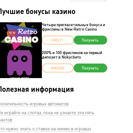
Лучшие бонусы казино
Четыре пригласительных бонуса и
фриспины в New Retro Casino
FIRST1
Получить
200% и 100 фриспинов на первый
депозит в Nokycbets
WIN200
Получить
Полезная информация
олатильность игровых автоматов
е играйте на слотах, пока не узнаете эти пять
актов
то нужно знать о ставке на линию в игровых