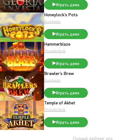
Играть демо
Honeylock’s Pots
Quickspin
Играть демо
Hammerblaze
Thunderkick
Играть демо
Brawler’s Brew
Quickspin
Играть демо
Temple of Akhet
Thunderkick
Играть демо
Полный рейтинг игр