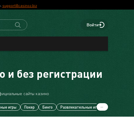
р.
support@casinoz.biz
Войти
о и без регистрации
Официальные сайты казино
чные игры
Покер
Бинго
Развлекательные игры
Скрэтч-карты