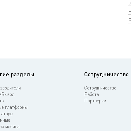
а
Н
В
гие разделы
Сотрудничество
зводители
Сотрудничество
/Вывод
Работа
то
Партнерки
е платформы
гаторы
мные
но месяца