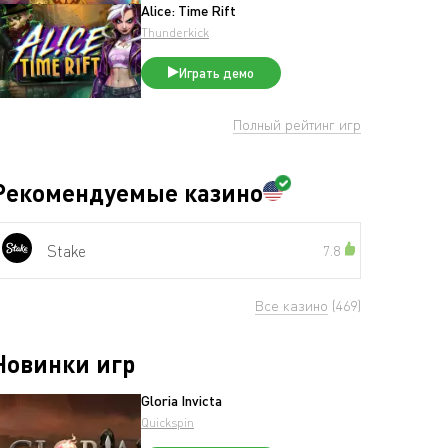
Alice: Time Rift
Thunderkick
Играть демо
Полный рейтинг игр
Рекомендуемые казино
Stake
7.8
Все казино
(469)
Новинки игр
Gloria Invicta
Quickspin