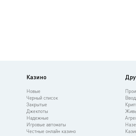
Казино
Дру
Новые
Прои
Черный список
Ввод
Закрытые
Крип
Джекпоты
Живы
Надежные
Агре
Игровые автоматы
Назе
Честные онлайн казино
Кази