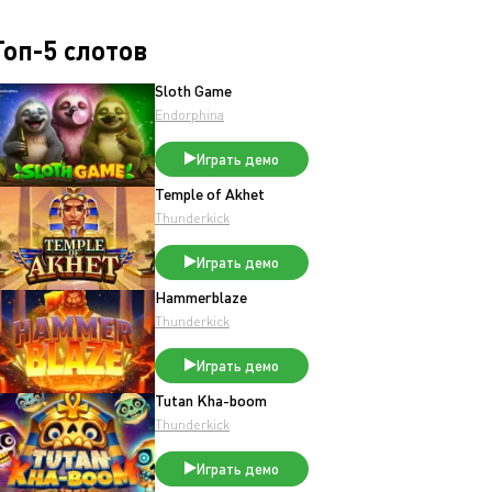
Топ-5 слотов
Sloth Game
Endorphina
Играть демо
Temple of Akhet
Thunderkick
Играть демо
Hammerblaze
Thunderkick
Играть демо
Tutan Kha-boom
Thunderkick
Играть демо