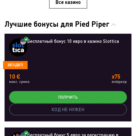
Все казино
Лучшие бонусы для Pied Piper
Бесплатный бонус 10 евро в казино Slottica
БЕЗДЕП
10 €
x75
макс. сумма
вейджер
ПОЛУЧИТЬ
КОД НЕ НУЖЕН
Бесплатный бонус 5 евро за регистрацию в