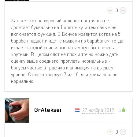
0
Как же этот не хороший человек постоянно не
долетает буквально на 1 клеточку, и тем самым не
включается функция. В Бонусе нравится когда на 5
барабан падает и идёт с мышами по барабанам, тогда
играет каждый спин и выплаты могут быть очень
крутыми. В Целом слот не плох и точно можно дать
оценку выше среднего, проплаты нормальные -
бонусы частые а графика и анимация на высшем
уровне! Ставлю твердую 7 из 10, для квика вполне
нормально.
GrAleksei
27 ноября 2019
5
0