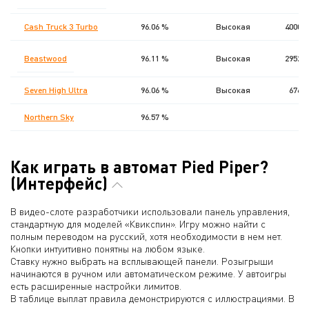
Cash Truck 3 Turbo
96.06 %
Высокая
40000
Beastwood
96.11 %
Высокая
29520
Seven High Ultra
96.06 %
Высокая
6768
Northern Sky
96.57 %
0
Как играть в автомат Pied Piper?
(Интерфейс)
В видео-слоте разработчики использовали панель управления,
стандартную для моделей «Квикспин». Игру можно найти с
полным переводом на русский, хотя необходимости в нем нет.
Кнопки интуитивно понятны на любом языке.
Ставку нужно выбрать на всплывающей панели. Розыгрыши
начинаются в ручном или автоматическом режиме. У автоигры
есть расширенные настройки лимитов.
В таблице выплат правила демонстрируются с иллюстрациями. В