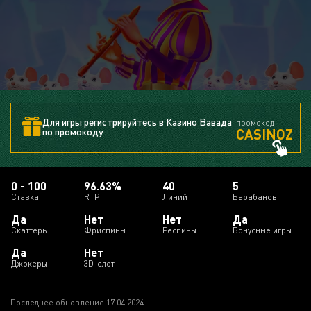
Для игры регистрируйтесь в Казино Вавада
промокод
CASINOZ
по промокоду
0 - 100
96.63%
40
5
Ставка
RTP
Линий
Барабанов
Да
Нет
Нет
Да
Скаттеры
Фриспины
Респины
Бонусные игры
Да
Нет
Джокеры
3D-слот
Последнее обновление 17.04.2024