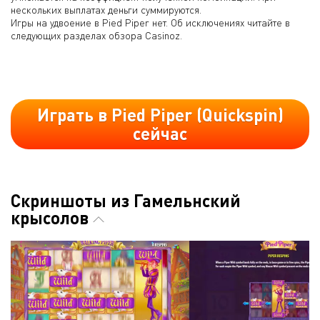
нескольких выплатах деньги суммируются.
Игры на удвоение в Pied Piper нет. Об исключениях читайте в
следующих разделах обзора Casinoz.
Играть в Pied Piper (Quickspin)
сейчас
Скриншоты из Гамельнский
крысолов