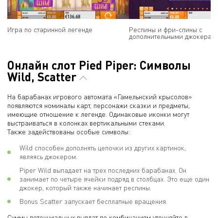
Игра по старинной легенде
Респины и фри-спины с
дополнительными джокерам
Онлайн слот Pied Piper: Символы
Wild, Scatter
На барабанах игрового автомата «Гамельнский крысолов»
появляются номиналы карт, персонажи сказки и предметы,
имеющие отношение к легенде. Одинаковые иконки могут
выстраиваться в колонках вертикальными стеками.
Также задействованы особые символы:
Wild способен дополнять цепочки из других картинок,
являясь джокером.
Piper Wild выпадает на трех последних барабанах. Он
занимает по четыре ячейки подряд в столбцах. Это еще один
джокер, который также начинает респины.
Bonus Scatter запускает бесплатные вращения.
Суммы потенциальных выплат по комбинациям уточняйте в