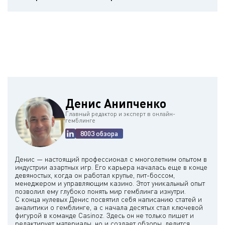
основные правила слота остаются прежними.
Слоты основаны на генераторе псевдослучайных чисел,
одобренном известными независимыми аудиторскими
организациями. Результаты игровых раундов нельзя предугадать.
Вы можете подключить игровые стратегии, но повысить возврат с
их помощью невозможно. Исход будет зависеть от фортуны.
Информация о возврате игроку, волатильности и выплатах
содержится в статьях на сайте Casinoz.
Денис Анипченко
Главный редактор и эксперт в онлайн-
гемблинге
8003 обзора
Денис — настоящий профессионал с многолетним опытом в
индустрии азартных игр. Его карьера началась еще в конце
девяностых, когда он работал крупье, пит-боссом,
менеджером и управляющим казино. Этот уникальный опыт
позволил ему глубоко понять мир гемблинга изнутри.
С конца нулевых Денис посвятил себя написанию статей и
аналитики о гемблинге, а с начала десятых стал ключевой
фигурой в команде Casinoz. Здесь он не только пишет и
редактирует материалы, но и создает обзоры, делится