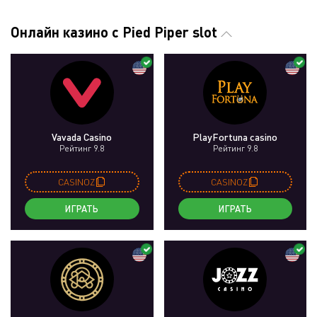
Онлайн казино с Pied Piper slot
Vavada Casino
PlayFortuna casino
Рейтинг 9.8
Рейтинг 9.8
CASINOZ
CASINOZ
ИГРАТЬ
ИГРАТЬ