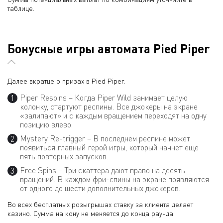
таблице.
Бонусные игры автомата Pied Piper
Далее вкратце о призах в Pied Piper.
Piper Respins – Когда Piper Wild занимает целую
колонку, стартуют респины. Все джокеры на экране
«залипают» и с каждым вращением переходят на одну
позицию влево.
Mystery Re-trigger – В последнем респине может
появиться главный герой игры, который начнет еще
пять повторных запусков.
Free Spins – Три скаттера дают право на десять
вращений. В каждом фри-спины на экране появляются
от одного до шести дополнительных джокеров.
Во всех бесплатных розыгрышах ставку за клиента делает
казино. Сумма на кону не меняется до конца раунда.