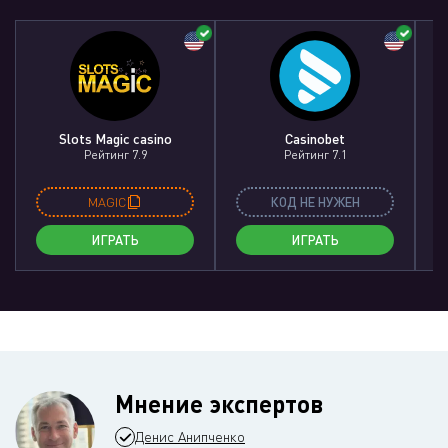
Slots Magic casino
Casinobet
Рейтинг 7.9
Рейтинг 7.1
MAGIC
КОД НЕ НУЖЕН
ИГРАТЬ
ИГРАТЬ
Мнение экспертов
Денис Анипченко