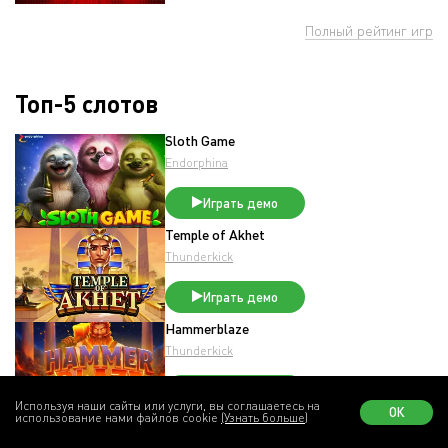
Полный рейтинг игр
Топ-5 слотов
Sloth Game
Endorphina
Играть демо
Temple of Akhet
Thunderkick
Играть демо
Hammerblaze
Thunderkick
Играть демо
Используя наши сайты или услуги, вы соглашаетесь на
ОК
использование нами файлов cookie
(Узнать больше)
Tutan Kha-boom
Thunderkick