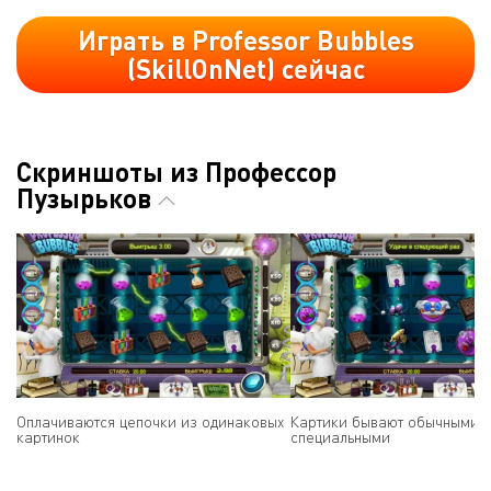
Играть в Professor Bubbles
(SkillOnNet) сейчас
Скриншоты из Профессор
Пузырьков
Оплачиваются цепочки из одинаковых
Картики бывают обычными 
картинок
специальными