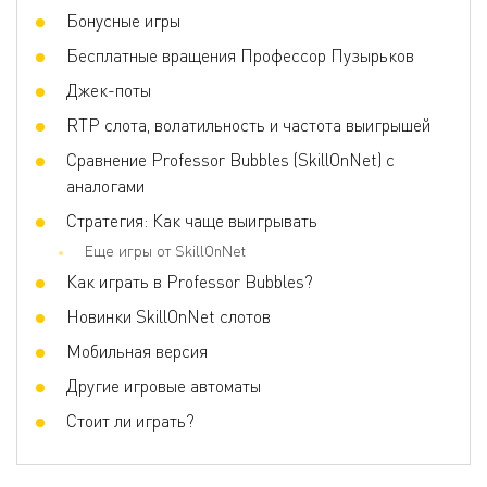
Волатильность
Высокая
Бонусные игры
3D слот
Да
Бесплатные вращения Профессор Пузырьков
Респины
Нет
Джек-поты
Фриспины
Да
RTP слота, волатильность и частота выигрышей
Прогрессивные умножения
Нет
Сравнение Professor Bubbles (SkillOnNet) с
аналогами
Ставка на линию
0.1 - 15
Стратегия: Как чаще выигрывать
Еще игры от SkillOnNet
Как играть в Professor Bubbles?
Новинки SkillOnNet слотов
Мобильная версия
Другие игровые автоматы
Стоит ли играть?