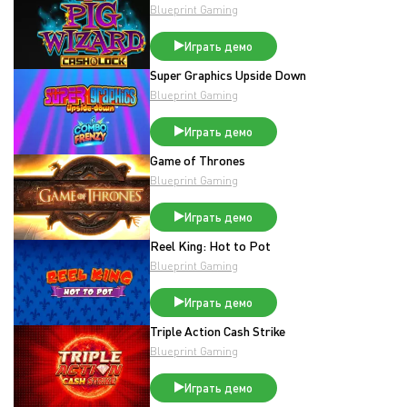
Blueprint Gaming
Играть демо
Super Graphics Upside Down
Blueprint Gaming
Играть демо
Game of Thrones
Blueprint Gaming
Играть демо
Reel King: Hot to Pot
Blueprint Gaming
Играть демо
Triple Action Cash Strike
Blueprint Gaming
Играть демо