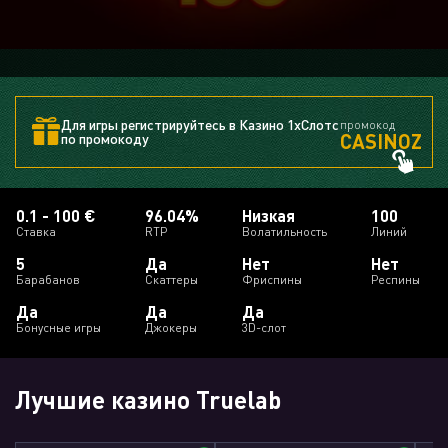
Для игры регистрируйтесь в Казино 1хСлотс
промокод
CASINOZ
по промокоду
0.1 - 100 €
96.04%
Низкая
100
Ставка
RTP
Волатильность
Линий
5
Да
Нет
Нет
Барабанов
Скаттеры
Фриспины
Респины
Да
Да
Да
Бонусные игры
Джокеры
3D-слот
Лучшие казино Truelab