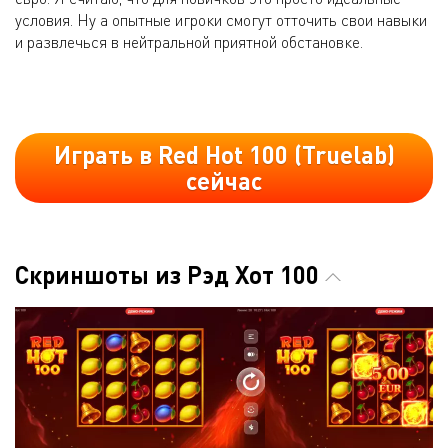
условия. Ну а опытные игроки смогут отточить свои навыки
и развлечься в нейтральной приятной обстановке.
Играть в Red Hot 100 (Truelab)
сейчас
Скриншоты из Рэд Хот 100