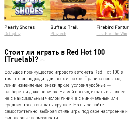
Pearly Shores
Buffalo Trail
Firebird Fortune
Octoplay
Playtech
Just For The Win
Стоит ли играть в Red Hot 100
(Truelab)?
Большое преимущество игрового автомата Red Hot 100 в
том, что он подходит для всех игроков. Правила простые,
линии изменяемые, знаки яркие, условия удобные —
разберется даже новичок. На мой взгляд, играть выгоднее
не с максимальным числом линий, а с минимальным или
средним, тогда выплаты крупнее. Но вы решайте
самостоятельно, выбирая стиль игры под свое настроение и
финансовые возможности.