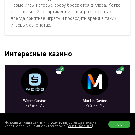
новые игры которые сразу бросаются в глаза. Когда
есть большой ассортимент игр в игровых слотах
всегда приятнее играть и проводить время в таких
игровых автоматах.
Интересные казино
Weiss Casino
Martin Casino
Рейтинг 7.5
Рейтинг 7.3
КОД НЕ НУЖЕН
CASINOZ
Используя наши сайты или услуги, вы соглашаетесь на
ОК
использование нами файлов cookie
(Узнать больше)
ИГРАТЬ
ИГРАТЬ