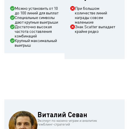
Можно установить от 10
При большом
до 100 линий для выплат
количестве линий
Специальные символы
награды совсем
дают крупные выигрыши
маленькие
Достаточно высокая
Знак Scatter выпадает
частота составления
крайне редко
комбинаций
Крупный максимальный
выигрыш
Виталий Севан
Эксперт по казино-играм и аналитик
гемблинг-стратегий