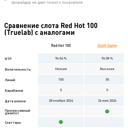
провайдер не дает точного показателя.
Сравнение слота Red Hot 100
(Truelab) с аналогами
Red Hot 100
Sloth Game
96.04 %
96.08 %
RTP
Низкая
Высокая
Волатильность
100
30
Линий
5
5
Барабанов
28 ноября 2024
26 мая 2026
Дата релиза
Прогрессивный
джекпот
Скаттеры