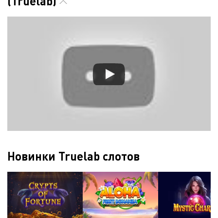
(Truelab)
Новинки Truelab слотов