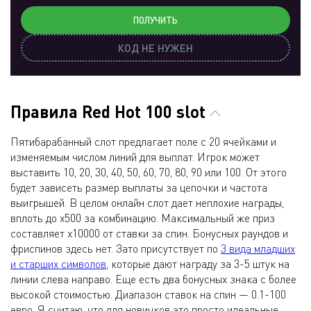
ПОЛУЧИТЬ
КОД НЕ НУЖЕН
Правила Red Hot 100 slot
Пятибарабанный слот предлагает поле с 20 ячейками и
изменяемым числом линий для выплат. Игрок может
выставить 10, 20, 30, 40, 50, 60, 70, 80, 90 или 100. От этого
будет зависеть размер выплаты за цепочки и частота
выигрышей. В целом онлайн слот дает неплохие награды,
вплоть до х500 за комбинацию. Максимальный же приз
составляет х10000 от ставки за спин. Бонусных раундов и
фриспинов здесь нет. Зато присутствует по
3 вида младших
и старших символов
, которые дают награду за 3-5 штук на
линии слева направо. Еще есть два бонусных знака с более
высокой стоимостью. Диапазон ставок на спин — 0.1-100
евро. Я считаю, что для новичков это просто идеальные