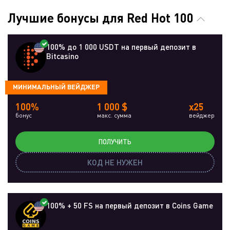
Лучшие бонусы для Red Hot 100
100% до 1 000 USDT на первый депозит в
Bitcasino
МИНИМАЛЬНЫЙ ВЕЙДЖЕР
100%
1 000 $
x25
бонус
макс. сумма
вейджер
ПОЛУЧИТЬ
КОД НЕ НУЖЕН
100% + 50 FS на первый депозит в Coins Game