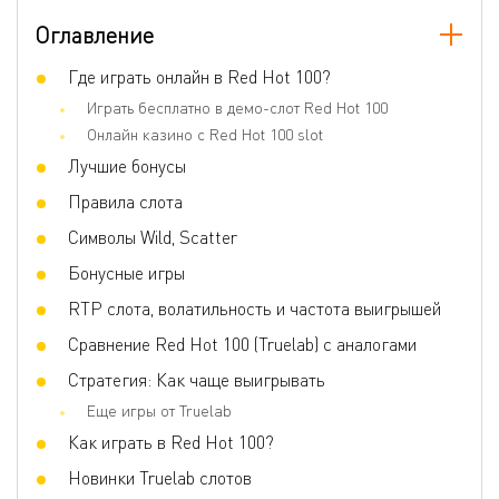
Количество барабанов
5
Оглавление
Количество линий
100
Джокеры
Где играть онлайн в Red Hot 100?
Да
Играть бесплатно в демо-слот Red Hot 100
Скаттер
Да
Онлайн казино с Red Hot 100 slot
Игра по равным шансам
Нет
Лучшие бонусы
Бонусные игры
Big Win, Scatter Pays, Pay Ways, Ways to
Правила слота
win
Символы Wild, Scatter
Волатильность
Низкая
Бонусные игры
3D слот
Да
RTP слота, волатильность и частота выигрышей
Респины
Нет
Сравнение Red Hot 100 (Truelab) с аналогами
Фриспины
Нет
Стратегия: Как чаще выигрывать
Прогрессивные умножения
Нет
Еще игры от Truelab
Как играть в Red Hot 100?
Новинки Truelab слотов