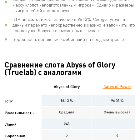
массу хлопот неподготовленным игрокам. Однако и размеры
выигрышей ей соответствуют.
RTP автомата имеет значение в 96.13%. Следует уточнять
данный параметр непосредственно в казино и запомнить, что
при покупке бонусов он может быть снижен.
Вероятность выпадения комбинаций на среднем уровне.
Сравнение слота Abyss of Glory
(Truelab) с аналогами
Abyss of Glory
Gates of Power
96.13 %
96.03 %
RTP
Средняя
Очень высокая
Волатильность
243
Линий
5
6
Барабанов