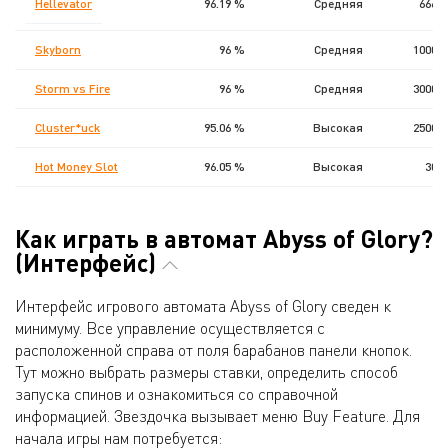
Hellevator
96.19 %
Средняя
6666
Skyborn
96 %
Средняя
10000
Storm vs Fire
96 %
Средняя
30000
Cluster*uck
95.06 %
Высокая
25000
Hot Money Slot
96.05 %
Высокая
300
Как играть в автомат Abyss of Glory?
(Интерфейс)
Интерфейс игрового автомата Abyss of Glory сведен к
минимуму. Все управление осуществляется с
расположенной справа от поля барабанов панели кнопок.
Тут можно выбрать размеры ставки, определить способ
запуска спинов и ознакомиться со справочной
информацией. Звездочка вызывает меню Buy Feature. Для
начала игры нам потребуется: