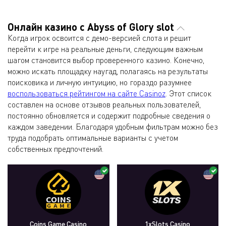
Онлайн казино с Abyss of Glory slot
Когда игрок освоится с демо-версией слота и решит
перейти к игре на реальные деньги, следующим важным
шагом становится выбор проверенного казино. Конечно,
можно искать площадку наугад, полагаясь на результаты
поисковика и личную интуицию, но гораздо разумнее
воспользоваться рейтингом на сайте Casinoz
. Этот список
составлен на основе отзывов реальных пользователей,
постоянно обновляется и содержит подробные сведения о
каждом заведении. Благодаря удобным фильтрам можно без
труда подобрать оптимальные варианты с учетом
собственных предпочтений.
Coins Game Casino
1xSlots Casino