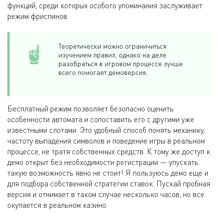
функций, среди которых особого упоминания заслуживает
режим фриспинов.
Теоретически можно ограничиться
изучением правил, однако на деле
разобраться в игровом процессе лучше
всего помогает демоверсия.
Бесплатный режим позволяет безопасно оценить
особенности автомата и сопоставить его с другими уже
известными слотами. Это удобный способ понять механику,
частоту выпадения символов и поведение игры в реальном
процессе, не тратя собственных средств. К тому же доступ к
демо открыт без необходимости регистрации — упускать
такую возможность явно не стоит! Я пользуюсь демо еще и
для подбора собственной стратегии ставок. Пускай пробная
версия и отнимает в таком случае несколько часов, но все
окупается в реальном казино.