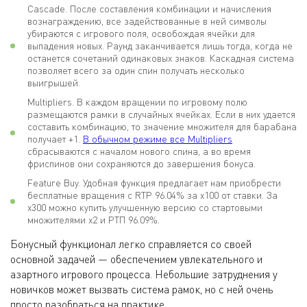
Cascade. После составления комбинации и начисления
вознаграждению, все задействованные в ней символы
убираются с игрового поля, освобождая ячейки для
выпадения новых. Раунд заканчивается лишь тогда, когда не
останется сочетаний одинаковых знаков. Каскадная система
позволяет всего за один спин получать несколько
выигрышей.
Multipliers. В каждом вращении по игровому полю
размещаются рамки в случайных ячейках. Если в них удается
составить комбинацию, то значение множителя для барабана
получает +1.
В обычном режиме все Multipliers
сбрасываются с началом нового спина, а во время
фриспинов они сохраняются до завершения бонуса.
Feature Buy. Удобная функция предлагает нам приобрести
бесплатные вращения с RTP 96.04% за х100 от ставки. За
х300 можно купить улучшенную версию со стартовыми
множителями х2 и РТП 96.09%.
Бонусный функционал легко справляется со своей
основной задачей — обеспечением увлекательного и
азартного игрового процесса. Небольшие затруднения у
новичков может вызвать система рамок, но с ней очень
просто разобраться на практике.