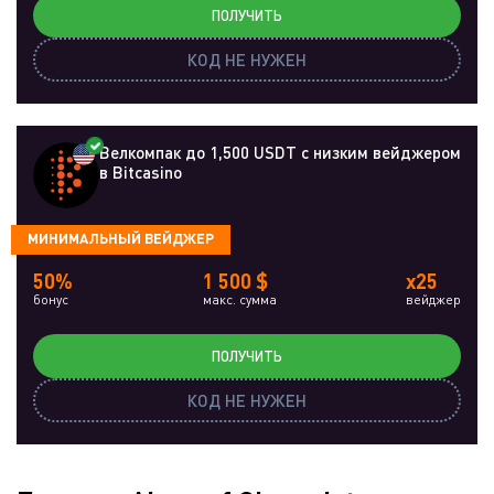
ПОЛУЧИТЬ
КОД НЕ НУЖЕН
Велкомпак до 1,500 USDT с низким вейджером
в Bitcasino
МИНИМАЛЬНЫЙ ВЕЙДЖЕР
50%
1 500 $
x25
бонус
макс. сумма
вейджер
ПОЛУЧИТЬ
КОД НЕ НУЖЕН