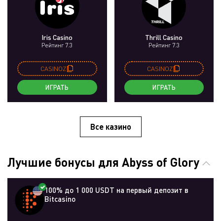
Iris Casino
Thrill Casino
Рейтинг 7.3
Рейтинг 7.3
CASINOZ
CASINOZ
ИГРАТЬ
ИГРАТЬ
Все казино
Лучшие бонусы для Abyss of Glory
100% до 1 000 USDT на первый депозит в
Bitcasino