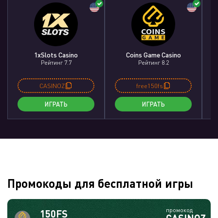
1xSlots Casino
Coins Game Casino
Рейтинг 7.7
Рейтинг 8.2
CASINOZ
free150fs
ИГРАТЬ
ИГРАТЬ
Промокоды для бесплатной игры
промокод
150FS