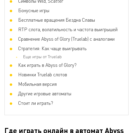
Символы Wild, Scatter
Волатильность
Средняя
Бонусные игры
3D слот
Да
Бесплатные вращения Бездна Славы
Респины
Нет
RTP слота, волатильность и частота выигрышей
Фриспины
Да
Сравнение Abyss of Glory (Truelab) с аналогами
Прогрессивные умножения
Нет
Стратегия: Как чаще выигрывать
Еще игры от Truelab
Как играть в Abyss of Glory?
Новинки Truelab слотов
Мобильная версия
Другие игровые автоматы
Стоит ли играть?
Где играть онлайн в автомат Abyss