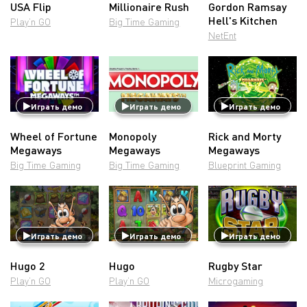
USA Flip
Millionaire Rush
Gordon Ramsay
Hell's Kitchen
Play’n GO
Big Time Gaming
NetEnt
Играть демо
Играть демо
Играть демо
Wheel of Fortune
Monopoly
Rick and Morty
Megaways
Megaways
Megaways
Big Time Gaming
Big Time Gaming
Blueprint Gaming
Играть демо
Играть демо
Играть демо
Hugo 2
Hugo
Rugby Star
Play’n GO
Play’n GO
Microgaming