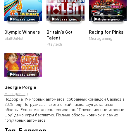
Играть демо
Играть демо
Играть демо
Olympic Winners
Britain’s Got
Racing for Pinks
Talent
SkillOnNet
Microgaming
Playtech
Играть демо
Georgie Porgie
Microgaming
Подборка 19 игровых автоматов, собранных командой Casinoz в
2026 году. Погрузись в -слоты онлайн используя детальные
обзоры. Есть вомзожность тестировать "Телевизионные игровые
шоу" демо игры бесплатно. Полные обзоры новинок и самых
популярных автоматов.
Топ-5 слотов