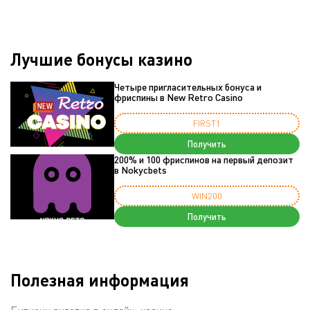
Лучшие бонусы казино
Четыре пригласительных бонуса и
фриспины в New Retro Casino
FIRST1
Получить
200% и 100 фриспинов на первый депозит
в Nokycbets
WIN200
Получить
Полезная информация