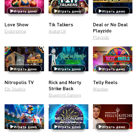
Играть демо
Играть демо
Играть демо
Love Show
Tik Talkers
Deal or No Deal
Playzido
Endorphina
AvatarUX
Playzido
Играть демо
Играть демо
Играть демо
Nitropolis TV
Rick and Morty
Telly Reels
Strike Back
Elk Studios
Wazdan
Blueprint Gaming
Играть демо
Играть демо
Играть демо