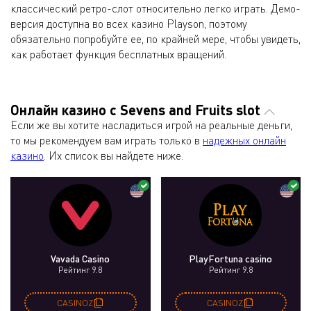
классический ретро-слот относительно легко играть. Демо-
версия доступна во всех казино Playson, поэтому
обязательно попробуйте ее, по крайней мере, чтобы увидеть,
как работает функция бесплатных вращений.
Онлайн казино с Sevens and Fruits slot
Если же вы хотите насладиться игрой на реальные деньги,
то мы рекомендуем вам играть только в
надежных онлайн
казино
. Их список вы найдете ниже.
Vavada Casino
PlayFortuna casino
Рейтинг 9.8
Рейтинг 9.8
CASINOZ
CASINOZ