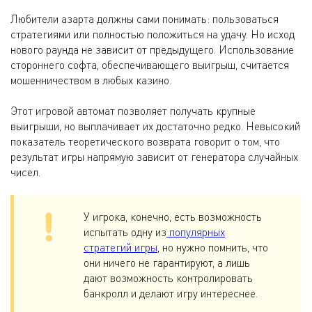
Любители азарта должны сами понимать: пользоваться
стратегиями или полностью положиться на удачу. Но исход
нового раунда не зависит от предыдущего. Использование
стороннего софта, обеспечивающего выигрыш, считается
мошенничеством в любых казино.
Этот игровой автомат позволяет получать крупные
выигрыши, но выплачивает их достаточно редко. Невысокий
показатель теоретического возврата говорит о том, что
результат игры напрямую зависит от генератора случайных
чисел.
У игрока, конечно, есть возможность
испытать одну из
популярных
стратегий игры
, но нужно помнить, что
они ничего не гарантируют, а лишь
дают возможность контролировать
банкролл и делают игру интереснее.