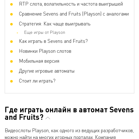
Ставка на линию
0.05 - 20
RTP слота, волатильность и частота выигрышей
Сравнение Sevens and Fruits (Playson) с аналогами
Стратегия: Как чаще выигрывать
Еще игры от Playson
Как играть в Sevens and Fruits?
Новинки Playson слотов
Мобильная версия
Другие игровые автоматы
Стоит ли играть?
Где играть онлайн в автомат Sevens
and Fruits?
Видеослоты Playson, как одного из ведущих разработчиков,
можно найти на многих игорных порталах. Компания