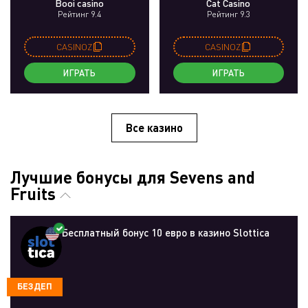
Booi casino
Cat Casino
Рейтинг 9.4
Рейтинг 9.3
CASINOZ
CASINOZ
ИГРАТЬ
ИГРАТЬ
Все казино
Лучшие бонусы для Sevens and
Fruits
Бесплатный бонус 10 евро в казино Slottica
БЕЗДЕП