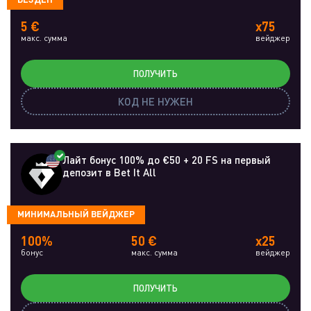
5 €
x75
макс. сумма
вейджер
ПОЛУЧИТЬ
КОД НЕ НУЖЕН
Лайт бонус 100% до €50 + 20 FS на первый
депозит в Bet It All
МИНИМАЛЬНЫЙ ВЕЙДЖЕР
100%
50 €
x25
бонус
макс. сумма
вейджер
ПОЛУЧИТЬ