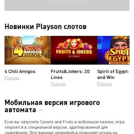
Новинки Playson слотов
4 Chili Amigos
Fruits&Jokers: 20
Spirit of Egypt: 
Lines
and Win
Playson
Playson
Playson
Мобильная версия игрового
автомата
Если вы запустите Sevens and Fruits в мобильном казино, игра
откроется в специальной версии, адаптированной для
смартфонов. Этот вариант интерфейса позволяет играть на