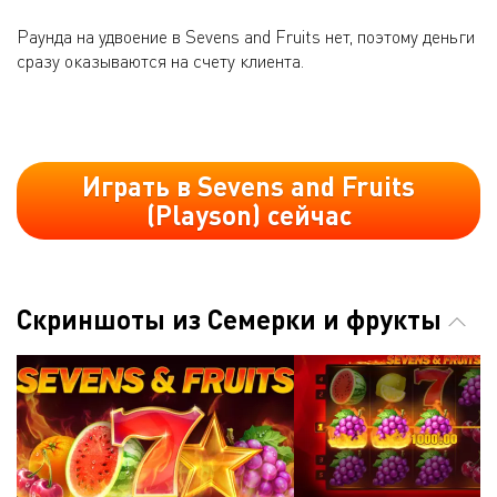
Раунда на удвоение в Sevens and Fruits нет, поэтому деньги
сразу оказываются на счету клиента.
Играть в Sevens and Fruits
(Playson) сейчас
Скриншоты из Семерки и фрукты