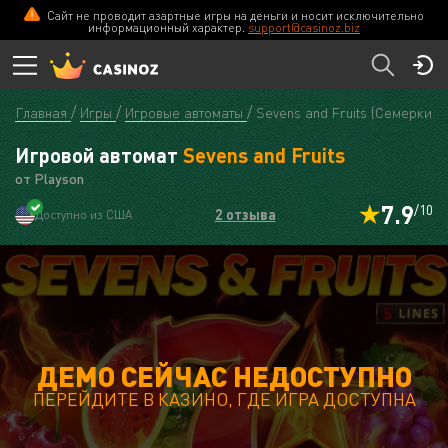
Сайт не проводит азартные игры на деньги и носит исключительно
информационный характер.
support@casinoz.biz
Главная
Игры
Игровые автоматы
Sevens and Fruits (Семерки и
Игровой автомат
Sevens and Fruits
от Playson
7.9
/10
2 отзыва
Доступно из США
ДЕМО СЕЙЧАС НЕДОСТУПНО
ПЕРЕЙДИТЕ В КАЗИНО, ГДЕ ИГРА ДОСТУПНА