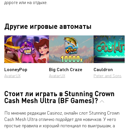
дороге или на отдыхе.
Другие игровые автоматы
LooneyPop
Big Catch Craze
Cauldron
AvatarUX
AvatarUX
Peter and Sons
Стоит ли играть в Stunning Crown
Cash Mesh Ultra (BF Games)?
По мнению редакции Casinoz, онлайн слот Stunning Crown
Cash Mesh Ultra отлично подойдет для новичков. У него
простые правила и хороший потенциал по выигрышам, а