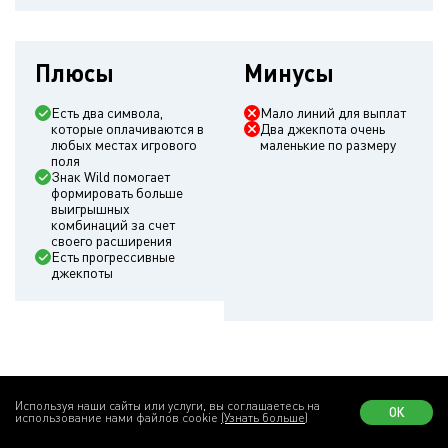
Игроки могут поставить максимум 50 евро.
Плюсы
Минусы
Есть два символа,
Мало линий для выплат
которые оплачиваются в
Два джекпота очень
любых местах игрового
маленькие по размеру
поля
Знак Wild помогает
формировать больше
выигрышных
комбинаций за счет
своего расширения
Есть прогрессивные
джекпоты
Используя наши сайты или услуги, вы соглашаетесь на
ОК
использование нами файлов cookie
(Узнать больше)