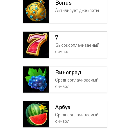
Bonus
Активирует джекпоты
7
Высокооплачиваемый
символ
Виноград
Среднеоплачиваемый
символ
Арбуз
Среднеоплачиваемый
символ