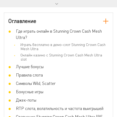
Прогрессивный джекпот
Да
Количество барабанов
5
Оглавление
Количество линий
10
Джокеры
Где играть онлайн в Stunning Crown Cash Mesh
Нет
Ultra?
Скаттер
Да
Играть бесплатно в демо-слот Stunning Crown Cash
Игра по равным шансам
Нет
Mesh Ultra
Онлайн казино с Stunning Crown Cash Mesh Ultra
Бонусные игры
Bonus Game, Respin, Jackpots
slot
Волатильность
Средняя
Лучшие бонусы
3D слот
Да
Правила слота
Респины
Да
Символы Wild, Scatter
Фриспины
Нет
Бонусные игры
Прогрессивные умножения
Джек-поты
Да
RTP слота, волатильность и частота выигрышей
Ставка на линию
0.1 - 50
Сравнение Stunning Crown Cash Mesh Ultra (BF