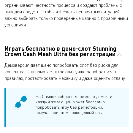
ограничивают честность процесса и создают проблемы с
выводом средств. Чтобы избежать неприятных ситуаций,
важно выбирать только проверенные казино с прозрачными
условиями.
Играть бесплатно в демо-слот Stunning
Crown Cash Mesh Ultra без регистрации
Демоверсия дает шанс попробовать слот без риска для
кошелька. Она помогает игрокам лучше разобраться в
правилах, протестировать механику и даже оценить отдачу.
На Casinoz собрано множество демок, и
каждый желающий может бесплатно
попробовать игру без регистрации,
получая при этом полноценный опыт.