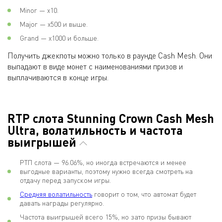
Minor — x10.
Major — x500 и выше.
Grand — x1000 и больше.
Получить джекпоты можно только в раунде Cash Mesh. Они
выпадают в виде монет с наименованиями призов и
выплачиваются в конце игры.
RTP слота Stunning Crown Cash Mesh
Ultra, волатильность и частота
выигрышей
РТП слота — 96.06%, но иногда встречаются и менее
выгодные варианты, поэтому нужно всегда смотреть на
отдачу перед запуском игры.
Средняя волатильность
говорит о том, что автомат будет
давать награды регулярно.
Частота выигрышей всего 15%, но зато призы бывают