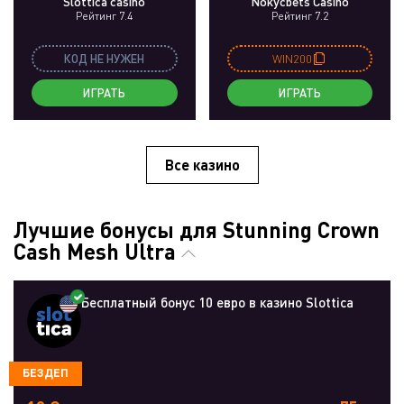
Slottica casino
Nokycbets Casino
Рейтинг 7.4
Рейтинг 7.2
КОД НЕ НУЖЕН
WIN200
ИГРАТЬ
ИГРАТЬ
Все казино
Лучшие бонусы для Stunning Crown
Cash Mesh Ultra
Бесплатный бонус 10 евро в казино Slottica
БЕЗДЕП