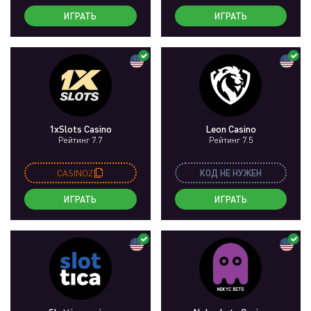
ИГРАТЬ
ИГРАТЬ
1xSlots Casino
Leon Casino
Рейтинг 7.7
Рейтинг 7.5
CASINOZ
КОД НЕ НУЖЕН
ИГРАТЬ
ИГРАТЬ