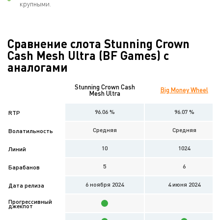
крупными.
Сравнение слота Stunning Crown
Cash Mesh Ultra (BF Games) с
аналогами
Stunning Crown Cash
Big Money Wheel
Mesh Ultra
96.06 %
96.07 %
RTP
Средняя
Средняя
Волатильность
10
1024
Линий
5
6
Барабанов
6 ноября 2024
4 июня 2024
Дата релиза
Прогрессивный
джекпот