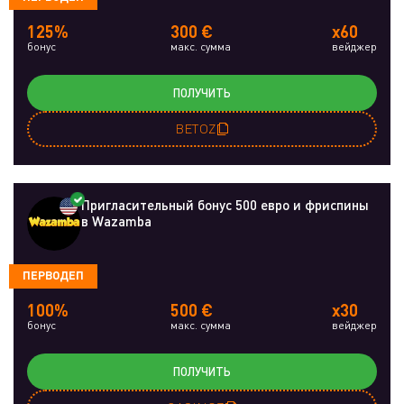
125%
300 €
x60
бонус
макс. сумма
вейджер
ПОЛУЧИТЬ
BETOZ
Пригласительный бонус 500 евро и фриспины
в Wazamba
ПЕРВОДЕП
100%
500 €
x30
бонус
макс. сумма
вейджер
ПОЛУЧИТЬ