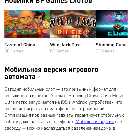
Новинки BF Games слотов
Taste of China
Wild Jack Dice
Stunning Cube
BF Games
BF Games
BF Games
Мобильная версия игрового
автомата
Сегодня мобильный слот — это привычный формат для
большинства игроков. Автомат Stunning Crown Cash Mesh
Ultra легко запускается на iOS и Android устройствах, что
позволяет играть на смартфоне без ограничений.
Оптимизация под разные гаджеты гарантирует стабильную
работу даже на старых телефонах.
Мобильная версия
дает
свободу — можно наслаждаться развлечением дома, в