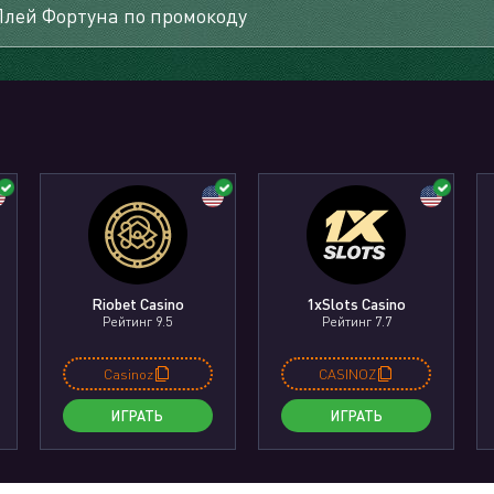
Плей Фортуна по промокоду
Riobet Casino
1xSlots Casino
Рейтинг 9.5
Рейтинг 7.7
Casinoz
CASINOZ
ИГРАТЬ
ИГРАТЬ