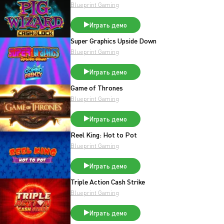
Blueprint Gaming
Играть демо
Super Graphics Upside Down
Blueprint Gaming
Играть демо
Game of Thrones
Blueprint Gaming
Играть демо
Reel King: Hot to Pot
Blueprint Gaming
Играть демо
Triple Action Cash Strike
Blueprint Gaming
Играть демо