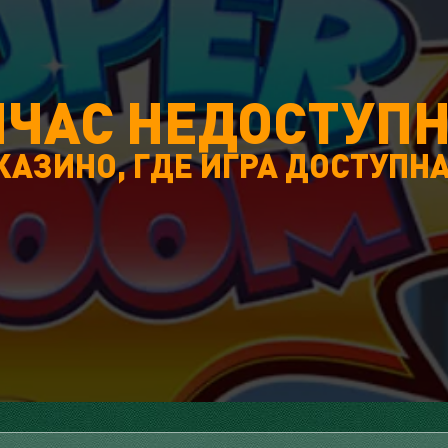
ЙЧАС НЕДОСТУП
КАЗИНО, ГДЕ ИГРА ДОСТУПН