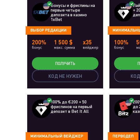
Бонусы и фриспины на
Лай
первые четыре
+ 2
депозита в казино
деп
1xBet
ВЫБОР РЕДАКЦИИ
МИНИМАЛЬН
200%
1 500 $
x35
100%
5
бонус
макс. сумма
вейджер
бонус
м
ПОЛУЧИТЬ
П
КОД НЕ НУЖЕН
КОД
100% до €200 + 50
200
фриспинов на первый
до 
депозит в Bet It All
каз
МИНИМАЛЬНЫЙ ВЕЙДЖЕР
ПЕРВОДЕП