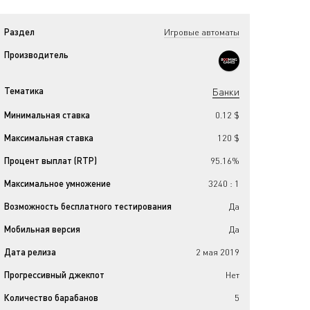
Раздел
Игровые автоматы
Производитель
Тематика
Банки
Минимальная ставка
0.12 $
Максимальная ставка
120 $
Процент выплат (RTP)
95.16%
Максимальное умножение
3240 : 1
Возможность бесплатного тестирования
Да
Мобильная версия
Да
Дата релиза
2 мая 2019
Прогрессивный джекпот
Нет
Количество барабанов
5