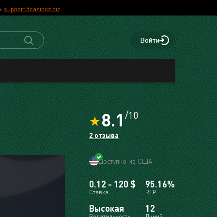
р.
support@casinoz.biz
Войти
8.1
/10
2 отзыва
Доступно из США
0.12 - 120 $
95.16%
Ставка
RTP
Высокая
12
Волатильность
Линий