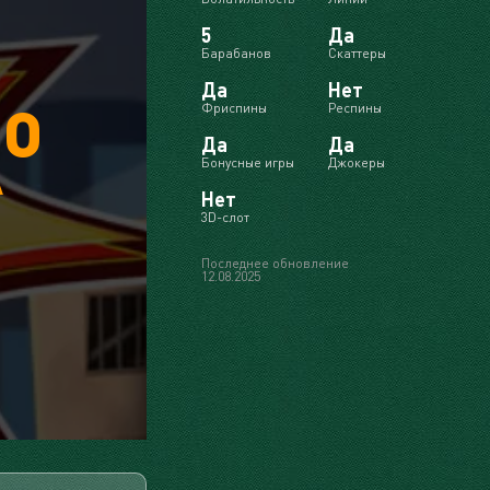
5
Да
Барабанов
Скаттеры
Да
Нет
НО
Фриспины
Респины
Да
Да
Бонусные игры
Джокеры
А
Нет
3D-слот
Последнее обновление
12.08.2025