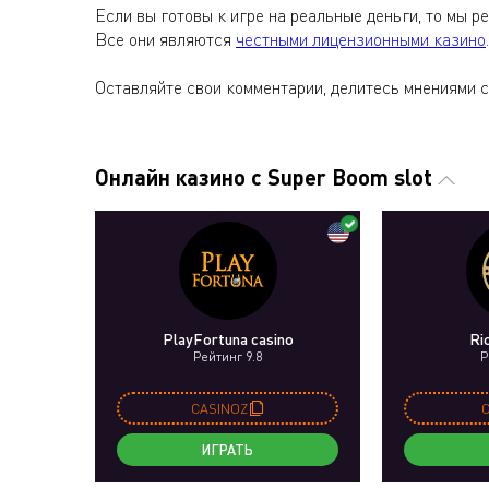
Если вы готовы к игре на реальные деньги, то мы 
Все они являются
честными лицензионными казино
.
Оставляйте свои комментарии, делитесь мнениями с
Онлайн казино с Super Boom slot
PlayFortuna casino
Ri
Рейтинг 9.8
Р
CASINOZ
C
ИГРАТЬ