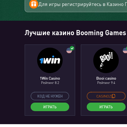
Для игры регистрируйтесь в Казино 
Лучшие казино Booming Games
1Win Casino
Booi casino
Рейтинг 8.2
Рейтинг 9.4
КОД НЕ НУЖЕН
CASINOZ
ИГРАТЬ
ИГРАТЬ