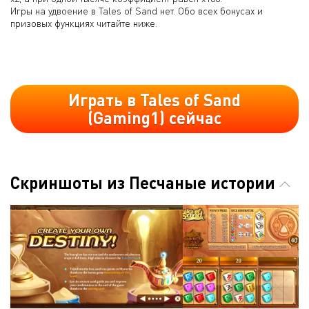
Игры на удвоение в Tales of Sand нет. Обо всех бонусах и
призовых функциях читайте ниже.
Играть в Tales of Sand
(Gaming1) сейчас
Скриншоты из Песчаные истории