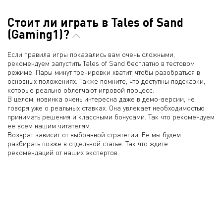
Стоит ли играть в Tales of Sand
(Gaming1)?
Если правила игры показались вам очень сложными,
рекомендуем запустить Tales of Sand бесплатно в тестовом
режиме. Пары минут тренировки хватит, чтобы разобраться в
основных положениях. Также помните, что доступны подсказки,
которые реально облегчают игровой процесс.
В целом, новинка очень интересна даже в демо-версии, не
говоря уже о реальных ставках. Она увлекает необходимостью
принимать решения и классными бонусами. Так что рекомендуем
ее всем нашим читателям.
Возврат зависит от выбранной стратегии. Ее мы будем
разбирать позже в отдельной статье. Так что ждите
рекомендаций от наших экспертов.