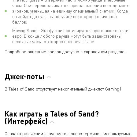
часы. Они переворачиваются при заполнении всех четырех
экранов, уменьшая на единицу специальный счетчик. Когда
он дойдет до нуля, вы получите некоторое количество
баллов.
Moving Sand – Эта функция активируется при ставке от пяти
евро. В конце любого раунда могут быть задействованы
песочные часы, о которых шла речь выше.
Подробное описание призов доступно в справочном разделе.
Джек-поты
В Tales of Sand отсутствует накопительный джекпот Gaming1.
Как играть в Tales of Sand?
(Интерфейс)
Сначала разъясним значение основных терминов, используемых