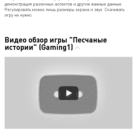
демонстрация различных аспектов и другие важные данные.
Регулировать можно лишь размеры экрана и звук. Скачивать
игру не нужно.
Видео обзор игры "Песчаные
истории" (Gaming1)