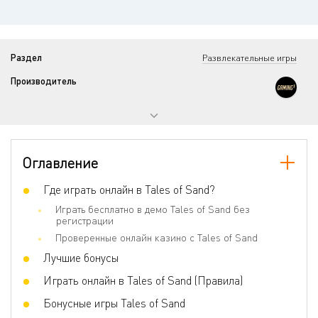
Раздел
Развлекательные игры
Производитель
Оглавление
Где играть онлайн в Tales of Sand?
Играть бесплатно в демо Tales of Sand без
регистрации
Проверенные онлайн казино с Tales of Sand
Лучшие бонусы
Играть онлайн в Tales of Sand (Правила)
Бонусные игры Tales of Sand