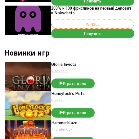
Получить
200% и 100 фриспинов на первый депозит
в Nokycbets
WIN200
Получить
Новинки игр
Gloria Invicta
Quickspin
Играть демо
Honeylock’s Pots
Quickspin
Играть демо
Hammerblaze
Thunderkick