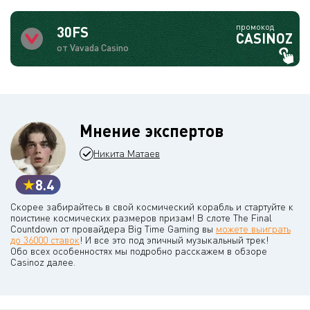
промокод
30FS
CASINOZ
от Vavada Casino
Мнение экспертов
Никита Матаев
8.4
Скорее забирайтесь в свой космический корабль и стартуйте к
поистине космических размеров призам! В слоте The Final
Countdown от провайдера Big Time Gaming вы
можете выиграть
до 36000 ставок
! И все это под эпичный музыкальный трек!
Обо всех особенностях мы подробно расскажем в обзоре
Casinoz далее.