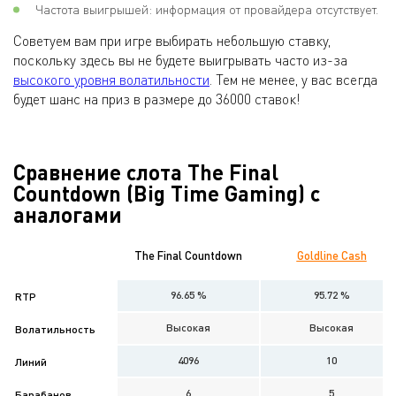
Частота выигрышей: информация от провайдера отсутствует.
Советуем вам при игре выбирать небольшую ставку,
поскольку здесь вы не будете выигрывать часто из-за
высокого уровня волатильности
. Тем не менее, у вас всегда
будет шанс на приз в размере до 36000 ставок!
Сравнение слота The Final
Countdown (Big Time Gaming) с
аналогами
The Final Countdown
Goldline Cash
96.65 %
95.72 %
RTP
Высокая
Высокая
Волатильность
4096
10
Линий
6
5
Барабанов