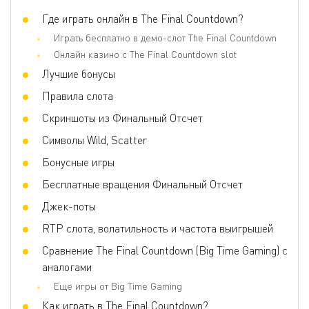
Скаттер
Где играть онлайн в The Final Countdown?
Да
Играть бесплатно в демо-слот The Final Countdown
Игра по равным шансам
Нет
Онлайн казино с The Final Countdown slot
Бонусные игры
Reel Clone, The Countdown Free Spins,
Heading For Venus Free Spins
Лучшие бонусы
Волатильность
Правила слота
Высокая
Скриншоты из Финальный Отсчет
3D слот
Нет
Символы Wild, Scatter
Респины
Нет
Бонусные игры
Дополнительные множители
888
Бесплатные вращения Финальный Отсчет
Фриспины
Да
Джек-поты
Прогрессивные умножения
Нет
RTP слота, волатильность и частота выигрышей
Сравнение The Final Countdown (Big Time Gaming) с
аналогами
Еще игры от Big Time Gaming
Как играть в The Final Countdown?