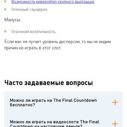
Возможность невероятно крупного выигрыша
;
Отличный саундтрек.
Минусы:
Огромная волатильность.
Если вас не пугает уровень дисперсии, то мы не видим
причин не играть в этот слот.
Часто задаваемые вопросы
Можно ли играть на The Final Countdown
бесплатно?
Безусловно, на Casinoz можно играть на бесплатном игровом
автомате The Final Countdown. Демку можно запускать даже без
Можно ли играть на видеослоте The Final
регистрации . Любой гемблер может тестировать слот не рискуя
Countdown на настоящие деньги?