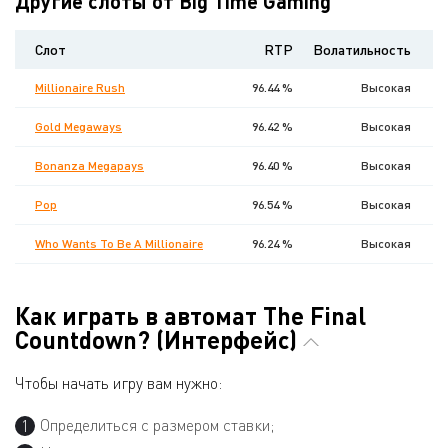
Другие слоты от Big Time Gaming
Слот
RTP
Волатильность
Millionaire Rush
96.44 %
Высокая
Gold Megaways
96.42 %
Высокая
Bonanza Megapays
96.40 %
Высокая
Pop
96.54 %
Высокая
Who Wants To Be A Millionaire
96.24 %
Высокая
Как играть в автомат The Final
Countdown? (Интерфейс)
Чтобы начать игру вам нужно:
Определиться с размером ставки;