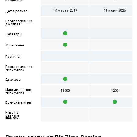
14 мартa 2019
11 июня 2026
Дата релиза
Прогрессивный
джекпот
Скаттеры
Фриспины
Респины
Прогрессивные
умножения
Джокеры
Максимальное
36000
1205
умножение
Бонусные игры
Игра по
равным
шансам