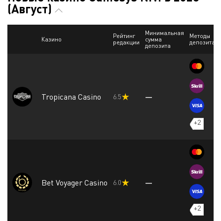
(Август)
Минимальная
Рейтинг
Методы
Казино
сумма
редакции
депозита
депозита
Tropicana Casino
—
6.5
+2
Bet Voyager Casino
—
6.0
+2