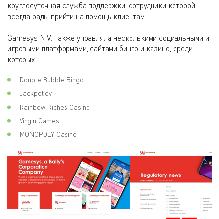
круглосуточная служба поддержки, сотрудники которой
всегда рады прийти на помощь клиентам.
Gamesys N.V. также управляла несколькими социальными и
игровыми платформами, сайтами бинго и казино, среди
которых:
Double Bubble Bingo
Jackpotjoy
Rainbow Riches Casino
Virgin Games
MONOPOLY Casino