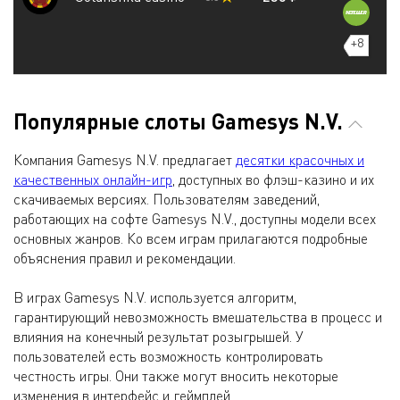
+8
Популярные слоты Gamesys N.V.
Компания Gamesys N.V. предлагает
десятки красочных и
качественных онлайн-игр
, доступных во флэш-казино и их
скачиваемых версиях. Пользователям заведений,
работающих на софте Gamesys N.V., доступны модели всех
основных жанров. Ко всем играм прилагаются подробные
объяснения правил и рекомендации.
В играх Gamesys N.V. используется алгоритм,
гарантирующий невозможность вмешательства в процесс и
влияния на конечный результат розыгрышей. У
пользователей есть возможность контролировать
честность игры. Они также могут вносить некоторые
изменения в интерфейс и геймплей.