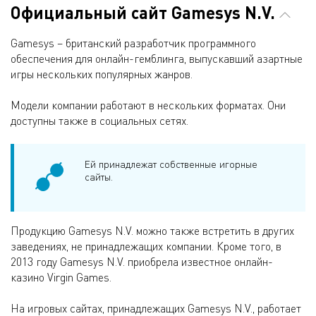
Официальный сайт Gamesys N.V.
Gamesys – британский разработчик программного
обеспечения для онлайн-гемблинга, выпускавший азартные
игры нескольких популярных жанров.
Модели компании работают в нескольких форматах. Они
доступны также в социальных сетях.
Ей принадлежат собственные игорные
сайты.
Продукцию Gamesys N.V. можно также встретить в других
заведениях, не принадлежащих компании. Кроме того, в
2013 году Gamesys N.V. приобрела известное онлайн-
казино Virgin Games.
На игровых сайтах, принадлежащих Gamesys N.V., работает