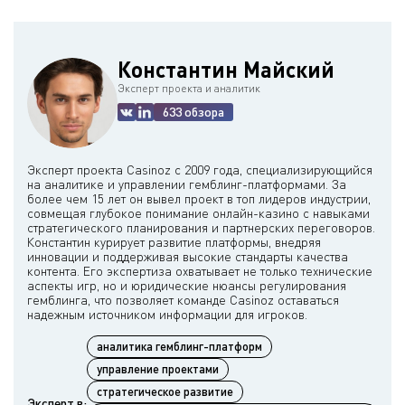
Константин Майский
Эксперт проекта и аналитик
633 обзора
Эксперт проекта Casinoz с 2009 года, специализирующийся
на аналитике и управлении гемблинг-платформами. За
более чем 15 лет он вывел проект в топ лидеров индустрии,
совмещая глубокое понимание онлайн-казино с навыками
стратегического планирования и партнерских переговоров.
Константин курирует развитие платформы, внедряя
инновации и поддерживая высокие стандарты качества
контента. Его экспертиза охватывает не только технические
аспекты игр, но и юридические нюансы регулирования
гемблинга, что позволяет команде Casinoz оставаться
аналитика гемблинг-платформ
управление проектами
стратегическое развитие
Эксперт в: