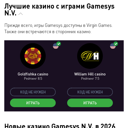
Лучшие казино с играми Gamesys
N.V.
Прежде всего, игры Gamesys доступны в Virgin Games.
Также они встречаются в сторонних казино.
Goldfishka casino
William Hill casino
Рейтинг 8.5
Рейтинг 7.5
КОД НЕ НУЖЕН
КОД НЕ НУЖЕН
ИГРАТЬ
ИГРАТЬ
Новые казино Gamesys N.V. в 2026