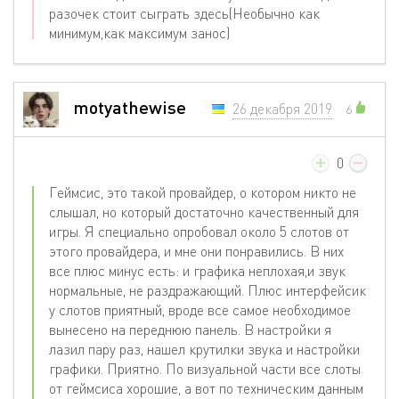
разочек стоит сыграть здесь(Необычно как
минимум,как максимум занос)
motyathewise
26 декабря 2019
6
0
Геймсис, это такой провайдер, о котором никто не
слышал, но который достаточно качественный для
игры. Я специально опробовал около 5 слотов от
этого провайдера, и мне они понравились. В них
все плюс минус есть: и графика неплохая,и звук
нормальные, не раздражающий. Плюс интерфейсик
у слотов приятный, вроде все самое необходимое
вынесено на переднюю панель. В настройки я
лазил пару раз, нашел крутилки звука и настройки
графики. Приятно. По визуальной части все слоты
от геймсиса хорошие, а вот по техническим данным