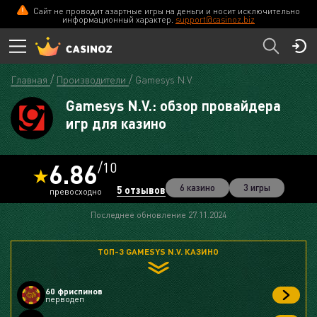
Сайт не проводит азартные игры на деньги и носит исключительно
информационный характер.
support@casinoz.biz
Главная
Производители
Gamesys N.V.
Gamesys N.V.: обзор провайдера
игр для казино
6.86
/10
6 казино
3 игры
5 отзывов
превосходно
Последнее обновление 27.11.2024
ТОП-3 GAMESYS N.V. КАЗИНО
60 фриспинов
перводеп