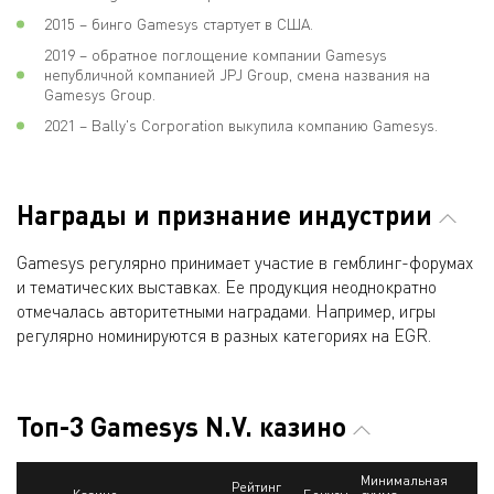
2015 – бинго Gamesys стартует в США.
2019 – обратное поглощение компании Gamesys
непубличной компанией JPJ Group, смена названия на
Gamesys Group.
2021 – Bally's Corporation выкупила компанию Gamesys.
Награды и признание индустрии
Gamesys регулярно принимает участие в гемблинг-форумах
и тематических выставках. Ее продукция неоднократно
отмечалась авторитетными наградами. Например, игры
регулярно номинируются в разных категориях на EGR.
Топ-3 Gamesys N.V. казино
Минимальная
Рейтинг