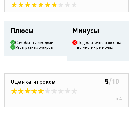
Плюсы
Минусы
Самобытные модели
Недостаточно известна
Игры разных жанров
во многих регионах
5
/
10
Оценка игроков
5