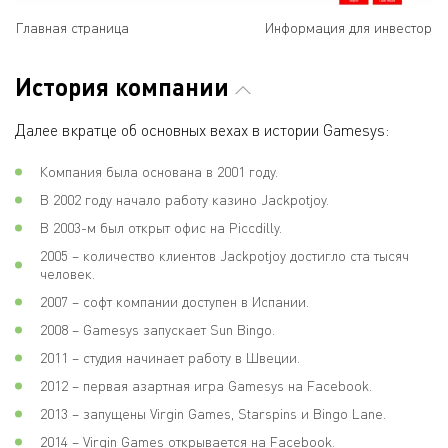
Главная страница
Информация для инвесторов
История компании
Далее вкратце об основных вехах в истории Gamesys:
Компания была основана в 2001 году.
В 2002 году начало работу казино Jackpotjoy.
В 2003-м был открыт офис на Piccdilly.
2005 – количество клиентов Jackpotjoy достигло ста тысяч
человек.
2007 – софт компании доступен в Испании.
2008 – Gamesys запускает Sun Bingo.
2011 – студия начинает работу в Швеции.
2012 – первая азартная игра Gamesys на Facebook.
2013 – запущены Virgin Games, Starspins и Bingo Lane.
2014 – Virgin Games открывается на Facebook.