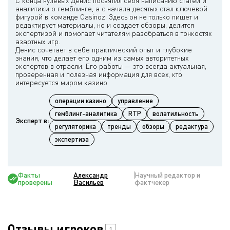
С конца нулевых Денис посвятил себя написанию статей и
аналитики о гемблинге, а с начала десятых стал ключевой
фигурой в команде Casinoz. Здесь он не только пишет и
редактирует материалы, но и создает обзоры, делится
экспертизой и помогает читателям разобраться в тонкостях
азартных игр.
Денис сочетает в себе практический опыт и глубокие
знания, что делает его одним из самых авторитетных
экспертов в отрасли. Его работы — это всегда актуальная,
проверенная и полезная информация для всех, кто
операции казино
управление
гемблинг-аналитика
RTP
волатильность
Эксперт в:
регуляторика
тренды
обзоры
редактура
экспертиза
Факты
Александр
Научный редактор и
проверены
Васильев
фактчекер
Отзывы игроков
1