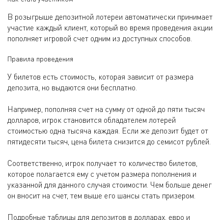
В розыгрыше депозитной лотереи автоматически принимает
участие каждый клиент, который во время проведения акции
пополняет игровой счет одним из доступных способов.
Правила проведения
У билетов есть стоимость, которая зависит от размера
депозита, но выдаются они бесплатно.
Например, пополняя счет на сумму от одной до пяти тысяч
долларов, игрок становится обладателем лотерей
стоимостью одна тысяча каждая. Если же депозит будет от
пятидесяти тысяч, цена билета снизится до семисот рублей.
Соответственно, игрок получает то количество билетов,
которое полагается ему с учетом размера пополнения и
указанной для данного случая стоимости. Чем больше денег
он вносит на счет, тем выше его шансы стать призером.
Подробные таблицы для депозитов в долларах, евро и