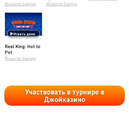
Blueprint Gaming
Blueprint Gaming
Играть демо
Reel King: Hot to
Pot
Blueprint Gaming
Участвовать в турнире в
Джойказино