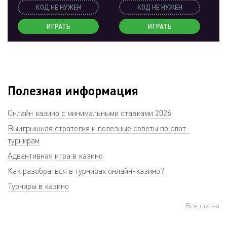
КОД НЕ НУЖЕН
КОД НЕ НУЖЕН
ИГРАТЬ
ИГРАТЬ
Полезная информация
Онлайн казино с минимальными ставками 2026
Выигрышная стратегия и полезные советы по слот-
турнирам
Адвантивная игра в казино
Как разобраться в турнирах онлайн-казино?
Турниры в казино
Все статьи