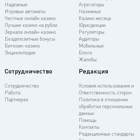
Надежные
Агрегаторы
Игровые автоматы
Наземные
Честные онлайн казино
Казино месяца
Лучшие казино на рубли
Юрисдикции
Зеркала онлайн-казино
Регуляторы
Бездепозитные бонусы
Аудиторы
Биткоин-казино
Мобильные
Энциклопедия
Блоги
Жалобы
Сотрудничество
Редакция
Сотрудничество
Условия использования и
Работа
Ответственность сторон
Партнерки
Политика в отношении
обработки персональных
данных
Помощь
Контакты
Редакционные стандарты