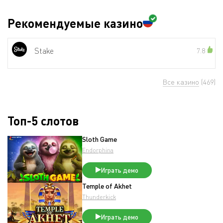
Рекомендуемые казино
Stake
7.8
Все казино
(469)
Топ-5 слотов
Sloth Game
Endorphina
Играть демо
Temple of Akhet
Thunderkick
Играть демо