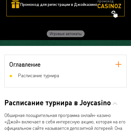
промокод
Промокод для регистрации в Джойказино
CASINOZ
Игровые автоматы
Оглавление
Расписание турнира
Расписание турнира в Joycasino
Обширная поощрительная программа онлайн-казино
«Джой» включает в себя интересную акцию, которая на его
официальном сайте называется депозитной лотереей. Она