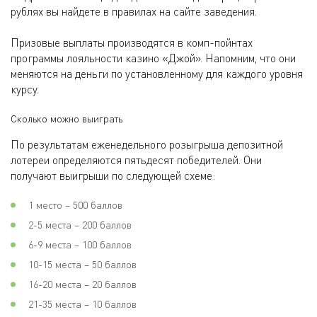
рублях вы найдете в правилах на сайте заведения.
Призовые выплаты производятся в комп-пойнтах
программы лояльности казино «Джой». Напомним, что они
меняются на деньги по установленному для каждого уровня
курсу.
Сколько можно выиграть
По результатам еженедельного розыгрыша депозитной
лотереи определяются пятьдесят победителей. Они
получают выигрыши по следующей схеме:
1 место – 500 баллов
2-5 места – 200 баллов
6-9 места – 100 баллов
10-15 места – 50 баллов
16-20 места – 20 баллов
21-35 места – 10 баллов