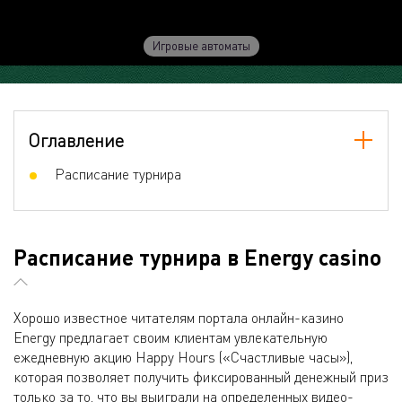
Игровые автоматы
Оглавление
Расписание турнира
Расписание турнира в Energy casino
Хорошо известное читателям портала онлайн-казино
Energy предлагает своим клиентам увлекательную
ежедневную акцию Happy Hours («Счастливые часы»),
которая позволяет получить фиксированный денежный приз
только за то, что вы выиграли на определенных видео-