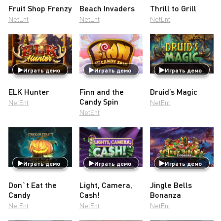
Fruit Shop Frenzy
Beach Invaders
Thrill to Grill
NetEnt
NetEnt
NetEnt
Играть демо
Играть демо
Играть демо
ELK Hunter
Finn and the
Druid’s Magic
Candy Spin
NetEnt
NetEnt
NetEnt
Играть демо
Играть демо
Играть демо
Don`t Eat the
Light, Camera,
Jingle Bells
Candy
Cash!
Bonanza
NetEnt
NetEnt
NetEnt