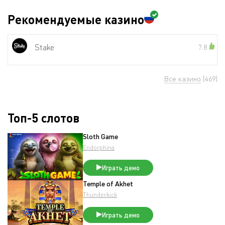
Рекомендуемые казино
Stake
7.8
Все казино
(469)
Топ-5 слотов
Sloth Game
Endorphina
Играть демо
Temple of Akhet
Thunderkick
Играть демо