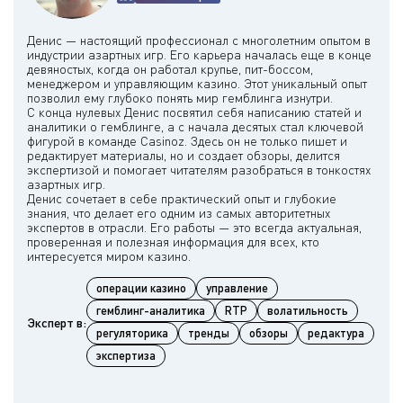
Денис — настоящий профессионал с многолетним опытом в
индустрии азартных игр. Его карьера началась еще в конце
девяностых, когда он работал крупье, пит-боссом,
менеджером и управляющим казино. Этот уникальный опыт
позволил ему глубоко понять мир гемблинга изнутри.
С конца нулевых Денис посвятил себя написанию статей и
аналитики о гемблинге, а с начала десятых стал ключевой
фигурой в команде Casinoz. Здесь он не только пишет и
редактирует материалы, но и создает обзоры, делится
экспертизой и помогает читателям разобраться в тонкостях
азартных игр.
Денис сочетает в себе практический опыт и глубокие
знания, что делает его одним из самых авторитетных
экспертов в отрасли. Его работы — это всегда актуальная,
проверенная и полезная информация для всех, кто
операции казино
управление
гемблинг-аналитика
RTP
волатильность
Эксперт в:
регуляторика
тренды
обзоры
редактура
экспертиза