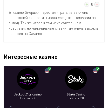
0
В казино Энерджи перестал играть из за очень
плавающей скорости вывода средств + комиссии за
вывод. Так же играл я там исключительно в
новоматик но минимальные ставки там очень высокие,
перешел на Casumo.
Интересные казино
JackpotCity casino
Stake Casino
Рейтинг 7.4
Рейтинг 7.8