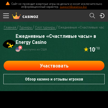
Сайт не проводит азартные игры на деньги и носит исключительно
Ежедневные «Счастливые часы» в Energy Casino
ПЕРЕЙТИ
информационный характер.
support@casinoz.biz
Главная
Турниры
Слот турниры
Ежедневные «Счастливые часы» 
Ежедневные «Счастливые часы» в
Energy Casino
10
/10
Недоступно из США
Участвовать
Обзор казино и отзывы игроков