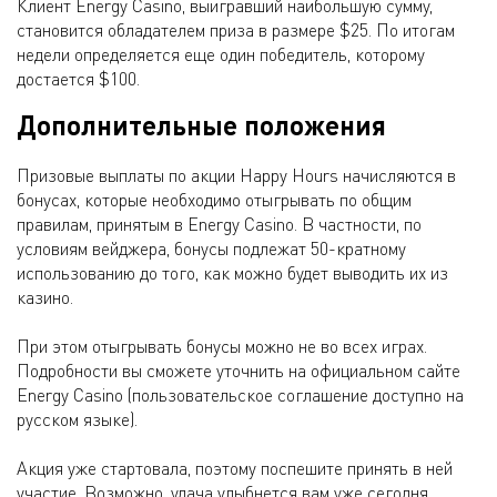
Клиент Energy Casino, выигравший наибольшую сумму,
становится обладателем приза в размере $25. По итогам
недели определяется еще один победитель, которому
достается $100.
Дополнительные положения
Призовые выплаты по акции Happy Hours начисляются в
бонусах, которые необходимо отыгрывать по общим
правилам, принятым в Energy Casino. В частности, по
условиям вейджера, бонусы подлежат 50-кратному
использованию до того, как можно будет выводить их из
казино.
При этом отыгрывать бонусы можно не во всех играх.
Подробности вы сможете уточнить на официальном сайте
Energy Casino (пользовательское соглашение доступно на
русском языке).
Акция уже стартовала, поэтому поспешите принять в ней
участие. Возможно, удача улыбнется вам уже сегодня.