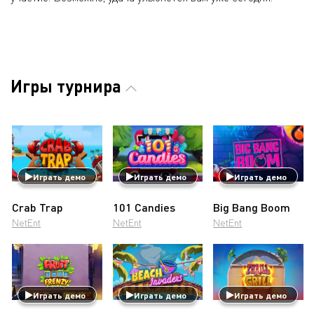
Игры турнира
Играть демо
Играть демо
Играть демо
Crab Trap
101 Candies
Big Bang Boom
NetEnt
NetEnt
NetEnt
Играть демо
Играть демо
Играть демо