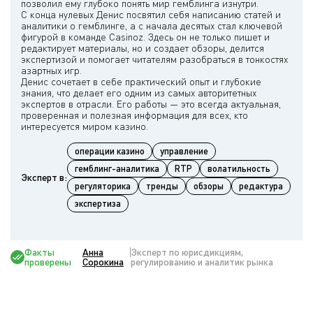
позволил ему глубоко понять мир гемблинга изнутри.
С конца нулевых Денис посвятил себя написанию статей и
аналитики о гемблинге, а с начала десятых стал ключевой
фигурой в команде Casinoz. Здесь он не только пишет и
редактирует материалы, но и создает обзоры, делится
экспертизой и помогает читателям разобраться в тонкостях
азартных игр.
Денис сочетает в себе практический опыт и глубокие
знания, что делает его одним из самых авторитетных
экспертов в отрасли. Его работы — это всегда актуальная,
проверенная и полезная информация для всех, кто
операции казино
управление
гемблинг-аналитика
RTP
волатильность
Эксперт в:
регуляторика
тренды
обзоры
редактура
экспертиза
Факты
Анна
Эксперт по юрисдикциям,
проверены
Сорокина
регулированию и аналитик рынка