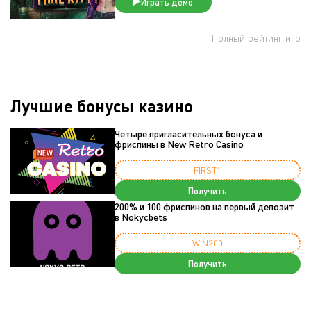
Играть демо
Полный рейтинг игр
Лучшие бонусы казино
Четыре пригласительных бонуса и
фриспины в New Retro Casino
FIRST1
Получить
200% и 100 фриспинов на первый депозит
в Nokycbets
WIN200
Получить