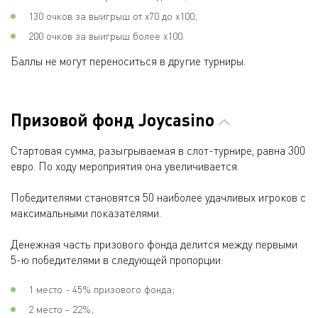
130 очков за выигрыш от x70 до x100;
200 очков за выигрыш более x100.
Баллы не могут переноситься в другие турниры.
Призовой фонд Joycasino
Стартовая сумма, разыгрываемая в слот-турнире, равна 300
евро. По ходу мероприятия она увеличивается.
Победителями становятся 50 наиболее удачливых игроков с
максимальными показателями.
Денежная часть призового фонда делится между первыми
5-ю победителями в следующей пропорции:
1 место - 45% призового фонда;
2 место - 22%;