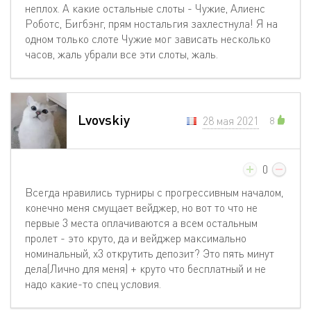
неплох. А какие остальные слоты - Чужие, Алиенс
Роботс, Бигбэнг, прям ностальгия захлестнула! Я на
одном только слоте Чужие мог зависать несколько
часов, жаль убрали все эти слоты, жаль.
Lvovskiy
28 мая 2021
8
0
Всегда нравились турниры с прогрессивным началом,
конечно меня смущает вейджер, но вот то что не
первые 3 места оплачиваются а всем остальным
пролет - это круто, да и вейджер максимально
номинальный, х3 открутить депозит? Это пять минут
дела(Лично для меня) + круто что бесплатный и не
надо какие-то спец условия.