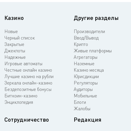
Казино
Другие разделы
Новые
Производители
Черный список
Ввод/Вывод
Закрытые
Крипто
Джекпоты
Живые платформы
Надежные
Агрегаторы
Игровые автоматы
Наземные
Честные онлайн казино
Казино месяца
Лучшие казино на рубли
Юрисдикции
Зеркала онлайн-казино
Регуляторы
Бездепозитные бонусы
Аудиторы
Биткоин-казино
Мобильные
Энциклопедия
Блоги
Жалобы
Сотрудничество
Редакция