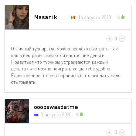
Nasanik
16 августа 2020
10
0
Отличный турнир, где можно неплохо выиграть, так
как в нем разыгрываются настоящие деньги .
Нравиться что турниры устраиваются каждый
день,так что можно поиграть когда тебе удобно.
Единственное что не понравилось,что выплаты надо
отыгрывать.
ooopswasdatme
7 августа 2020
9
0