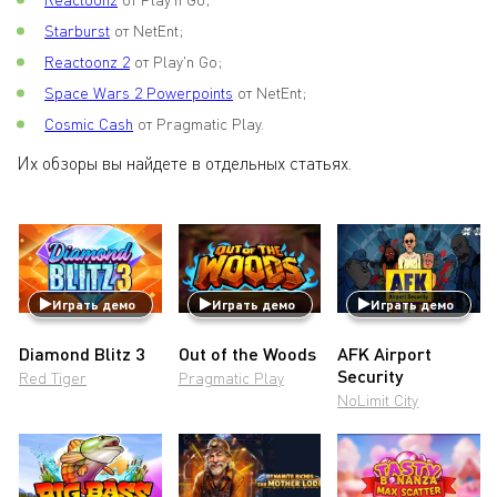
Starburst
от NetEnt;
Reactoonz 2
от Play'n Go;
Space Wars 2 Powerpoints
от NetEnt;
Cosmic Cash
от Pragmatic Play.
Их обзоры вы найдете в отдельных статьях.
Играть демо
Играть демо
Играть демо
Diamond Blitz 3
Out of the Woods
AFK Airport
Security
Red Tiger
Pragmatic Play
NoLimit City