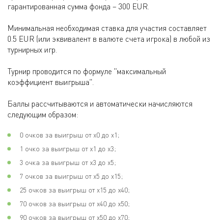
гарантированная сумма фонда – 300 EUR.
Минимальная необходимая ставка для участия составляет
0.5 EUR (или эквивалент в валюте счета игрока) в любой из
турнирных игр.
Турнир проводится по формуле "максимальный
коэффициент выигрыша".
Баллы рассчитываются и автоматически начисляются
следующим образом:
0 очков за выигрыш от x0 до x1;
1 очко за выигрыш от x1 до x3;
3 очка за выигрыш от x3 до x5;
7 очков за выигрыш от x5 до x15;
25 очков за выигрыш от x15 до x40;
70 очков за выигрыш от x40 до x50;
90 очков за выигрыш от x50 до x70;