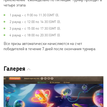
четыре этапа:
1 раунд – с 9:00 по 11:30 (GMT 0);
2 раунд – с 12:00 по 14:30 (GMT 0);
3 раунд – с 15:00 по 17:30 (GMT 0);
4 раунд – с 18:00 по 20:30 (GMT 0).
Все призы автоматически начисляются на счет
победителей в течение 7 дней после окончания турнира.
Галерея