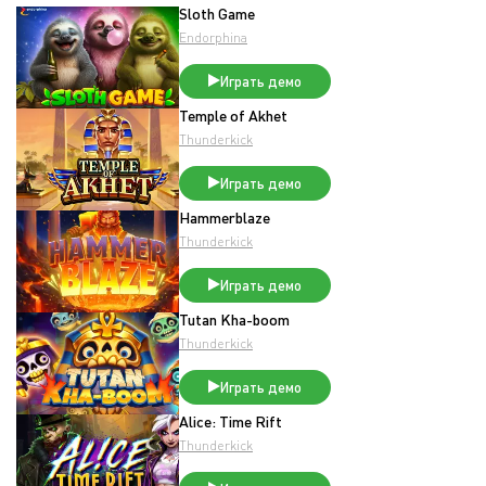
Sloth Game
Endorphina
Играть демо
Temple of Akhet
Thunderkick
Играть демо
Hammerblaze
Thunderkick
Играть демо
Tutan Kha-boom
Thunderkick
Играть демо
Alice: Time Rift
Thunderkick