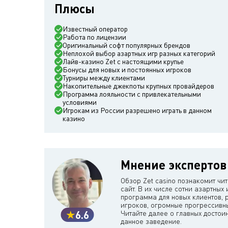
Плюсы
Известный оператор
Работа по лицензии
Оригинальный софт популярных брендов
Неплохой выбор азартных игр разных категорий
Лайв-казино Zet с настоящими крупье
Бонусы для новых и постоянных игроков
Турниры между клиентами
Накопительные джекпоты крупных провайдеров
Программа лояльности с привлекательными
условиями
Игрокам из России разрешено играть в данном
казино
Мнение экспертов
Обзор Zet casino познакомит чи
сайт. В их числе сотни азартны
программа для новых клиентов,
игроков, огромные прогрессивн
6.6
Читайте далее о главных достоин
данное заведение.