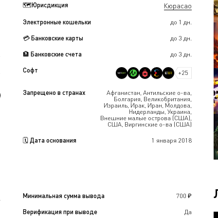
в
🗺️Юрисдикция
Кюрасао
Электронные кошельки
до 1 дн.
s
💳 Банковские карты
до 3 дн.
🏦 Банковские счета
до 3 дн.
e
Софт
4
+25
Запрещено в странах
Афганистан,
Антильские о-ва,
Болгария,
Великобритания,
Израиль,
Ирак,
Иран,
Молдова,
Нидерланды,
Украина,
Внешние малые острова (США),
США,
Виргинские о-ва (США)
🗓️ Дата основания
1 января 2018
Минимальная сумма вывода
700 ₽
Y
Верификация при выводе
Да