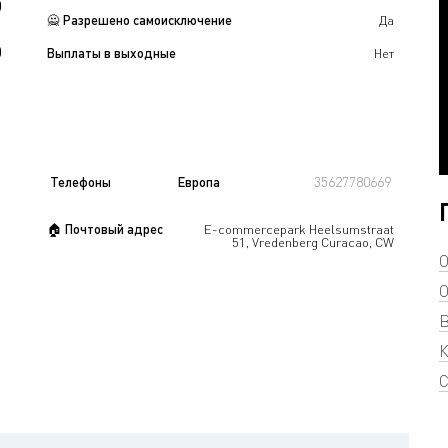
🙅 Разрешено самоисключение
Да
Выплаты в выходные
Нет
а
35627780669
Телефоны
Европа
🏠 Почтовый адрес
E-commercepark Heelsumstraat
51, Vredenberg Curacao, CW
О
О
В
К
%
С