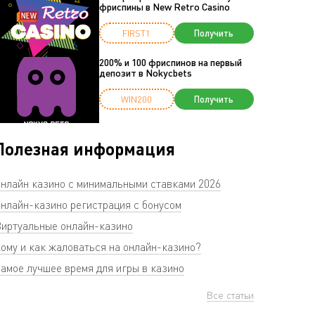
фриспины в New Retro Casino
FIRST1
Получить
200% и 100 фриспинов на первый
депозит в Nokycbets
WIN200
Получить
Полезная информация
нлайн казино с минимальными ставками 2026
нлайн-казино регистрация с бонусом
иртуальные онлайн-казино
ому и как жаловаться на онлайн-казино?
амое лучшее время для игры в казино
Все статьи