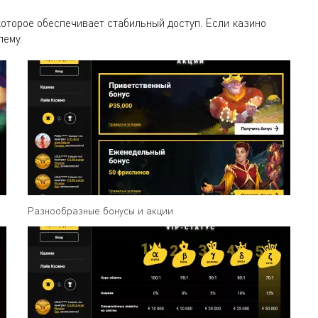
которое обеспечивает стабильный доступ. Если казино
лему.
Разнообразные бонусы и акции