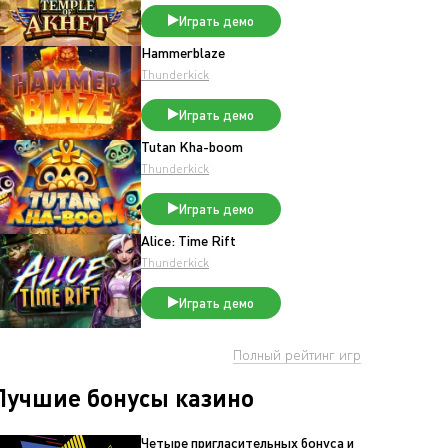
Играть демо
Hammerblaze
Thunderkick
Играть демо
Tutan Kha-boom
Thunderkick
Играть демо
Alice: Time Rift
Thunderkick
Играть демо
Полный рейтинг игр
Лучшие бонусы казино
Четыре пригласительных бонуса и