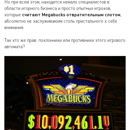
Но при всем этом, находится немало специалистов в
области игорного бизнеса и просто опытных игроков,
которые
считают Megabucks отвратительным слотом
,
абсолютно не заслуживаюим столь пристального к себе
внимания.
Так кто же прав: поклонники или противники этого игрового
автомата?