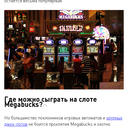
остается весьма популярным.
Где можно сыграть на слоте
Megabucks?
Но большинство поклонников игровых автоматов и
крупных
джек-потов
не боится проклятия Megabucks и охотно