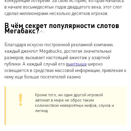
конкуренции лотереям. За свою историю, которая началась
в начале восьмидесятых годов двадцатого века, этот слот
сделал миллионерами несколько десятков игроков.
В чём секрет популярности слотов
Мегабакс?
Благодаря искусно построенной рекламной компании,
каждый джекпот Megabucks, достигая значительных
размеров, вызывает настоящий ажиотаж у азартной
публики. А каждый случай его
выигрыша
широко
освещается в средствах массовой информации, привлекая к
нему еще больше посетителей казино.
Кроме того, ни один другой игровой
автомат в мире не оброс таким
количеством невероятных мифов, слухов и
легенд.