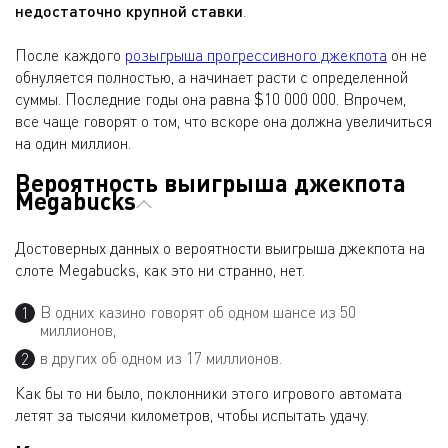
недостаточно крупной ставки
.
После каждого
розыгрыша прогрессивного джекпота
он не
обнуляется полностью, а начинает расти с определенной
суммы. Последние годы она равна $10 000 000. Впрочем,
все чаще говорят о том, что вскоре она должна увеличиться
на один миллион.
Вероятность выигрыша джекпота
Megabucks
Достоверных данных о вероятности выигрыша джекпота на
слоте Megabucks, как это ни странно, нет.
В одних казино говорят об одном шансе из 50
миллионов,
в других об одном из 17 миллионов.
Как бы то ни было, поклонники этого игрового автомата
летят за тысячи километров, чтобы испытать удачу.