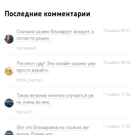
Последние комментарии
13 мартa 09:21
Сначала казино блокирует аккаунт, а
потом по решен...
sahauabut
13 мартa 08:48
Респект суду! Эти онлайн-казино уже
просто вкрай н...
Denis_Kucher
11 мартa 17:54
Такое везение конечно случается уж
не очень во мно...
Nazar21
11 мартa 17:52
Вот это блокировка на сколько же
веков. Думаю что...