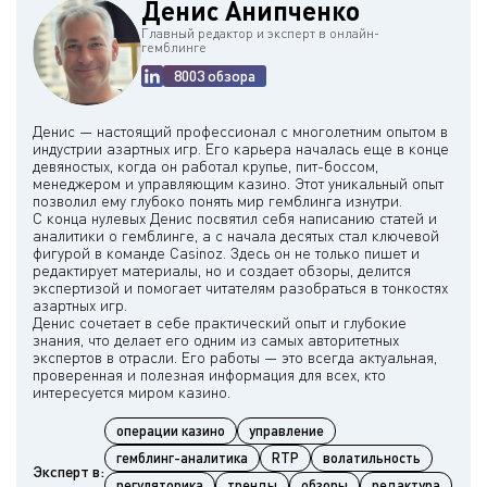
Денис Анипченко
Главный редактор и эксперт в онлайн-
гемблинге
8003 обзора
Денис — настоящий профессионал с многолетним опытом в
индустрии азартных игр. Его карьера началась еще в конце
девяностых, когда он работал крупье, пит-боссом,
менеджером и управляющим казино. Этот уникальный опыт
позволил ему глубоко понять мир гемблинга изнутри.
С конца нулевых Денис посвятил себя написанию статей и
аналитики о гемблинге, а с начала десятых стал ключевой
фигурой в команде Casinoz. Здесь он не только пишет и
редактирует материалы, но и создает обзоры, делится
экспертизой и помогает читателям разобраться в тонкостях
азартных игр.
Денис сочетает в себе практический опыт и глубокие
знания, что делает его одним из самых авторитетных
экспертов в отрасли. Его работы — это всегда актуальная,
проверенная и полезная информация для всех, кто
операции казино
управление
гемблинг-аналитика
RTP
волатильность
Эксперт в:
регуляторика
тренды
обзоры
редактура