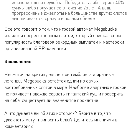
исключительно неудобна. Победитель либо теряет 40%
суммы, либо получает ее в течение 25 лет. А ведь
прогрессивные джекпоты на большинстве других слотов
выплачиваются сразу и в полном объеме.
Все это говорит о том, что игровой автомат Megabucks
является посредственным слотом, который снискал свою
популярность благодаря рекордным выплатам и мастерски
организованной PR-кампании.
Заключение
Несмотря на критику экспертов гемблинга и мрачные
легенды, Megabucks остаётся одним из самых
востребованных слотов в мире. Наиболее азартных игроков
не покидает надежда сорвать гигантский куш и проверить
на себе, существует ли знаменитое проклятие.
А что думаете вы об этих историях? Верите в то, что
джекпоты могут приносить беды? Делитесь мнениями в
комментариях.