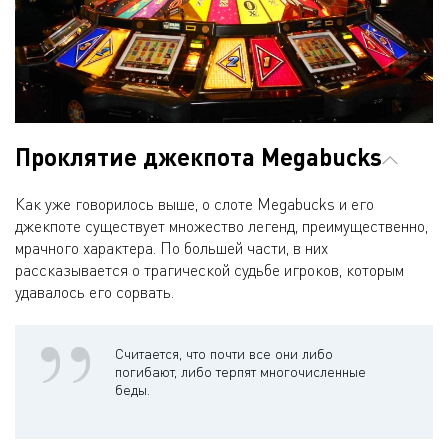
Проклятие джекпота Megabucks
Как уже говорилось выше, о слоте Megabucks и его
джекпоте существует множество легенд, преимущественно,
мрачного характера. По большей части, в них
рассказывается о трагической судьбе игроков, которым
удавалось его сорвать.
Считается, что почти все они либо
погибают, либо терпят многочисленные
беды.