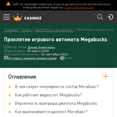
Сайт не проводит азартные игры на деньги и носит исключительно
информационный характер.
support@casinoz.biz
Главная
Статьи
Джекпоты и выигрыши
Проклятие игрового ав
Проклятие игрового автомата Megabucks
Автор статьи:
Денис Анипченко
Опубликовано:
25 мартa 2020
Последнее обновление:
26 сентября 2022
8 мин.
Оставить первый комментарий
Оглавление
В чём секрет популярности слотов Мегабакс?
Как работает видеослот Megabucks?
Вероятность выигрыша джекпота Megabucks
Как выплачивается джекпот Мегабакс?