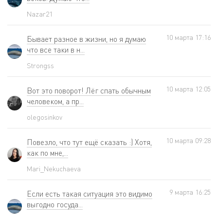
Nazar21
10 мартa 17:16
Бывает разное в жизни, но я думаю
что все таки в н...
Strongss
10 мартa 12:05
Вот это поворот! Лёг спать обычным
человеком, а пр...
olegosinkov
10 мартa 09:28
Повезло, что тут ещё сказать :) Хотя,
как по мне,...
Mari_Nekuchaeva
9 мартa 16:25
Если есть такая ситуация это видимо
выгодно госуда...