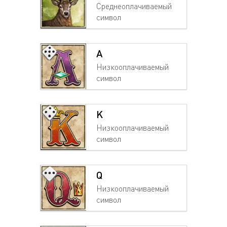
Среднеоплачиваемый
символ
A
Низкооплачиваемый
символ
K
Низкооплачиваемый
символ
Q
Низкооплачиваемый
символ