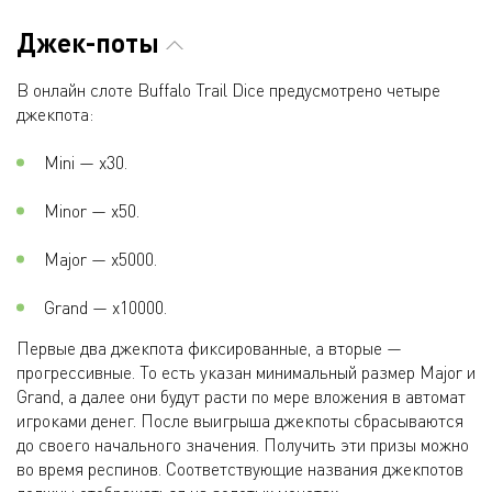
Джек-поты
В онлайн слоте Buffalo Trail Dice предусмотрено четыре
джекпота:
Mini — x30.
Minor — x50.
Major — x5000.
Grand — x10000.
Первые два джекпота фиксированные, а вторые —
прогрессивные. То есть указан минимальный размер Major и
Grand, а далее они будут расти по мере вложения в автомат
игроками денег. После выигрыша джекпоты сбрасываются
до своего начального значения. Получить эти призы можно
во время респинов. Соответствующие названия джекпотов