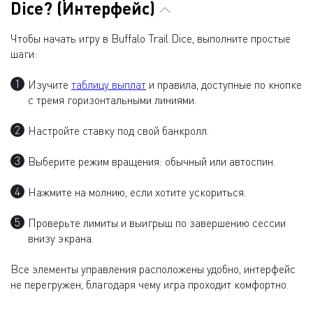
Dice? (Интерфейс)
Чтобы начать игру в Buffalo Trail Dice, выполните простые
шаги:
Изучите
таблицу выплат
и правила, доступные по кнопке
с тремя горизонтальными линиями.
Настройте ставку под свой банкролл.
Выберите режим вращения: обычный или автоспин.
Нажмите на молнию, если хотите ускориться.
Проверьте лимиты и выигрыш по завершению сессии
внизу экрана.
Все элементы управления расположены удобно, интерфейс
не перегружен, благодаря чему игра проходит комфортно.