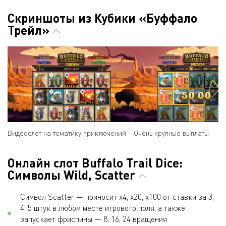
Скриншоты из Кубики «Буффало
Трейл»
Видеослот на тематику приключений
Очень крупные выплаты
Онлайн слот Buffalo Trail Dice:
Символы Wild, Scatter
Символ Scatter — приносит х4, х20, х100 от ставки за 3,
4, 5 штук в любом месте игрового поля, а также
запускает фриспины — 8, 16, 24 вращения