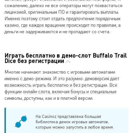
сожалению, далеко не все операторы могут похвастаться
лицензией, оригинальным ПО и гарантировать выплаты.
Именно поэтому стоит отдать предпочтение порядочным
казино, где каждое вращение происходит по правилам, а
деньги не задерживаются и не пропадают со счета.
Играть бесплатно в демо-слот Buffalo Trail
Dice без регистрации
Многие начинают знакомство с игровыми автоматами
именно с демо-режима. И это разумно: демоверсия дает
возможность играть бесплатно и без регистрации. Все
функции онлайн слота, включая бонусы и специальные
символы, доступны, как и в платной версии.
На Casinoz представлена большая
библиотека демок игровых автоматов,
которые можно запустить в любое время.