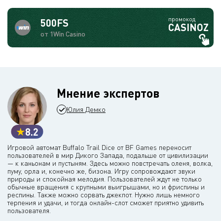
промокод
500FS
CASINOZ
от 1Win Casino
Мнение экспертов
Юлия Демко
8.2
Игровой автомат Buffalo Trail Dice от BF Games переносит
пользователей в мир Дикого Запада, подальше от цивилизации
— к каньонам и пустыням. Здесь можно повстречать оленя, волка,
пуму, орла и, конечно же, бизона. Игру сопровождают звуки
природы и спокойная мелодия. Пользователей ждут не только
обычные вращения с крупными выигрышами, но и фриспины и
респины. Также можно сорвать джекпот. Нужно лишь немного
терпения и удачи, и тогда онлайн-слот сможет приятно удивить
пользователя.