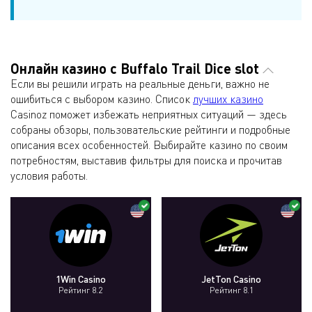
Онлайн казино с Buffalo Trail Dice slot
Если вы решили играть на реальные деньги, важно не
ошибиться с выбором казино. Список
лучших казино
Casinoz поможет избежать неприятных ситуаций — здесь
собраны обзоры, пользовательские рейтинги и подробные
описания всех особенностей. Выбирайте казино по своим
потребностям, выставив фильтры для поиска и прочитав
условия работы.
1Win Casino
JetTon Casino
Рейтинг 8.2
Рейтинг 8.1