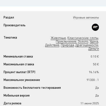
Раздел
Игровые автоматы
Производитель
Тематика
Животные
Классические слоты
,
,
Приключение
Золото
Удача
,
,
,
Действие
Природа
Драгоценности
,
,
,
Деньги
Минимальная ставка
0.10 €
Максимальная ставка
50 €
Процент выплат (RTP)
96.16%
Максимальное умножение
91300 : 1
Возможность бесплатного тестирования
Да
Мобильная версия
Да
Дата релиза
11 июня 2025