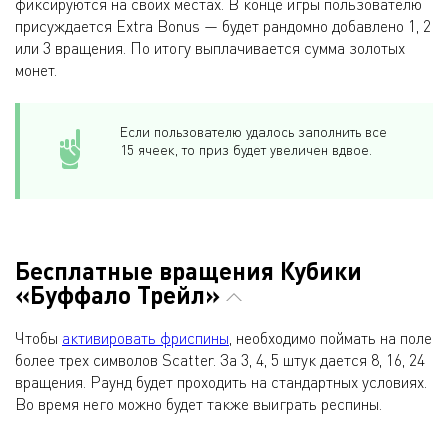
фиксируются на своих местах. В конце игры пользователю
присуждается Extra Bonus — будет рандомно добавлено 1, 2
или 3 вращения. По итогу выплачивается сумма золотых
монет.
Если пользователю удалось заполнить все
15 ячеек, то приз будет увеличен вдвое.
Бесплатные вращения Кубики
«Буффало Трейл»
Чтобы
активировать фриспины
, необходимо поймать на поле
более трех символов Scatter. За 3, 4, 5 штук дается 8, 16, 24
вращения. Раунд будет проходить на стандартных условиях.
Во время него можно будет также выиграть респины.