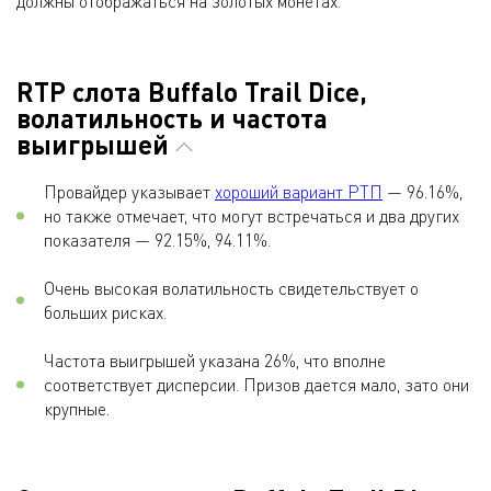
должны отображаться на золотых монетах.
RTP слота Buffalo Trail Dice,
волатильность и частота
выигрышей
Провайдер указывает
хороший вариант РТП
— 96.16%,
но также отмечает, что могут встречаться и два других
показателя — 92.15%, 94.11%.
Очень высокая волатильность свидетельствует о
больших рисках.
Частота выигрышей указана 26%, что вполне
соответствует дисперсии. Призов дается мало, зато они
крупные.