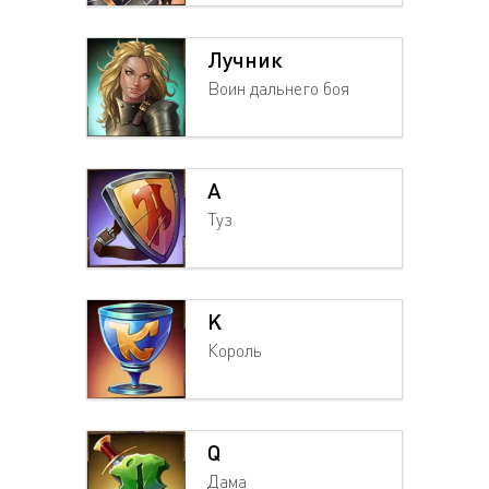
Лучник
Воин дальнего боя
A
Туз
K
Король
Q
Дама