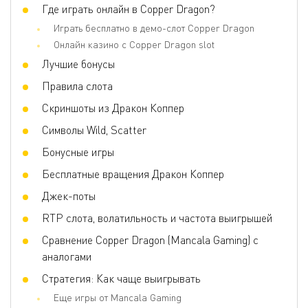
Джокеры
Где играть онлайн в Copper Dragon?
Да
Играть бесплатно в демо-слот Copper Dragon
Скаттер
Нет
Онлайн казино с Copper Dragon slot
Игра по равным шансам
Нет
Лучшие бонусы
Бонусные игры
Multiplier
Правила слота
Волатильность
Средняя
Скриншоты из Дракон Коппер
3D слот
Нет
Символы Wild, Scatter
Респины
Нет
Бонусные игры
Фриспины
Нет
Бесплатные вращения Дракон Коппер
Прогрессивные умножения
Нет
Джек-поты
RTP слота, волатильность и частота выигрышей
Сравнение Copper Dragon (Mancala Gaming) с
аналогами
Стратегия: Как чаще выигрывать
Еще игры от Mancala Gaming