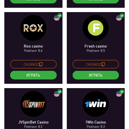
Rox casino
Fresh casino
Рейтинг 8.6
Рейтинг 8.5
CASINOZ
CASINOZ
ИГРАТЬ
ИГРАТЬ
JVSpinBet Casino
1Win Casino
Рейтинг 8.3
Рейтинг 8.2