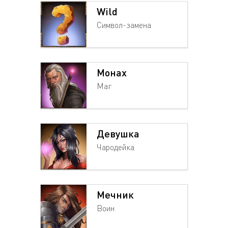
Wild
Символ-замена
Монах
Маг
Девушка
Чародейка
Мечник
Воин