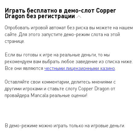
Играть бесплатно в демо-слот Copper
Dragon без регистрации
Опробовать игровой автомат без риска вы можете на нашем
сайте. Для этого запустите демо-режим слота на этой
странице.
Если вы готовы к игре на реальные деньги, то мы
рекомендуем вам выбрать любое заведение из списка ниже.
Все они являются
честными лицензионными казино
.
Оставляйте свои комментарии, делитесь мнениями с
другими игроками и ставьте слоту Copper Dragon от
провайдера Mancala реальные оценки!
В демо-режиме можно играть только на игровые деньги.