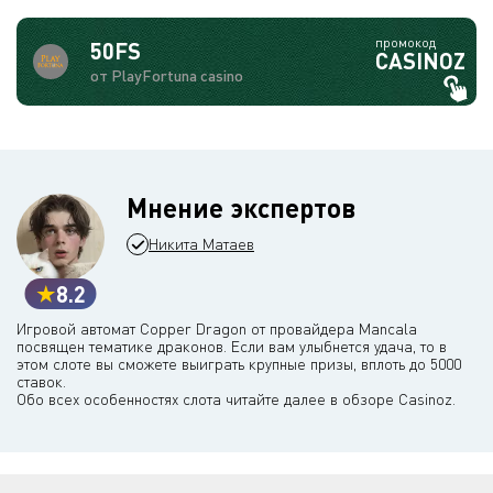
промокод
50FS
CASINOZ
от PlayFortuna casino
Мнение экспертов
Никита Матаев
8.2
Игровой автомат Copper Dragon от провайдера Mancala
посвящен тематике драконов. Если вам улыбнется удача, то в
этом слоте вы сможете выиграть крупные призы, вплоть до 5000
ставок.
Обо всех особенностях слота читайте далее в обзоре Casinoz.