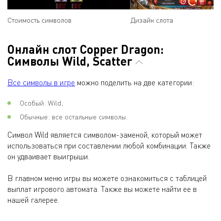
Стоимость символов
Дизайн слота
Онлайн слот Copper Dragon:
Символы Wild, Scatter
Все символы в игре
можно поделить на две категории:
Особый: Wild;
Обычные: все остальные символы.
Символ Wild является символом-заменой, который может
использоваться при составлении любой комбинации. Также
он удваивает выигрыши.
В главном меню игры вы можете ознакомиться с таблицей
выплат игрового автомата. Также вы можете найти ее в
нашей галерее.