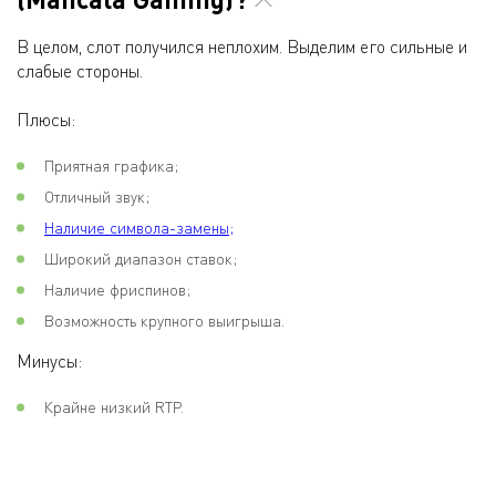
В целом, слот получился неплохим. Выделим его сильные и
слабые стороны.
Плюсы:
Приятная графика;
Отличный звук;
Наличие символа-замены;
Широкий диапазон ставок;
Наличие фриспинов;
Возможность крупного выигрыша.
Минусы:
Крайне низкий RTP.