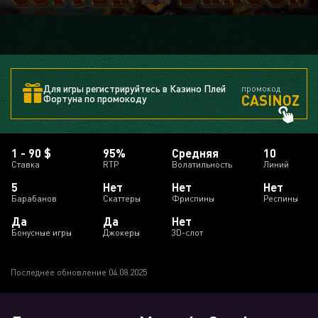
Для игры регистрируйтесь в Казино Плей
промокод
CASINOZ
Фортуна по промокоду
1 - 90 $
95%
Средняя
10
Ставка
RTP
Волатильность
Линий
5
Нет
Нет
Нет
Барабанов
Скаттеры
Фриспины
Респины
Да
Да
Нет
Бонусные игры
Джокеры
3D-слот
Последнее обновление 04.08.2025