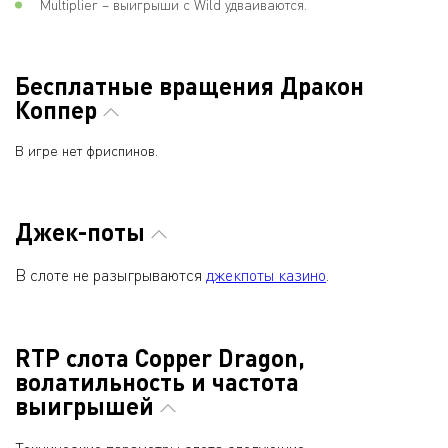
Multiplier – выигрыши с Wild удваиваются.
Бесплатные вращения Дракон
Коппер
В игре нет фриспинов.
Джек-поты
В слоте не разыгрываются
джекпоты казино
.
RTP слота Copper Dragon,
волатильность и частота
выигрышей