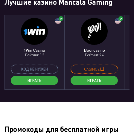
Лучшие казино Mancala Gaming
1Win Casino
Booi casino
Рейтинг 8.2
Рейтинг 9.4
КОД НЕ НУЖЕН
CASINOZ
ИГРАТЬ
ИГРАТЬ
Промокоды для бесплатной игры