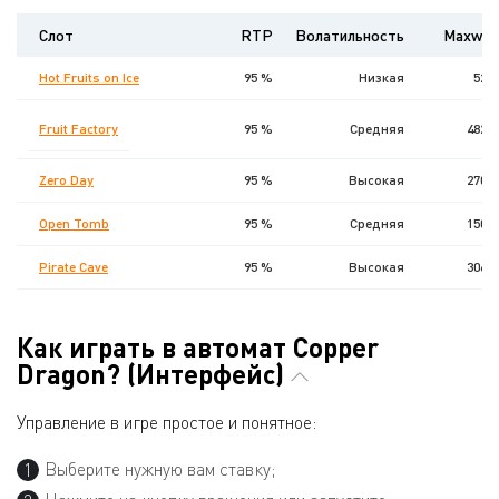
Слот
RTP
Волатильность
Maxwin
Hot Fruits on Ice
95 %
Низкая
525
Fruit Factory
95 %
Средняя
4820
Zero Day
95 %
Высокая
2700
Open Tomb
95 %
Средняя
1500
Pirate Cave
95 %
Высокая
3060
Как играть в автомат Copper
Dragon? (Интерфейс)
Управление в игре простое и понятное:
Выберите нужную вам ставку;