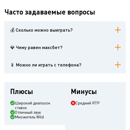
Часто задаваемые вопросы
💰 Сколько можно выиграть?
Максимальный выигрыш равен х5000.
💎 Чему равен максбет?
Максимальная ставка равна $90.
📱 Можно ли играть с телефона?
Да, слот имеет удобную мобильную версию.
Плюсы
Минусы
Широкий диапазон
Средний RTP
ставок
Отличный звук
Множитель Wild