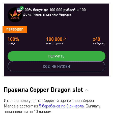
100% бонус до 100 000 рублей и 100
фриспинов в казино Аврора
ПЕРВОДЕП
100%
100 000 ₽
x40
бонус
макс. сумма
вейджер
ПОЛУЧИТЬ
КОД НЕ НУЖЕН
Правила Copper Dragon slot
Игровое поле у слота Copper Dragon от провайдера
Mancala состоит из
5 барабанов по 3 символа
. Выплаты
производятся по 10 линиям.