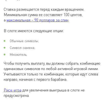
Ставка размещается перед каждым вращением.
Минимальная сумма ее составляет 100 центов,
а
максимальная – 90 долларов за спин
.
В слоте имеются следующие опции:
Обычные символы;
Символ-замена;
Множитель.
Чтобы получить выплату, вы должны собрать комбинацию
одинаковых символов по любой активной игровой линии.
Учитываются только те комбинации, которые идут слева
направо, начиная с первого барабана.
Риск-игра
для увеличения выигрыша в слоте не
предусмотрена.