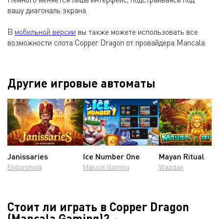
вашу диагональ экрана.
В
мобильной версии
вы также можете использовать все
возможности слота Copper Dragon от провайдера Mancala.
Другие игровые автоматы
Janissaries
Ice Number One
Mayan Ritual
Endorphina
Mascot Gaming
Wazdan
Стоит ли играть в Copper Dragon
(Mancala Gaming)?