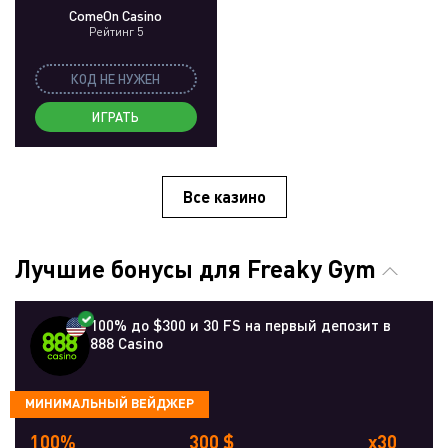
ComeOn Casino
Рейтинг 5
КОД НЕ НУЖЕН
ИГРАТЬ
Все казино
Лучшие бонусы для Freaky Gym
100% до $300 и 30 FS на первый депозит в
888 Casino
МИНИМАЛЬНЫЙ ВЕЙДЖЕР
100%
300 $
x30