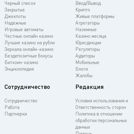
Черный список
Ввод/Вывод
Закрытые
Крипто
Джекпоты
Живые платформы
Надежные
Агрегаторы
Игровые автоматы
Наземные
Честные онлайн казино
Казино месяца
Лучшие казино на рубли
Юрисдикции
Зеркала онлайн-казино
Регуляторы
Бездепозитные бонусы
Аудиторы
Биткоин-казино
Мобильные
Энциклопедия
Блоги
Жалобы
Сотрудничество
Редакция
Сотрудничество
Условия использования и
Работа
Ответственность сторон
Партнерки
Политика в отношении
обработки персональных
данных
Помощь