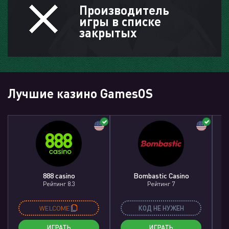
Производитель
игры в списке
закрытых
Лучшие казино GamesOS
888 casino
Bombastic Casino
Рейтинг 8.3
Рейтинг 7
WELCOME
КОД НЕ НУЖЕН
ИГРАТЬ
ИГРАТЬ