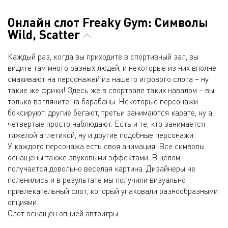
Онлайн слот Freaky Gym: Символы
Wild, Scatter
Каждый раз, когда вы приходите в спортивный зал, вы
видите там много разных людей, и некоторые из них вполне
смахивают на персонажей из нашего игрового слота – ну
такие же фрики! Здесь же в спортзале таких навалом – вы
только взгляните на барабаны. Некоторые персонажи
боксируют, другие бегают, третьи занимаются карате, ну а
четвертые просто наблюдают. Есть и те, кто занимается
тяжелой атлетикой, ну и другие подобные персонажи.
У каждого персонажа есть своя анимация. Все символы
оснащены также звуковыми эффектами. В целом,
получается довольно веселая картина. Дизайнеры не
поленились и в результате мы получили визуально
привлекательный слот, который упаковали разнообразными
опциями.
Слот оснащен опцией автоигры.