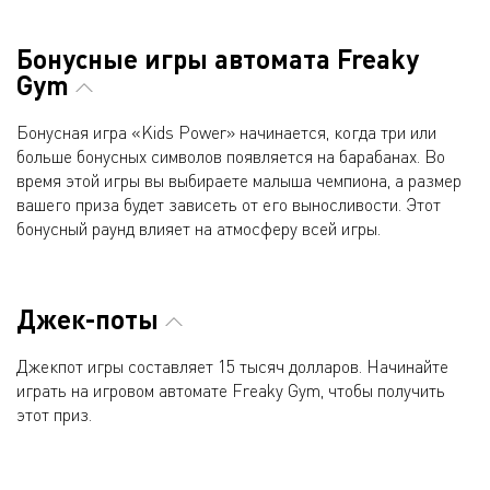
Бонусные игры автомата Freaky
Gym
Бонусная игра «Kids Power» начинается, когда три или
больше бонусных символов появляется на барабанах. Во
время этой игры вы выбираете малыша чемпиона, а размер
вашего приза будет зависеть от его выносливости. Этот
бонусный раунд влияет на атмосферу всей игры.
Джек-поты
Джекпот игры составляет 15 тысяч долларов. Начинайте
играть на игровом автомате Freaky Gym, чтобы получить
этот приз.