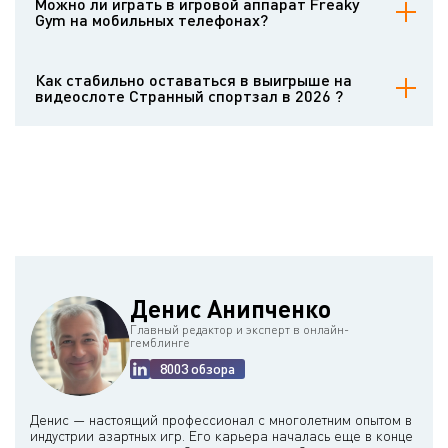
Можно ли играть в игровой аппарат Freaky
Выбрать честный игорный клуб помогут обзорные статьи на
Gym на мобильных телефонах?
Casinoz и рассказы реальных клиентов.
Freaky Gym имеет качественную мобильную версию. Она
бесперебойно действует на популярных девайсах. Интерфейс
Как стабильно оставаться в выигрыше на
мобильного слота разработан для тачскринов, а основные
видеослоте Странный спортзал в 2026 ?
правила игры остаются прежними.
Онлайн-слоты действуют на генераторе псевдослучайных чисел,
проверенном независимыми аудиторскими организациями.
Результаты игр не получится рассчитать. Вы можете взять на
вооружение системы ставок, но повысить теоретический возврат
с их помощью нельзя. Конечный результат будет зависеть от
госпожи Фортуны. Информация о возврате, дисперсии и
выигрышах находится в обзорных статьях на сайте Casinoz.
Денис Анипченко
Главный редактор и эксперт в онлайн-
гемблинге
8003 обзора
Денис — настоящий профессионал с многолетним опытом в
индустрии азартных игр. Его карьера началась еще в конце