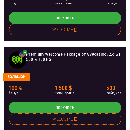
бонус
макс. сумма
вейджер
ПОЛУЧИТЬ
WELCOME
Premium Welcome Package от 888casino: до $1
500 и 150 FS
БОЛЬШОЙ
100%
1 500 $
x30
бонус
макс. сумма
вейджер
ПОЛУЧИТЬ
WELCOME