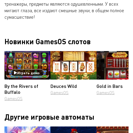
тренажеры, предметы являются одушевленными. У всех
мигают глаза, все издают смешные звуки, в общем полное
сумасшествие!
Новинки GamesOS слотов
Играть демо
By the Rivers of
Deuces Wild
Gold in Bars
Buffalo
GamesOS
GamesOS
GamesOS
Другие игровые автоматы