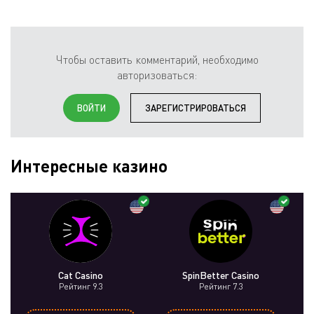
Чтобы оставить комментарий, необходимо
авторизоваться:
ВОЙТИ
ЗАРЕГИСТРИРОВАТЬСЯ
Интересные казино
Cat Casino
SpinBetter Casino
Рейтинг 9.3
Рейтинг 7.3