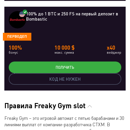
100% до 1 BTC и 250 FS на первый депозит в
Bombastic
ПЕРВОДЕП
100%
10 000 $
x40
бонус
макс. сумма
вейджер
ПОЛУЧИТЬ
КОД НЕ НУЖЕН
Правила Freaky Gym slot
Freaky Gym – это игровой автомат с пятью барабанами и 30
линиями выплат от компании-разработчика CTXM. В