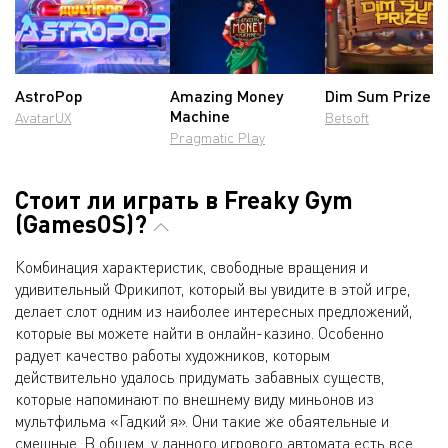
AstroPop
Amazing Money
Dim Sum Prize
Machine
AvatarUX
Betsoft
Pragmatic Play
Стоит ли играть в Freaky Gym
(GamesOS)?
Комбинация характеристик, свободные вращения и
удивительный Фрикипот, который вы увидите в этой игре,
делает слот одним из наиболее интересных предложений,
которые вы можете найти в онлайн-казино. Особенно
радует качество работы художников, которым
действительно удалось придумать забавных существ,
которые напоминают по внешнему виду миньонов из
мультфильма «Гадкий я». Они такие же обаятельные и
смешные. В общем, у данного игрового автомата есть все