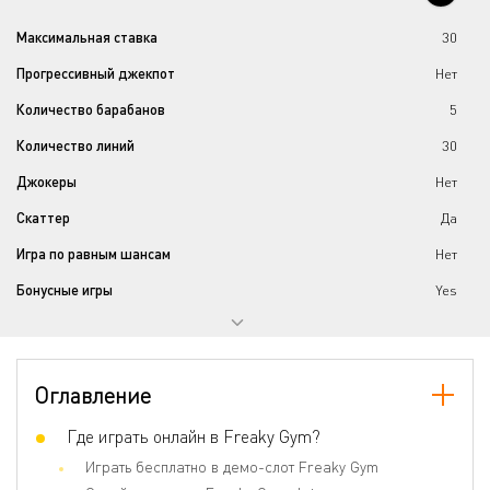
Максимальная ставка
30
Прогрессивный джекпот
Нет
Количество барабанов
5
Количество линий
30
Джокеры
Нет
Скаттер
Да
Игра по равным шансам
Нет
Бонусные игры
Yes
Ставка на линию
0.01 - 5
Оглавление
Где играть онлайн в Freaky Gym?
Играть бесплатно в демо-слот Freaky Gym