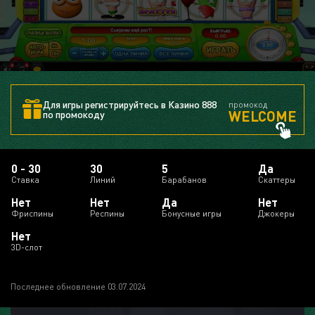
Для игры регистрируйтесь в Казино 888
промокод
WELCOME
по промокоду
0 - 30
30
5
Да
Ставка
Линий
Барабанов
Скаттеры
Нет
Нет
Да
Нет
Фриспины
Респины
Бонусные игры
Джокеры
Нет
3D-слот
Последнее обновление 03.07.2024