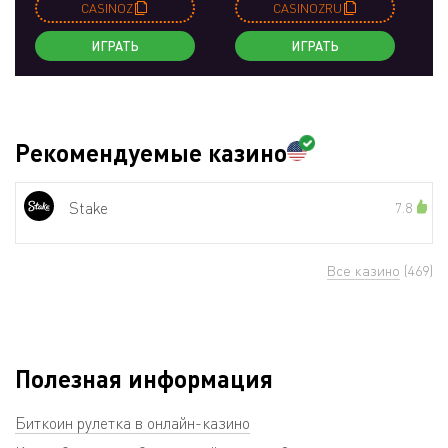
CASINOZ
CASINOZRU
ИГРАТЬ
ИГРАТЬ
Рекомендуемые казино
Stake
7.8
Все казино
(469)
Полезная информация
Биткоин рулетка в онлайн-казино