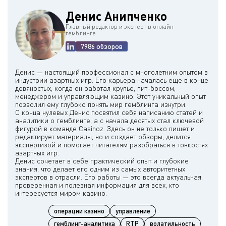
Денис Анипченко
Главный редактор и эксперт в онлайн-
гемблинге
7986 обзоров
Денис — настоящий профессионал с многолетним опытом в
индустрии азартных игр. Его карьера началась еще в конце
девяностых, когда он работал крупье, пит-боссом,
менеджером и управляющим казино. Этот уникальный опыт
позволил ему глубоко понять мир гемблинга изнутри.
С конца нулевых Денис посвятил себя написанию статей и
аналитики о гемблинге, а с начала десятых стал ключевой
фигурой в команде Casinoz. Здесь он не только пишет и
редактирует материалы, но и создает обзоры, делится
экспертизой и помогает читателям разобраться в тонкостях
азартных игр.
Денис сочетает в себе практический опыт и глубокие
знания, что делает его одним из самых авторитетных
экспертов в отрасли. Его работы — это всегда актуальная,
проверенная и полезная информация для всех, кто
операции казино
управление
гемблинг-аналитика
RTP
волатильность