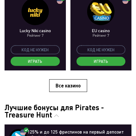
Lucky Niki casino
EU casino
Рейтинг 7
Рейтинг 7
КОД НЕ НУЖЕН
КОД НЕ НУЖЕН
ИГРАТЬ
ИГРАТЬ
Все казино
Лучшие бонусы для Pirates -
Treasure Hunt
125% и до 125 фриспинов на первый депозит