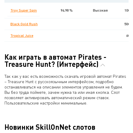
Troy Super Spin
94.98 %
Высокая
1000
Black Gold Rush
5000
Tropical Juice
600
Как играть в автомат Pirates -
Treasure Hunt? (Интерфейс)
Так как у вас есть возможность скачать игровой автомат Pirates
– Treasure Hunt с русскоязычным интерфейсом, подробно
останавливаться на описании элементов управления не будем.
Вы без труда поймете, зачем нужна та или иная кнопка. Слот
позволяет активировать автоматический режим ставок.
Пользовательские настройки минимальные.
Новинки SkillOnNet слотов