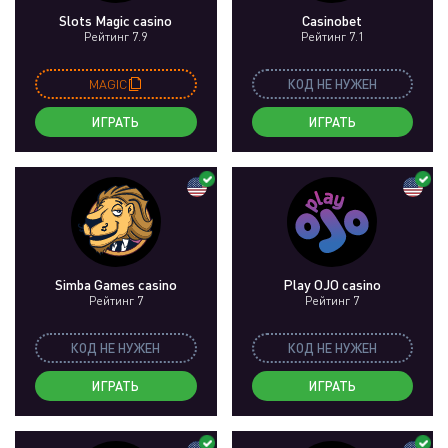
Slots Magic casino
Casinobet
Рейтинг 7.9
Рейтинг 7.1
MAGIC
КОД НЕ НУЖЕН
ИГРАТЬ
ИГРАТЬ
Simba Games casino
Play OJO casino
Рейтинг 7
Рейтинг 7
КОД НЕ НУЖЕН
КОД НЕ НУЖЕН
ИГРАТЬ
ИГРАТЬ