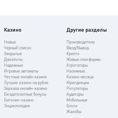
Казино
Другие разделы
Новые
Производители
Черный список
Ввод/Вывод
Закрытые
Крипто
Джекпоты
Живые платформы
Надежные
Агрегаторы
Игровые автоматы
Наземные
Честные онлайн казино
Казино месяца
Лучшие казино на рубли
Юрисдикции
Зеркала онлайн-казино
Регуляторы
Бездепозитные бонусы
Аудиторы
Биткоин-казино
Мобильные
Энциклопедия
Блоги
Жалобы