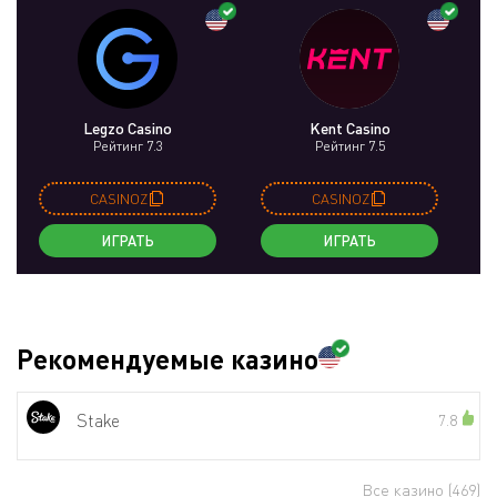
Legzo Casino
Kent Casino
Рейтинг 7.3
Рейтинг 7.5
CASINOZ
CASINOZ
ИГРАТЬ
ИГРАТЬ
Рекомендуемые казино
Stake
7.8
Все казино
(469)