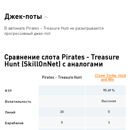
Джек-поты
В автомате Pirates – Treasure Hunt не разыгрывается
прогрессивный джек-пот.
Сравнение слота Pirates - Treasure
Hunt (SkillOnNet) с аналогами
Clover Strike: Hold
Pirates - Treasure Hunt
and Win
95.49 %
RTP
Высокая
Волатильность
20
5
Линий
5
3
Барабанов