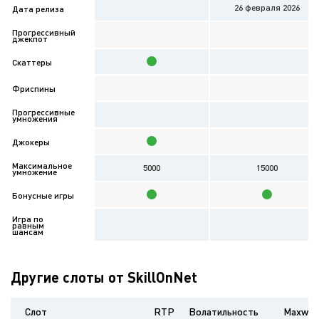
26 февраля 2026
Дата релиза
Прогрессивный
джекпот
Cкаттеры
Фриспины
Прогрессивные
умножения
Джокеры
Максимальное
5000
15000
умножение
Бонусные игры
Игра по
равным
шансам
Другие слоты от SkillOnNet
Слот
RTP
Волатильность
Maxwin