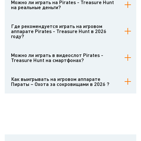
Treasure Hunt. Тренировочную версию можно запускать без
Можно ли играть на Pirates - Treasure Hunt
регистрации . Любой гость может проверить слот бесплатно.
на реальные деньги?
Играть на слоте на деньги приглашают казино, предлагающие
азартные игры этого производителя. Чтобы рисковать
Где рекомендуется играть на игровом
реальными деньгами на Pirates - Treasure Hunt, нужно
аппарате Pirates - Treasure Hunt в 2026
зарегистрировать аккаунт и внести средства на счёт.
году?
Играть на деньги в Pirates - Treasure Hunt нужно в солидных
казино с сертифицированными играми и хорошей репутацией.
Можно ли играть в видеослот Pirates -
Подобрать авторитетный клуб помогут обзоры на Casinoz и
Treasure Hunt на смартфонах?
рассказы настоящих игроков.
Pirates - Treasure Hunt имеет очень комфортную мобильную
вариацию. Она бесперебойно запускается на всех смартфонах и
Как выигрывать на игровом аппарате
планшетах. Интерфейс мобильного видеослота предназначен для
Пираты – Охота за сокровищами в 2026 ?
тачскринов, а основные правила игры остаются такими же.
Видеослоты функционируют на генераторе псевдослучайных
чисел, контролируемом известными независимыми аудиторами.
Результаты спинов невозможно предугадать. Вы можете
задействовать алгоритмы ставок, но повысить возврат с их
помощью не получится. Результ будет зависеть от госпожи Удачи.
Информация о теоретическом возврате, вариативности и
выигрышах находится в обзорах на Casinoz.