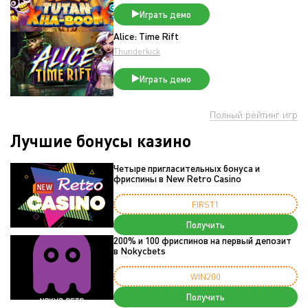
Играть демо
Alice: Time Rift
Thunderkick
Играть демо
Полный рейтинг игр
Лучшие бонусы казино
Четыре пригласительных бонуса и
фриспины в New Retro Casino
FIRST1
Получить
200% и 100 фриспинов на первый депозит
в Nokycbets
WIN200
Получить