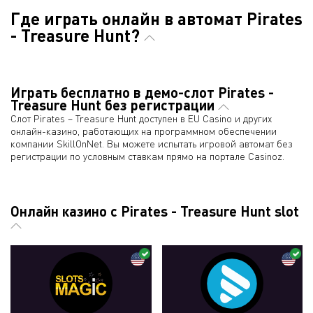
Где играть онлайн в автомат Pirates
- Treasure Hunt?
Играть бесплатно в демо-слот Pirates -
Treasure Hunt без регистрации
Слот Pirates – Treasure Hunt доступен в EU Casino и других
онлайн-казино, работающих на программном обеспечении
компании SkillOnNet. Вы можете испытать игровой автомат без
регистрации по условным ставкам прямо на портале Casinoz.
Онлайн казино с Pirates - Treasure Hunt slot