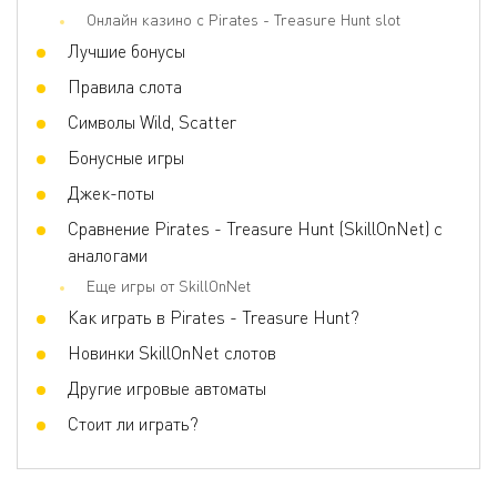
Онлайн казино с Pirates - Treasure Hunt slot
Лучшие бонусы
Правила слота
Символы Wild, Scatter
Бонусные игры
Джек-поты
Сравнение Pirates - Treasure Hunt (SkillOnNet) с
аналогами
Еще игры от SkillOnNet
Как играть в Pirates - Treasure Hunt?
Новинки SkillOnNet слотов
Другие игровые автоматы
Стоит ли играть?