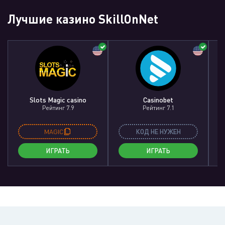
Лучшие казино SkillOnNet
Slots Magic casino
Casinobet
Рейтинг 7.9
Рейтинг 7.1
MAGIC
КОД НЕ НУЖЕН
ИГРАТЬ
ИГРАТЬ