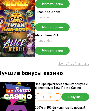
Играть демо
Tutan Kha-boom
Thunderkick
Играть демо
Alice: Time Rift
Thunderkick
Играть демо
Полный рейтинг игр
Лучшие бонусы казино
Четыре пригласительных бонуса и
фриспины в New Retro Casino
FIRST1
Получить
200% и 100 фриспинов на первый
депозит в Nokycbets