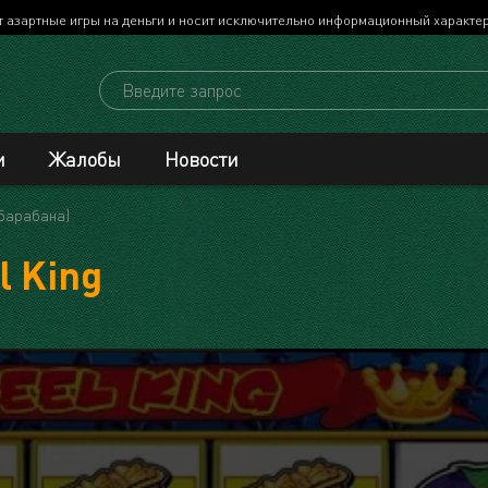
т азартные игры на деньги и носит исключительно информационный характе
и
Жалобы
Новости
 барабана)
l King