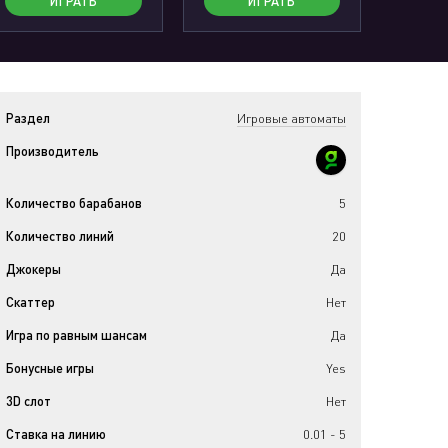
ИГРАТЬ
ИГРАТЬ
Раздел
Игровые автоматы
Производитель
Количество барабанов
5
Количество линий
20
Джокеры
Да
Скаттер
Нет
Игра по равным шансам
Да
Бонусные игры
Yes
3D слот
Нет
Ставка на линию
0.01 - 5