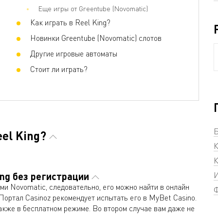
Еще игры от Greentube (Novomatic)
Как играть в Reel King?
Новинки Greentube (Novomatic) слотов
Другие игровые автоматы
Стоит ли играть?
Б
eel King?
К
К
ing без регистрации
И
ми Novomatic, следовательно, его можно найти в онлайн
Ф
Портал Casinoz рекомендует испытать его в MyBet Casino.
также в бесплатном режиме. Во втором случае вам даже не