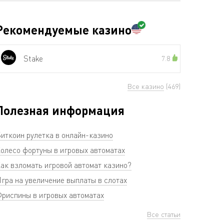
Рекомендуемые казино
Stake
7.8
Все казино
(469)
Полезная информация
иткоин рулетка в онлайн-казино
олесо фортуны в игровых автоматах
ак взломать игровой автомат казино?
гра на увеличение выплаты в слотах
риспины в игровых автоматах
Все статьи