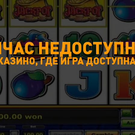
ЙЧАС НЕДОСТУП
КАЗИНО, ГДЕ ИГРА ДОСТУПН