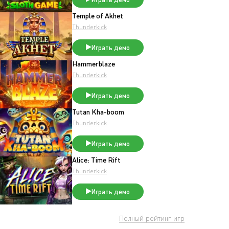
Temple of Akhet
Thunderkick
Играть демо
Hammerblaze
Thunderkick
Играть демо
Tutan Kha-boom
Thunderkick
Играть демо
Alice: Time Rift
Thunderkick
Играть демо
Полный рейтинг игр