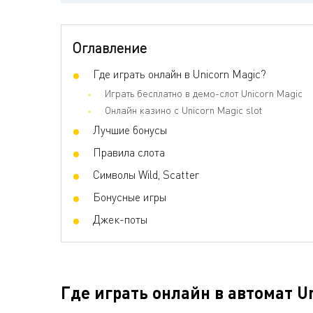
Оглавление
Где играть онлайн в Unicorn Magic?
Играть бесплатно в демо-слот Unicorn Magic
Онлайн казино с Unicorn Magic slot
Лучшие бонусы
Правила слота
Символы Wild, Scatter
Бонусные игры
Джек-поты
Где играть онлайн в автомат U