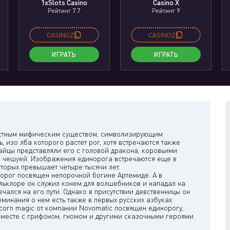
1xSlots Casino
Casino X
Рейтинг 7.7
Рейтинг 9
CASINOZ
CASINOZ
ИГРАТЬ
ИГРАТЬ
естным мифическим существом, символизирующим
ь, изо лба которого растет рог, хотя встречаются также
айцы представляли его с головой дракона, коровьими
е чешуей. Изображения единорога встречаются еще в
оторых превышает четыре тысячи лет.
норог посвящен непорочной богине Артемиде. А в
ьклоре он служил конем для волшебников и нападал на
чался на его пути. Однако в присутствии девственницы он
минания о нем есть также в первых русских азбуках.
corn magic от компании Novomatic посвящен единорогу,
месте с грифоном, гномом и другими сказочными героями.