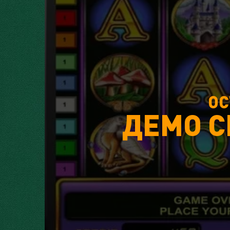
ОС
ДЕМО С