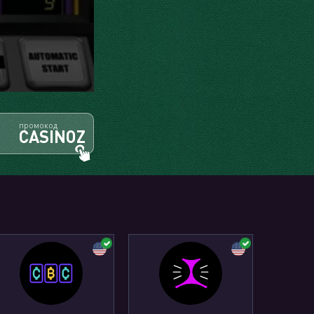
промокод
CASINOZ