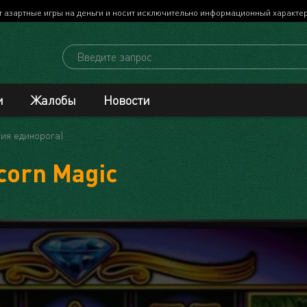
т азартные игры на деньги и носит исключительно информационный характе
и
Жалобы
Новости
гия единорога)
corn Magic