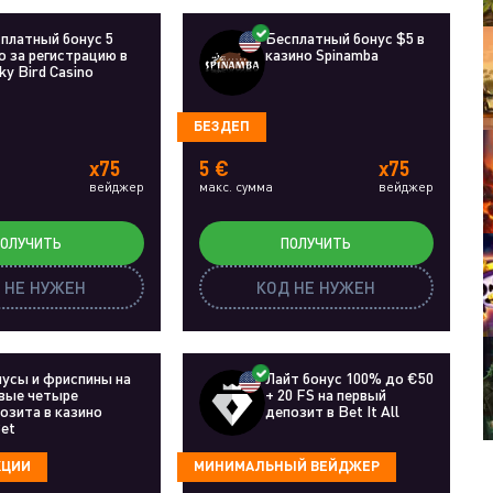
платный бонус 5
Бесплатный бонус $5 в
о за регистрацию в
казино Spinamba
ky Bird Casino
БЕЗДЕП
x75
5 €
x75
вейджер
макс. сумма
вейджер
ОЛУЧИТЬ
ПОЛУЧИТЬ
 НЕ НУЖЕН
КОД НЕ НУЖЕН
усы и фриспины на
Лайт бонус 100% до €50
вые четыре
+ 20 FS на первый
озита в казино
депозит в Bet It All
et
КЦИИ
МИНИМАЛЬНЫЙ ВЕЙДЖЕР