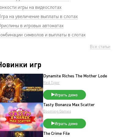
онкости игры на видеослотах
гра на увеличение выплаты в слотах
риспины в игровых автоматах
омбинации символов и выплаты в слотах
Все статьи
Новинки игр
Dynamite Riches The Mother Lode
Red Tiger
Играть демо
Tasty Bonanza Max Scatter
Booming Games
Играть демо
The Crime File