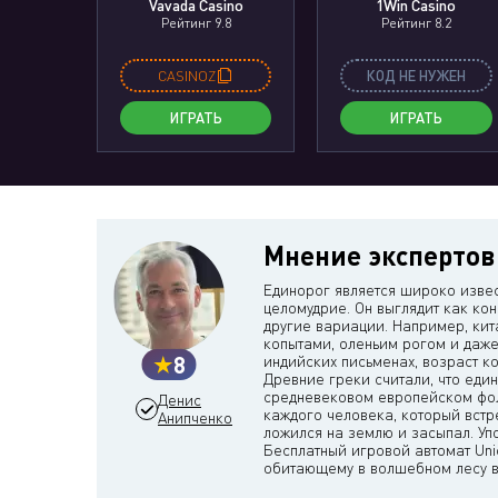
Vavada Casino
1Win Casino
Рейтинг 9.8
Рейтинг 8.2
CASINOZ
КОД НЕ НУЖЕН
ИГРАТЬ
ИГРАТЬ
Мнение экспертов
Единорог является широко изв
целомудрие. Он выглядит как кон
другие вариации. Например, кит
копытами, оленьим рогом и даж
8
индийских письменах, возраст к
Древние греки считали, что еди
средневековом европейском фол
Денис
каждого человека, который встре
Анипченко
ложился на землю и засыпал. Упо
Бесплатный игровой автомат Uni
обитающему в волшебном лесу в