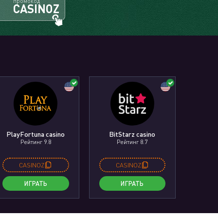
промокод
CASINOZ
PlayFortuna casino
BitStarz casino
Рейтинг 9.8
Рейтинг 8.7
CASINOZ
CASINOZ
ИГРАТЬ
ИГРАТЬ