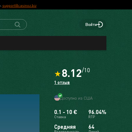
р.
support@casinoz.biz
Войти
8.12
/10
1 отзыв
Доступно из США
0.1 - 10 €
96.04%
Ставка
RTP
Средняя
64
Волатильность
Линий