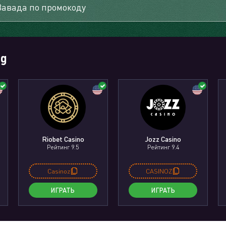
Вавада по промокоду
ng
Riobet Casino
Jozz Casino
Рейтинг 9.5
Рейтинг 9.4
Casinoz
CASINOZ
ИГРАТЬ
ИГРАТЬ