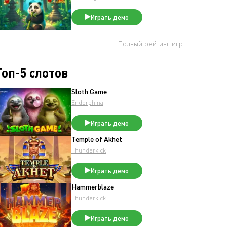
Играть демо
Полный рейтинг игр
Топ-5 слотов
Sloth Game
Endorphina
Играть демо
Temple of Akhet
Thunderkick
Играть демо
Hammerblaze
Thunderkick
Играть демо