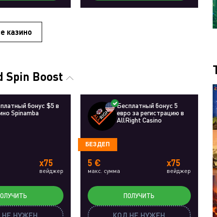
е казино
 Spin Boost
платный бонус $5 в
Бесплатный бонус 5
ино Spinamba
евро за регистрацию в
AllRight Casino
БЕЗДЕП
x75
5 €
x75
вейджер
макс. сумма
вейджер
ОЛУЧИТЬ
ПОЛУЧИТЬ
 НЕ НУЖЕН
КОД НЕ НУЖЕН