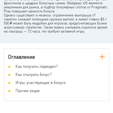
фриспинов и щедрые бонусные суммы. Вейджер x35 является
умеренным для рынка, а подбор популярных слотов от Pragmatic
Play повышает ценность бонуса.
Однако существуют и нюансы: ограничение выигрыша x7
заметно снижает потенциал крупных выплат, а лимит ставки $5 /
500 ₽ может быть неудобен для игроков, предпочитающих более
агрессивную стратегию. Также важно учитывать короткое время
на отыгрыш — 72 часа, что требует активной игры.
Оглавление
Как получить перводеп?
Как отыграть бонус?
Игры, участвующие в бонусе
Прочие акции