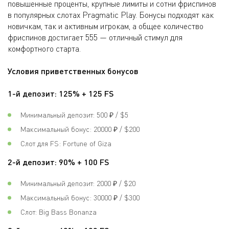
повышенные проценты, крупные лимиты и сотни фриспинов
в популярных слотах Pragmatic Play. Бонусы подходят как
новичкам, так и активным игрокам, а общее количество
фриспинов достигает 555 — отличный стимул для
комфортного старта.
Условия приветственных бонусов
1-й депозит: 125% + 125 FS
Минимальный депозит: 500 ₽ / $5
Максимальный бонус: 20000 ₽ / $200
Слот для FS: Fortune of Giza
2-й депозит: 90% + 100 FS
Минимальный депозит: 2000 ₽ / $20
Максимальный бонус: 30000 ₽ / $300
Слот: Big Bass Bonanza