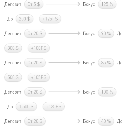
Депозит
От 5 $
Бонус
125 %
До
200 $
+125FS
Депозит
От 20 $
Бонус
90 %
До
300 $
+100FS
Депозит
От 20 $
Бонус
85 %
До
500 $
+105FS
Депозит
От 20 $
Бонус
100 %
До
1 500 $
+125FS
Депозит
От 20 $
Бонус
40 %
До