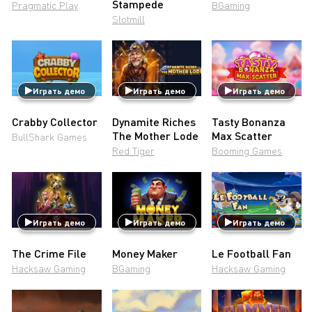
Stampede
Pragmatic Play
BGaming
Slotmill
Играть демо
Играть демо
Играть демо
Crabby Collector
Dynamite Riches
Tasty Bonanza
The Mother Lode
Max Scatter
BullShark Games
Red Tiger
Booming Games
Играть демо
Играть демо
Играть демо
The Crime File
Money Maker
Le Football Fan
Hacksaw Gaming
BGaming
Hacksaw Gaming