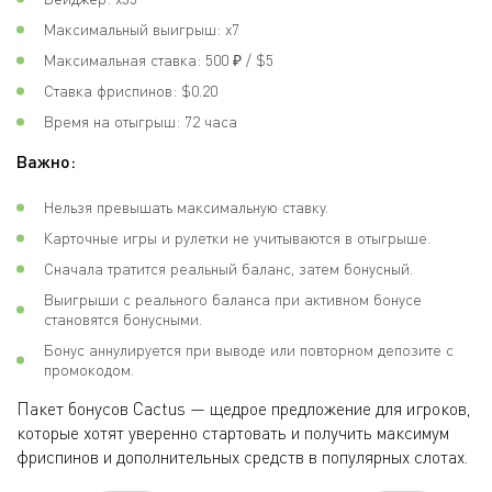
Максимальный выигрыш: x7
Максимальная ставка: 500 ₽ / $5
Ставка фриспинов: $0.20
Время на отыгрыш: 72 часа
Важно:
Нельзя превышать максимальную ставку.
Карточные игры и рулетки не учитываются в отыгрыше.
Сначала тратится реальный баланс, затем бонусный.
Выигрыши с реального баланса при активном бонусе
становятся бонусными.
Бонус аннулируется при выводе или повторном депозите с
промокодом.
Пакет бонусов Cactus — щедрое предложение для игроков,
которые хотят уверенно стартовать и получить максимум
фриспинов и дополнительных средств в популярных слотах.