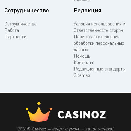
Сотрудничество
Редакция
Сотрудничество
Условия использования и
Работа
Ответственность сторон
Партнерки
Политика в отношении
обработки персональных
данных
Помощь
Контакты
Редакционные стандарты
Sitemap
азарт с умом — залог успеха!
2026 © Casinoz —