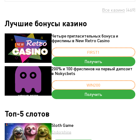
Все казино
(469)
Лучшие бонусы казино
Четыре пригласительных бонуса и
фриспины в New Retro Casino
FIRST1
Получить
200% и 100 фриспинов на первый депозит
в Nokycbets
WIN200
Получить
Топ-5 слотов
Sloth Game
Endorphina