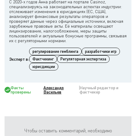
С 2020-х годов Анна работает на портале Casinoz,
специализируясь на законодательных аспектах индустрии:
отслеживает изменения в юрисдикциях (ЕС, США),
анализирует финансовые результаты операторов и
проверяет данные через официальные источники, включая
зарубежные правовые акты. Её материалы освещают
лицензирование, налогообложение, меры защиты
пользователей и актуальные бонусные программы, связывая
регулирование гемблинга
разработчики игр
Эксперт в:
Фактчекинг
Регуляторная экспертиза
юрисдикции
Факты
Александр
Научный редактор и
проверены
Васильев
фактчекер
Чтобы оставить комментарий, необходимо