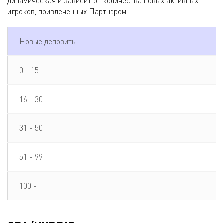
динамическая и зависит от количества новых активных
игроков, привлеченных Партнером.
Новые депозиты
0 - 15
16 - 30
31 - 50
51 - 99
100 -