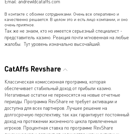
Email: andrew@cataffs.com
В контакте с обоими сотрудниками. Очень все оперативно и
качественно решается. В целом это и есть лицо компании, и оно
очень приятное.
Так же не знаем, кто но имеется серьезный специалист -
представитель казино. Реакция почти мгновенная на любые
жалобы. Тут уровень изначально высочайший.
CatAffs Revshare
Классическая комиссионная программа, которая
обеспечивает стабильный доход от прибыли казино.
Негативные остатки не переносятся на новые отчетные
периоды. Программа RevShare не требует активации и
доступна для всех партнеров. Лучшее решение на
долгосрочную перспективу, так как гарантирует постоянный
доход на протяжении жизненного цикла привлеченных
игроков. Процентная ставка по программе RevShare