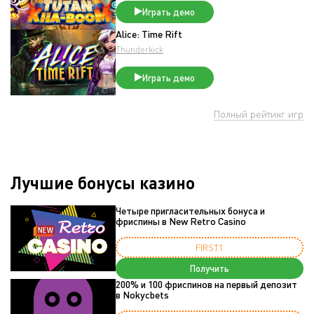
Играть демо
Alice: Time Rift
Thunderkick
Играть демо
Полный рейтинг игр
Лучшие бонусы казино
Четыре пригласительных бонуса и
фриспины в New Retro Casino
FIRST1
Получить
200% и 100 фриспинов на первый депозит
в Nokycbets