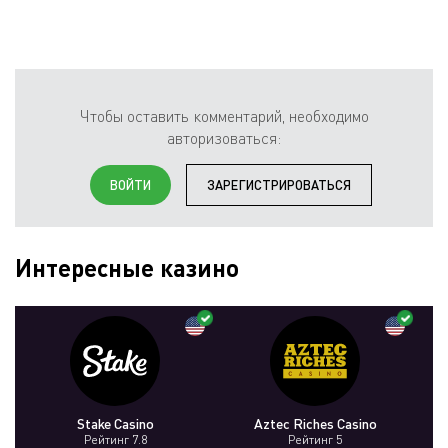
Чтобы оставить комментарий, необходимо
авторизоваться:
ВОЙТИ
ЗАРЕГИСТРИРОВАТЬСЯ
Интересные казино
Stake Casino
Aztec Riches Casino
Рейтинг 7.8
Рейтинг 5