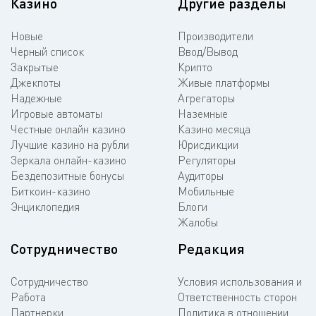
Казино
Другие разделы
Новые
Производители
Черный список
Ввод/Вывод
Закрытые
Крипто
Джекпоты
Живые платформы
Надежные
Агрегаторы
Игровые автоматы
Наземные
Честные онлайн казино
Казино месяца
Лучшие казино на рубли
Юрисдикции
Зеркала онлайн-казино
Регуляторы
Бездепозитные бонусы
Аудиторы
Биткоин-казино
Мобильные
Энциклопедия
Блоги
Жалобы
Сотрудничество
Редакция
Сотрудничество
Условия использования и
Работа
Ответственность сторон
Партнерки
Политика в отношении