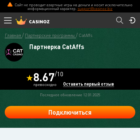
Сайт не проводит азартные игры на деньги и носит исключительно
информационный характер.
support@casinoz.biz
Главная
Партнерские программы
CatAffs
Партнерка CatAffs
8.67
/10
Оставить первый отзыв
превосходно
Последнее обновление 12.01.2025
Подключиться