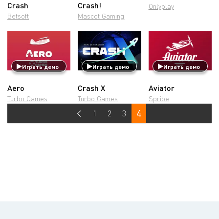
Crash
Crash!
Onlyplay
Betsoft
Mascot Gaming
Играть демо
Играть демо
Играть демо
Aero
Crash X
Aviator
Turbo Games
Turbo Games
Spribe
4
1
2
3