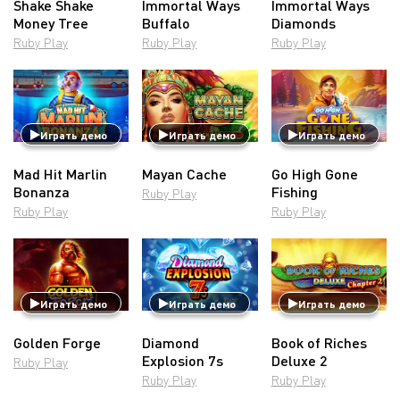
Shake Shake
Immortal Ways
Immortal Ways
Money Tree
Buffalo
Diamonds
Ruby Play
Ruby Play
Ruby Play
Играть демо
Играть демо
Играть демо
Mad Hit Marlin
Mayan Cache
Go High Gone
Bonanza
Fishing
Ruby Play
Ruby Play
Ruby Play
Играть демо
Играть демо
Играть демо
Golden Forge
Diamond
Book of Riches
Explosion 7s
Deluxe 2
Ruby Play
Ruby Play
Ruby Play