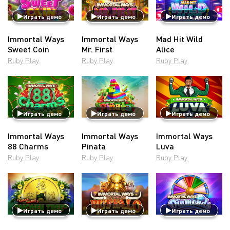
Играть демо
Играть демо
Играть демо
Immortal Ways
Immortal Ways
Mad Hit Wild
Sweet Coin
Mr. First
Alice
Ruby Play
Ruby Play
Ruby Play
Играть демо
Играть демо
Играть демо
Immortal Ways
Immortal Ways
Immortal Ways
88 Charms
Pinata
Luva
Ruby Play
Ruby Play
Ruby Play
Играть демо
Играть демо
Играть демо