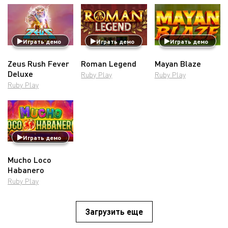
Играть демо
Играть демо
Играть демо
Zeus Rush Fever
Roman Legend
Mayan Blaze
Deluxe
Ruby Play
Ruby Play
Ruby Play
Играть демо
Mucho Loco
Habanero
Ruby Play
Загрузить еще