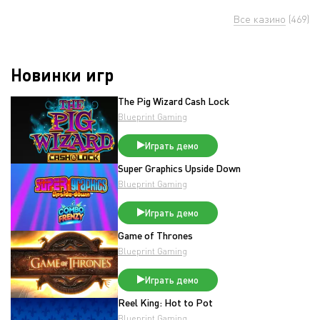
Все казино
(469)
Новинки игр
The Pig Wizard Cash Lock
Blueprint Gaming
Играть демо
Super Graphics Upside Down
Blueprint Gaming
Играть демо
Game of Thrones
Blueprint Gaming
Играть демо
Reel King: Hot to Pot
Blueprint Gaming