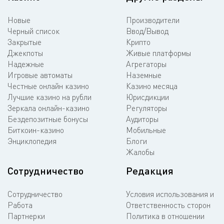
Новые
Производители
Черный список
Ввод/Вывод
Закрытые
Крипто
Джекпоты
Живые платформы
Надежные
Агрегаторы
Игровые автоматы
Наземные
Честные онлайн казино
Казино месяца
Лучшие казино на рубли
Юрисдикции
Зеркала онлайн-казино
Регуляторы
Бездепозитные бонусы
Аудиторы
Биткоин-казино
Мобильные
Энциклопедия
Блоги
Жалобы
Сотрудничество
Редакция
Сотрудничество
Условия использования и
Работа
Ответственность сторон
Партнерки
Политика в отношении