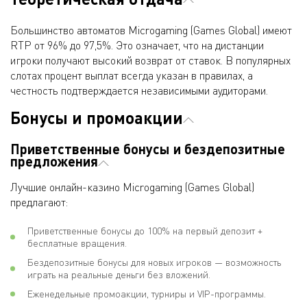
Большинство автоматов Microgaming (Games Global) имеют
RTP от 96% до 97,5%. Это означает, что на дистанции
игроки получают высокий возврат от ставок. В популярных
слотах процент выплат всегда указан в правилах, а
честность подтверждается независимыми аудиторами.
Бонусы и промоакции
Приветственные бонусы и бездепозитные
предложения
Лучшие онлайн-казино Microgaming (Games Global)
предлагают:
Приветственные бонусы до 100% на первый депозит +
бесплатные вращения.
Бездепозитные бонусы для новых игроков — возможность
играть на реальные деньги без вложений.
Еженедельные промоакции, турниры и VIP-программы.