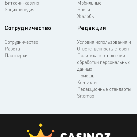
Биткоин-казино
Мобильные
Энциклопедия
Блоги
Жалобы
Сотрудничество
Редакция
Сотрудничество
Условия использования и
Работа
Ответственность сторон
Партнерки
Политика в отношении
обработки персональных
данных
Помощь
Контакты
Редакционные стандарты
Sitemap