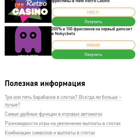
фриспины в New Retro Casino
FIRST1
Получить
200% и 100 фриспинов на первый депозит
в Nokycbets
WIN200
Получить
Полезная информация
Три или пять барабанов в слотах? Всегда ли больше –
лучше?
Самые удобные функции в игровых автоматах
Разновидности игры на увеличение выплаты в слотах
Комбинации символов и выплаты в слотах