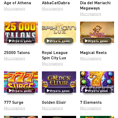
Age of Athena
AbbaCatDabra
Dia del Mariachi
Megaways
Microgaming
Microgaming
Microgaming
Играть демо
Играть демо
Играть демо
25000 Talons
Royal League
Magical Reels
Spin City Lux
Microgaming
Microgaming
Microgaming
Играть демо
Играть демо
Играть демо
777 Surge
Golden Elixir
7 Elements
Microgaming
Microgaming
Microgaming