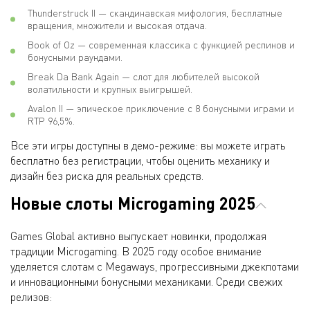
Thunderstruck II — скандинавская мифология, бесплатные
вращения, множители и высокая отдача.
Book of Oz — современная классика с функцией респинов и
бонусными раундами.
Break Da Bank Again — слот для любителей высокой
волатильности и крупных выигрышей.
Avalon II — эпическое приключение с 8 бонусными играми и
RTP 96,5%.
Все эти игры доступны в демо-режиме: вы можете играть
бесплатно без регистрации, чтобы оценить механику и
дизайн без риска для реальных средств.
Новые слоты Microgaming 2025
Games Global активно выпускает новинки, продолжая
традиции Microgaming. В 2025 году особое внимание
уделяется слотам с Megaways, прогрессивными джекпотами
и инновационными бонусными механиками. Среди свежих
релизов: