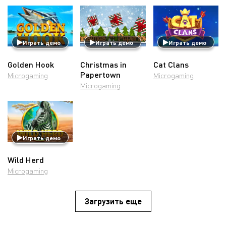
Играть демо
Играть демо
Играть демо
Golden Hook
Christmas in
Cat Clans
Papertown
Microgaming
Microgaming
Microgaming
Играть демо
Wild Herd
Microgaming
Загрузить еще