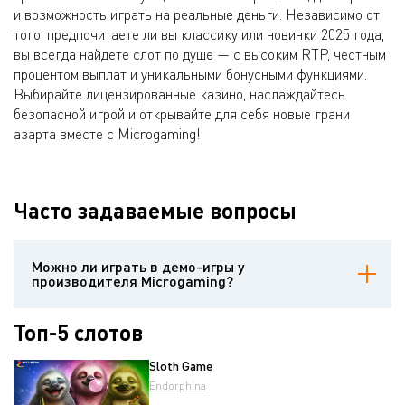
и возможность играть на реальные деньги. Независимо от
того, предпочитаете ли вы классику или новинки 2025 года,
вы всегда найдете слот по душе — с высоким RTP, честным
процентом выплат и уникальными бонусными функциями.
Выбирайте лицензированные казино, наслаждайтесь
безопасной игрой и открывайте для себя новые грани
азарта вместе с Microgaming!
Часто задаваемые вопросы
Можно ли играть в демо-игры у
производителя Microgaming?
Да, конечно. Разработчик Microgaming (Microgaming)
Топ-5 слотов
предоставляет возможность играть бесплатно и без регистрации.
Sloth Game
Endorphina