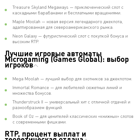
Treasure Skyland Megaways — приключенческий слот с
каскадными барабанами и бесплатными вращениями.
Maple Moolah — новая версия легендарного джекпота,
адаптированная для североамериканского рынка.
Neon Galaxy — футуристический слот с покупкой бонуса и
высоким RTP.
Лучшие игровые автоматы
Microgaming (Games Global): выбор
игроков
Mega Moolah — лучший выбор для охотников за джекпотом.
Immortal Romance — для любителей сюжетных линий и
множества бонусов.
Thunderstruck II — универсальный хит с отличной отдачей и
разнообразием функций.
Book of Oz — для ценителей классических «книжных» слотов
с современными фишками.
RTP, процент выплат и
теоретическая отдача