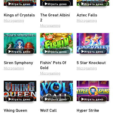
Играть демо
Играть демо
Играть демо
Kings of Crystals
The Great Albini
Aztec Falls
2
Microgaming
Microgaming
Microgaming
Играть демо
Играть демо
Играть демо
Siren Symphony
Fishin' Pots Of
5 Star Knockout
Gold
Microgaming
Microgaming
Microgaming
Играть демо
Играть демо
Играть демо
Viking Queen
Wolf Call
Hyper Strike