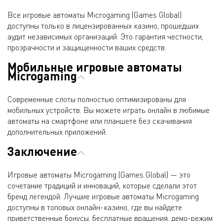
Все игровые автоматы Microgaming (Games Global)
доступны только в лицензированных казино, прошедших
аудит независимых организаций. Это гарантия честности,
прозрачности и защищенности ваших средств.
Мобильные игровые автоматы
Microgaming
Современные слоты полностью оптимизированы для
мобильных устройств. Вы можете играть онлайн в любимые
автоматы на смартфоне или планшете без скачивания
дополнительных приложений.
Заключение
Игровые автоматы Microgaming (Games Global) — это
сочетание традиций и инноваций, которые сделали этот
бренд легендой. Лучшие игровые автоматы Microgaming
доступны в топовых онлайн-казино, где вы найдете
приветственные бонусы, бесплатные вращения, демо-режим